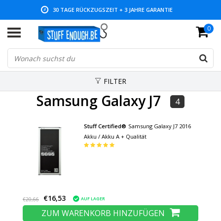
30 TAGE RÜCKZUGSZEIT + 3 JAHRE GARANTIE
0
NIEDRIGE PREISE UND GROSSE AUSWAHL
FILTER
Samsung Galaxy J7
4
Stuff Certified®
Samsung Galaxy J7 2016
Akku / Akku A + Qualität
€16,53
AUF LAGER
€20,66
ZUM WARENKORB HINZUFÜGEN