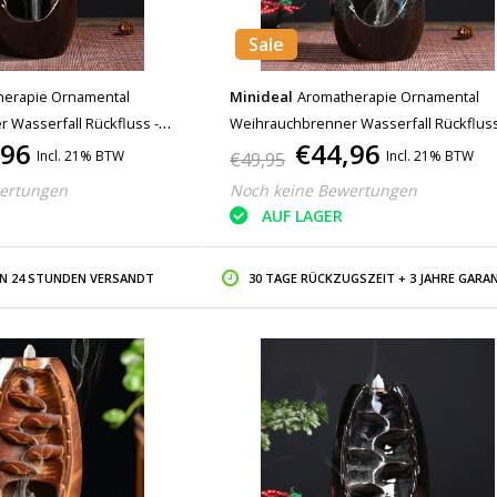
Sale
herapie Ornamental
Minideal
Aromatherapie Ornamental
 Wasserfall Rückfluss -
Weihrauchbrenner Wasserfall Rückfluss
,96
€44,96
uchbrenner Feng Shui Dekor
Rückfluss Weihrauchbrenner Feng Shui
Incl. 21% BTW
Incl. 21% BTW
€49,95
Ornament Blau
ertungen
Noch keine Bewertungen
AUF LAGER
IN 24 STUNDEN VERSANDT
30 TAGE RÜCKZUGSZEIT + 3 JAHRE GARAN