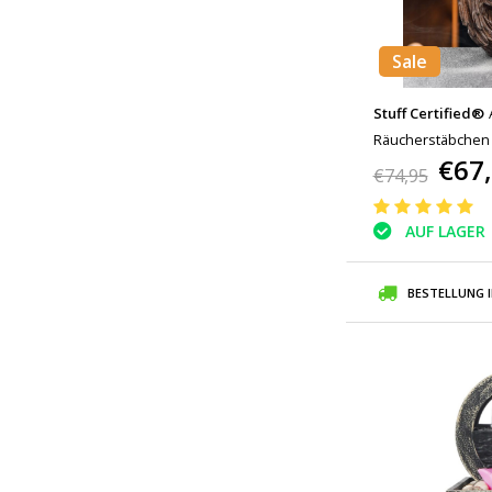
Sale
Stuff Certified®
Räucherstäbchen W
€67
Rückfluss Räuche
€74,95
Harz Ornament
AUF LAGER
BESTELLUNG 