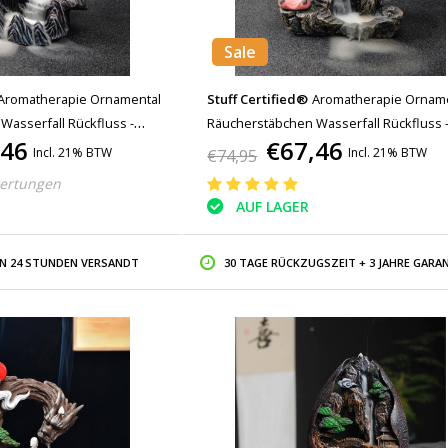
Sale
Aromatherapie Ornamental
Stuff Certified®
Aromatherapie Ornam
asserfall Rückfluss -
Räucherstäbchen Wasserfall Rückfluss 
,46
€67,46
rstäbchen Feng Shui Dekor
Rückfluss Räucherstäbchen Feng Shui 
Incl. 21% BTW
Incl. 21% BTW
€74,95
au
Harz Ornament Pink
ertungen
AUF LAGER
IN 24 STUNDEN VERSANDT
30 TAGE RÜCKZUGSZEIT + 3 JAHRE GARAN