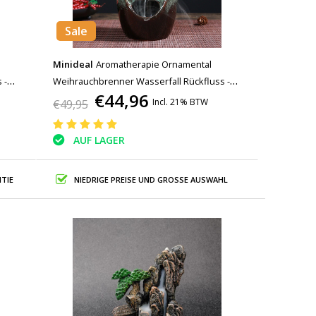
Sale
Minideal
Aromatherapie Ornamental
 -
Weihrauchbrenner Wasserfall Rückfluss -
€44,96
 Dekor
Rückfluss Weihrauchbrenner Feng Shui Dekor
Incl. 21% BTW
€49,95
Ornament Hellgrün
AUF LAGER
TIE
NIEDRIGE PREISE UND GROSSE AUSWAHL