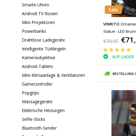
Smarte Uhren
Sale
Android TV-Boxen
Mini-Projektoren
VINRITO
Ornamen
Powerbanks
Statue - LED Brun
€71
Ornament
Drahtlose Ladegeräte
€79,95
Intelligente Türklingeln
AUF LAGER
Kameraobjektive
Android-Tablets
BESTELLUNG 
Mini-Klimaanlage & Ventilatoren
Gamecontroller
Popgrips
Massagegeräte
Elektrische Heizungen
Selfie-Sticks
Bluetooth-Sender