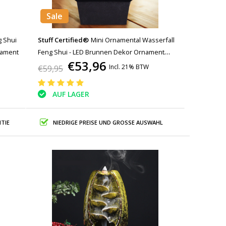
Sale
g Shui
Stuff Certified®
Mini Ornamental Wasserfall
nament
Feng Shui - LED Brunnen Dekor Ornament
€53,96
Braun
Incl. 21% BTW
€59,95
AUF LAGER
TIE
NIEDRIGE PREISE UND GROSSE AUSWAHL