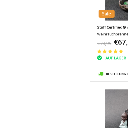
Sale
Stuff Certified®
Weihrauchbrenner
€67
Rückfluss Weihra
€74,95
Ornament Hellgrü
AUF LAGER
BESTELLUNG 