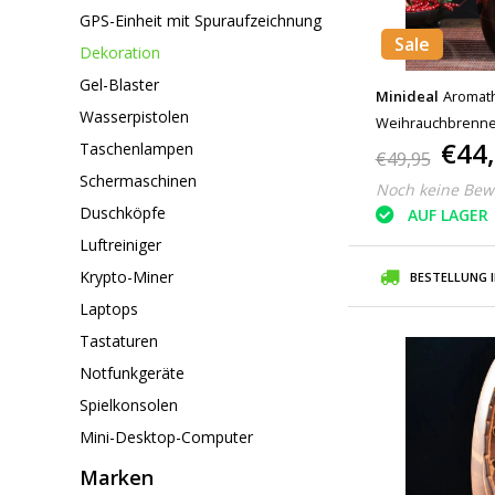
GPS-Einheit mit Spuraufzeichnung
Sale
Dekoration
Gel-Blaster
Minideal
Aromat
Wasserpistolen
Weihrauchbrenner
€44
Taschenlampen
Rückfluss Weihra
€49,95
Ornament Rot
Schermaschinen
Noch keine Bew
Duschköpfe
AUF LAGER
Luftreiniger
Krypto-Miner
BESTELLUNG 
Laptops
Tastaturen
Notfunkgeräte
Spielkonsolen
Mini-Desktop-Computer
Marken