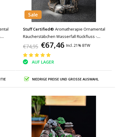
Sale
ental
Stuff Certified®
Aromatherapie Ornamental
-
Räucherstäbchen Wasserfall Rückfluss -
€67,46
Dekor
Rückfluss Räucherstäbchen Feng Shui Dekor
Incl. 21% BTW
€74,95
Harz Ornament
AUF LAGER
TIE
NIEDRIGE PREISE UND GROSSE AUSWAHL