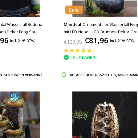
Sale
Minideal
Ornamentaler Wasserfall Fen
tal Wasserfall Buddha
mit LED-Nebel - LED-Brunnen-Dekor-Or
nen Dekor Feng Shui
€81,96
,96
Incl. 21% BTW
Incl. 21% BTW
€129,95
AUF LAGER
IN 24 STUNDEN VERSANDT
30 TAGE RÜCKZUGSZEIT + 3 JAHRE GARAN