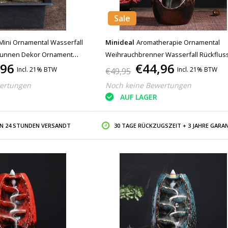
Sale
Mini Ornamental Wasserfall
Minideal
Aromatherapie Ornamental
Brunnen Dekor Ornament
Weihrauchbrenner Wasserfall Rückfluss
,96
€44,96
Rückfluss Weihrauchbrenner Feng Shui
Incl. 21% BTW
Incl. 21% BTW
€49,95
Ornament Weiß
ertungen
Noch keine Bewertungen
AUF LAGER
IN 24 STUNDEN VERSANDT
30 TAGE RÜCKZUGSZEIT + 3 JAHRE GARAN