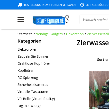
BESTELLUNG IN 24 STUNDEN VERSANDT
30 TAGE RÜCKZUG
Startseite
/
trendige Gadgets
/
Dekoration
/
Zierwasserfäl
Kategorien
Zierwasse
Elektroroller
Zappeln Sie Spinner
Sortie
Drahtlose Kopfhörer
Kopfhörer
RC-Spielzeug
Sicherheitskameras
Virtuelle Tastaturen
VR-Brille (Virtual Reality)
Digitale Waage