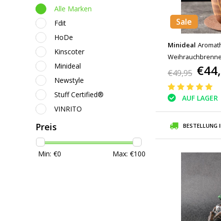
Alle Marken
Sale
Fdit
HoDe
Minideal
Aromat
Kinscoter
Weihrauchbrenner
Minideal
€44
Rückfluss Weihra
€49,95
Newstyle
Ornament Braun
Stuff Certified®
AUF LAGER
VINRITO
Preis
BESTELLUNG 
Min: €
0
Max: €
100