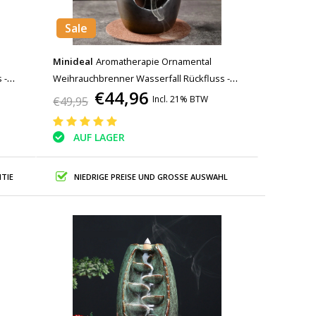
Sale
Minideal
Aromatherapie Ornamental
 -
Weihrauchbrenner Wasserfall Rückfluss -
€44,96
 Dekor
Rückfluss Weihrauchbrenner Feng Shui Dekor
Incl. 21% BTW
€49,95
Ornament Hellblau
AUF LAGER
TIE
NIEDRIGE PREISE UND GROSSE AUSWAHL