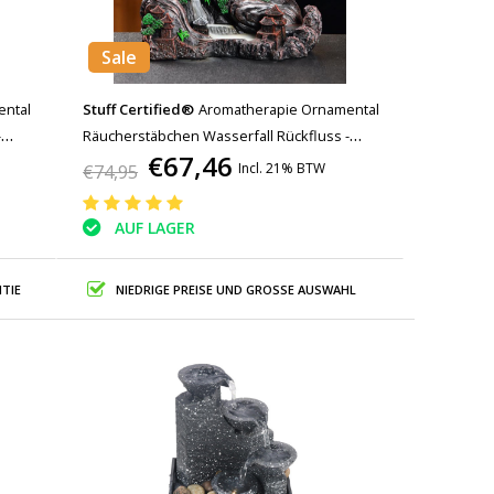
Sale
ental
Stuff Certified®
Aromatherapie Ornamental
-
Räucherstäbchen Wasserfall Rückfluss -
€67,46
Dekor
Rückfluss Räucherstäbchen Feng Shui Dekor
Incl. 21% BTW
€74,95
Harz Ornament
AUF LAGER
TIE
NIEDRIGE PREISE UND GROSSE AUSWAHL