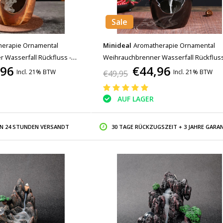
Sale
herapie Ornamental
Minideal
Aromatherapie Ornamental
 Wasserfall Rückfluss -
Weihrauchbrenner Wasserfall Rückfluss
,96
€44,96
uchbrenner Feng Shui Dekor
Rückfluss Weihrauchbrenner Feng Shui
Incl. 21% BTW
Incl. 21% BTW
€49,95
Ornament Schwarz
AUF LAGER
IN 24 STUNDEN VERSANDT
30 TAGE RÜCKZUGSZEIT + 3 JAHRE GARAN