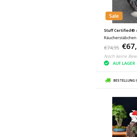
Sale
Stuff Certified®
Räucherstäbchen W
€67
Rückfluss Räuche
€74,95
Harz Ornament Bl
Noch keine Bew
AUF LAGER
BESTELLUNG 