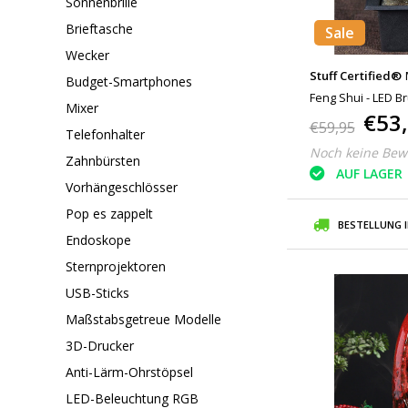
Sonnenbrille
Brieftasche
Sale
Wecker
Stuff Certified®
Budget-Smartphones
Feng Shui - LED 
Mixer
€53
Hellbraun
€59,95
Telefonhalter
Noch keine Bew
Zahnbürsten
AUF LAGER
Vorhängeschlösser
Pop es zappelt
BESTELLUNG 
Endoskope
Sternprojektoren
USB-Sticks
Maßstabsgetreue Modelle
3D-Drucker
Anti-Lärm-Ohrstöpsel
LED-Beleuchtung RGB