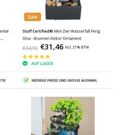
Sale
ental
Stuff Certified®
Mini Zier Wasserfall Feng
-
Shui - Brunnen Dekor Ornament
€31,46
Dekor
Incl. 21% BTW
€34,95
AUF LAGER
TIE
NIEDRIGE PREISE UND GROSSE AUSWAHL