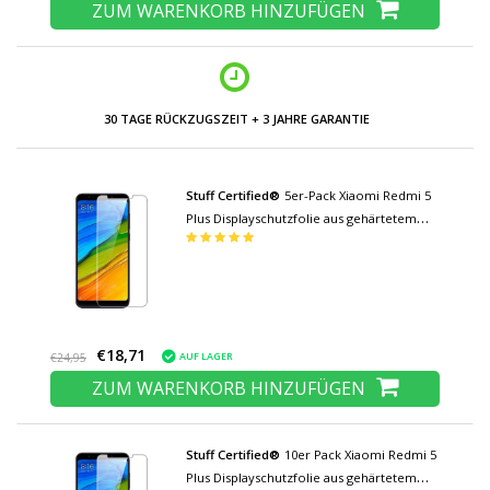
ZUM WARENKORB HINZUFÜGEN
30 TAGE RÜCKZUGSZEIT + 3 JAHRE GARANTIE
Stuff Certified®
5er-Pack Xiaomi Redmi 5
Plus Displayschutzfolie aus gehärtetem
Glas Hartglas
€18,71
AUF LAGER
€24,95
ZUM WARENKORB HINZUFÜGEN
Stuff Certified®
10er Pack Xiaomi Redmi 5
Plus Displayschutzfolie aus gehärtetem