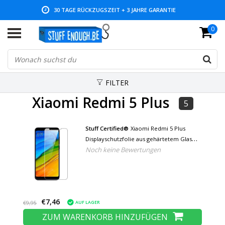
30 TAGE RÜCKZUGSZEIT + 3 JAHRE GARANTIE
0
NIEDRIGE PREISE UND GROSSE AUSWAHL
FILTER
Xiaomi Redmi 5 Plus
5
Stuff Certified®
Xiaomi Redmi 5 Plus
Displayschutzfolie aus gehärtetem Glas
Noch keine Bewertungen
Filmglas aus gehärtetem Glas
€7,46
AUF LAGER
€9,95
ZUM WARENKORB HINZUFÜGEN