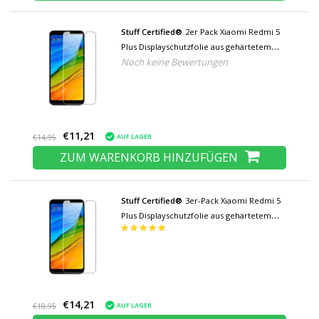
Stuff Certified®
2er Pack Xiaomi Redmi 5
Plus Displayschutzfolie aus gehärtetem
Noch keine Bewertungen
Glas Filmglas aus gehärtetem Glas
€11,21
AUF LAGER
€14,95
ZUM WARENKORB HINZUFÜGEN
Stuff Certified®
3er-Pack Xiaomi Redmi 5
Plus Displayschutzfolie aus gehärtetem
Glas Filmglas aus gehärtetem Glas
€14,21
AUF LAGER
€18,95