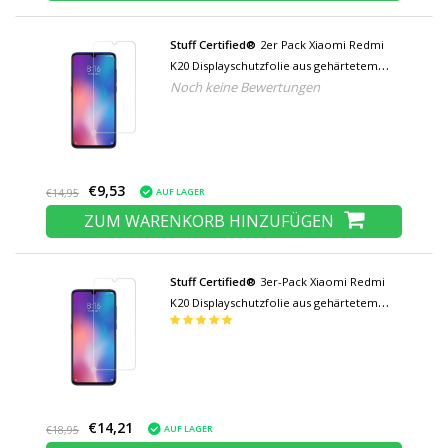
Stuff Certified®
2er Pack Xiaomi Redmi
K20 Displayschutzfolie aus gehärtetem
Noch keine Bewertungen
Glas Filmglas aus gehärtetem Glas
€9,53
AUF LAGER
€14,95
ZUM WARENKORB HINZUFÜGEN
Stuff Certified®
3er-Pack Xiaomi Redmi
K20 Displayschutzfolie aus gehärtetem
Glas Filmglas aus gehärtetem Glas
€14,21
AUF LAGER
€18,95