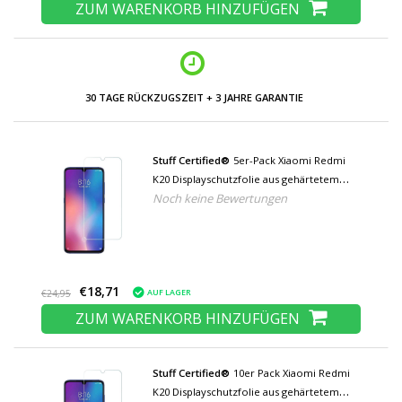
ZUM WARENKORB HINZUFÜGEN
30 TAGE RÜCKZUGSZEIT + 3 JAHRE GARANTIE
Stuff Certified®
5er-Pack Xiaomi Redmi
K20 Displayschutzfolie aus gehärtetem
Noch keine Bewertungen
Glas Filmglas aus gehärtetem Glas
€18,71
AUF LAGER
€24,95
ZUM WARENKORB HINZUFÜGEN
Stuff Certified®
10er Pack Xiaomi Redmi
K20 Displayschutzfolie aus gehärtetem