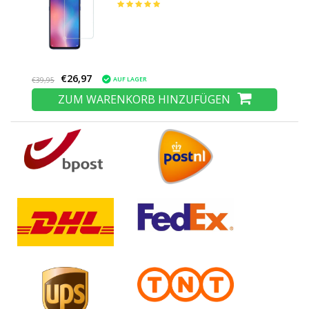
Glas Hartglas
€26,97
AUF LAGER
€39,95
ZUM WARENKORB HINZUFÜGEN