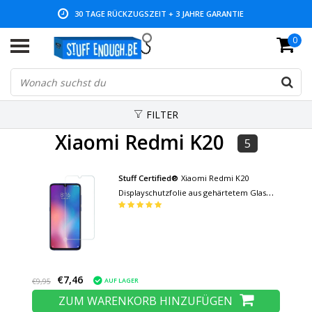
30 TAGE RÜCKZUGSZEIT + 3 JAHRE GARANTIE
0
NIEDRIGE PREISE UND GROSSE AUSWAHL
FILTER
Xiaomi Redmi K20
5
Stuff Certified®
Xiaomi Redmi K20
Displayschutzfolie aus gehärtetem Glas
Hartglas
€7,46
AUF LAGER
€9,95
ZUM WARENKORB HINZUFÜGEN