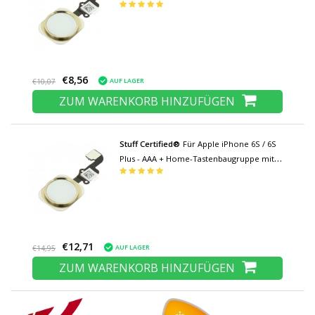
Flexkabel Gold
€8,56
AUF LAGER
€10,07
ZUM WARENKORB HINZUFÜGEN
Stuff Certified®
Für Apple iPhone 6S / 6S
Plus - AAA + Home-Tastenbaugruppe mit
Flexkabel Gold
€12,71
AUF LAGER
€14,95
ZUM WARENKORB HINZUFÜGEN