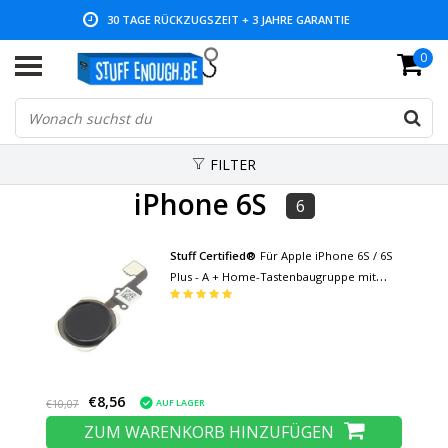
30 TAGE RÜCKZUGSZEIT + 3 JAHRE GARANTIE
0
NIEDRIGE PREISE UND GROSSE AUSWAHL
FILTER
iPhone 6S
6
Stuff Certified®
Für Apple iPhone 6S / 6S
Plus - A + Home-Tastenbaugruppe mit
Flexkabel Schwarz
€8,56
AUF LAGER
€10,07
ZUM WARENKORB HINZUFÜGEN