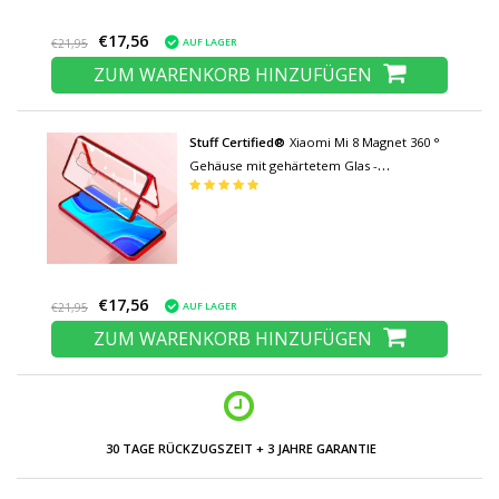
€17,56
AUF LAGER
€21,95
ZUM WARENKORB HINZUFÜGEN
Stuff Certified®
Xiaomi Mi 8 Magnet 360 °
Gehäuse mit gehärtetem Glas -
Ganzkörperabdeckung Gehäuse +
Displayschutz Rot
€17,56
AUF LAGER
€21,95
ZUM WARENKORB HINZUFÜGEN
30 TAGE RÜCKZUGSZEIT + 3 JAHRE GARANTIE