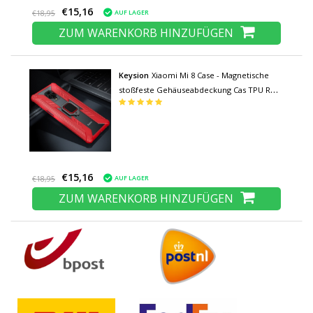
€15,16
AUF LAGER
€18,95
ZUM WARENKORB HINZUFÜGEN
Keysion
Xiaomi Mi 8 Case - Magnetische
stoßfeste Gehäuseabdeckung Cas TPU Red
+ Kickstand
€15,16
AUF LAGER
€18,95
ZUM WARENKORB HINZUFÜGEN