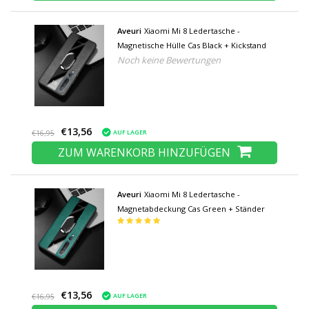
Aveuri
Xiaomi Mi 8 Ledertasche -
Magnetische Hülle Cas Black + Kickstand
Noch keine Bewertungen
€13,56
AUF LAGER
€16,95
ZUM WARENKORB HINZUFÜGEN
Aveuri
Xiaomi Mi 8 Ledertasche -
Magnetabdeckung Cas Green + Ständer
€13,56
AUF LAGER
€16,95