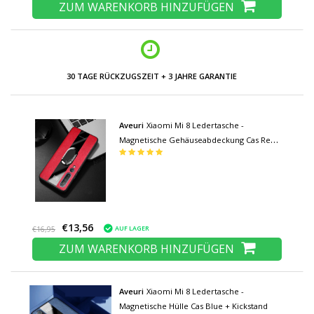
ZUM WARENKORB HINZUFÜGEN
30 TAGE RÜCKZUGSZEIT + 3 JAHRE GARANTIE
Aveuri
Xiaomi Mi 8 Ledertasche -
Magnetische Gehäuseabdeckung Cas Red
+ Kickstand
€13,56
AUF LAGER
€16,95
ZUM WARENKORB HINZUFÜGEN
Aveuri
Xiaomi Mi 8 Ledertasche -
Magnetische Hülle Cas Blue + Kickstand