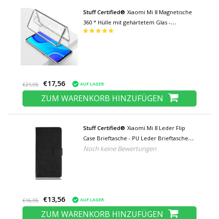
Stuff Certified®
Xiaomi Mi 8 Magnetische
360 ° Hülle mit gehärtetem Glas -
Ganzkörperhülle + Displayschutz Silber
€17,56
AUF LAGER
€21,95
ZUM WARENKORB HINZUFÜGEN
Stuff Certified®
Xiaomi Mi 8 Leder Flip
Case Brieftasche - PU Leder Brieftasche
Noch keine Bewertungen
Cover Cas Case Schwarz
€13,56
AUF LAGER
€16,95
ZUM WARENKORB HINZUFÜGEN