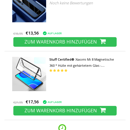
Noch keine Bewertungen
€13,56
AUF LAGER
€16,95
ZUM WARENKORB HINZUFÜGEN
Stuff Certified®
Xiaomi Mi 8 Magnetische
360 ° Hülle mit gehärtetem Glas -
Ganzkörperhülle + Displayschutzfolie
Schwarz
€17,56
AUF LAGER
€21,95
ZUM WARENKORB HINZUFÜGEN