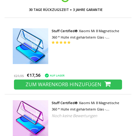
30 TAGE RÜCKZUGSZEIT + 3 JAHRE GARANTIE
Stuff Certified®
Xiaomi Mi 8 Magnetische
360 ° Hülle mit gehärtetem Glas -
Ganzkörperhülle + Displayschutz Blau
€17,56
AUF LAGER
€21,95
ZUM WARENKORB HINZUFÜGEN
Stuff Certified®
Xiaomi Mi 8 Magnetische
360 ° Hülle mit gehärtetem Glas -
Noch keine Bewertungen
Ganzkörperhülle + Displayschutz lila