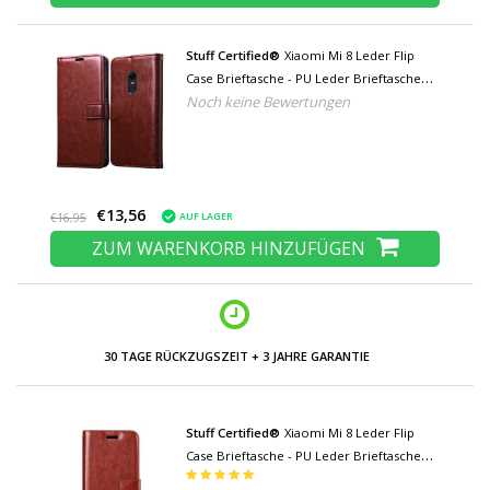
Stuff Certified®
Xiaomi Mi 8 Leder Flip
Case Brieftasche - PU Leder Brieftasche
Noch keine Bewertungen
Abdeckung Cas Case Brown
€13,56
AUF LAGER
€16,95
ZUM WARENKORB HINZUFÜGEN
30 TAGE RÜCKZUGSZEIT + 3 JAHRE GARANTIE
Stuff Certified®
Xiaomi Mi 8 Leder Flip
Case Brieftasche - PU Leder Brieftasche
Cover Cas Case Rot