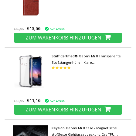
€13,56
AUF LAGER
€16,95
ZUM WARENKORB HINZUFÜGEN
Stuff Certified®
Xiaomi Mi 8 Transparente
Stoßstangenhülle - Klare
Gehäuseabdeckung Silikon TPU Anti-
Shock
€11,16
AUF LAGER
€13,95
ZUM WARENKORB HINZUFÜGEN
Keysion
Xiaomi Mi 8 Case - Magnetische
stoßfeste Gehäuseabdeckung Cas TPU