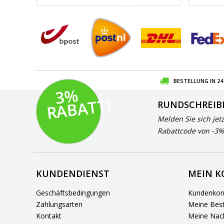
BESTELLUNG IN 2
3
%
R
A
B
A
T
T!
RUNDSCHREIB
Melden Sie sich jet
Rabattcode von -3%
KUNDENDIENST
MEIN 
Geschäftsbedingungen
Kundenkon
Zahlungsarten
Meine Best
Kontakt
Meine Nach