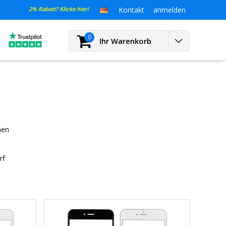
2% Rabatt? Klicke hier!
Kontakt
anmelden
0
Ihr Warenkorb
hen
rf