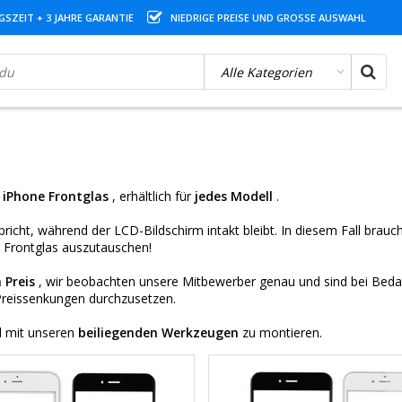
SZEIT + 3 JAHRE GARANTIE
NIEDRIGE PREISE UND GROSSE AUSWAHL
n
iPhone Frontglas
, erhältlich
für
jedes Modell
.
richt, während der LCD-Bildschirm intakt bleibt. In diesem Fall brauc
s Frontglas auszutauschen!
 Preis
, wir beobachten unsere Mitbewerber genau und sind bei Beda
Preissenkungen durchzusetzen.
ll mit unseren
beiliegenden Werkzeugen
zu montieren.