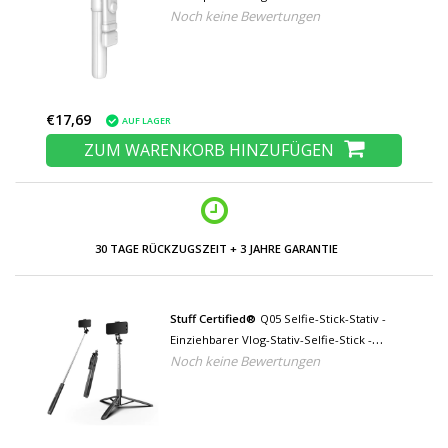
Noch keine Bewertungen
Weiß
€17,69
AUF LAGER
ZUM WARENKORB HINZUFÜGEN
30 TAGE RÜCKZUGSZEIT + 3 JAHRE GARANTIE
Stuff Certified®
Q05 Selfie-Stick-Stativ -
Einziehbarer Vlog-Stativ-Selfie-Stick -
Noch keine Bewertungen
Schwarz