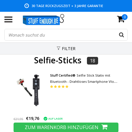
30 TAGE RÜCKZUGSZEIT + 3 JAHRE GARANTIE
0
NIEDRIGE PREISE UND GROSSE AUSWAHL
FILTER
Selfie-Sticks
18
Stuff Certified®
Selfie Stick Stativ mit
Bluetooth - Drahtloses Smartphone Vlog
Stativ und Stativ Selfie Stick
€19,76
AUF LAGER
€21,95
ZUM WARENKORB HINZUFÜGEN