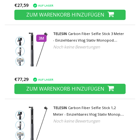
€27,59
AUF LAGER
ZUM WARENKORB HINZUFÜGEN
TELESIN
Carbon Fiber Selfie Stick 3 Meter
3M
- Einziehbares Vlog Stativ Monopod
Noch keine Bewertungen
Selfiestick - Schwarz
€77,29
AUF LAGER
ZUM WARENKORB HINZUFÜGEN
TELESIN
Carbon Fiber Selfie Stick 1,2
Meter - Einziehbares Vlog Stativ Monopod
Noch keine Bewertungen
Selfiestick - Schwarz