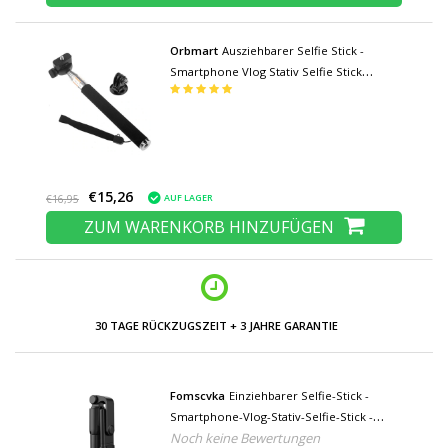
Orbmart
Ausziehbarer Selfie Stick -
Smartphone Vlog Stativ Selfie Stick
Schwarz
€15,26
AUF LAGER
€16,95
ZUM WARENKORB HINZUFÜGEN
30 TAGE RÜCKZUGSZEIT + 3 JAHRE GARANTIE
Fomscvka
Einziehbarer Selfie-Stick -
Smartphone-Vlog-Stativ-Selfie-Stick -
Noch keine Bewertungen
Schwarz