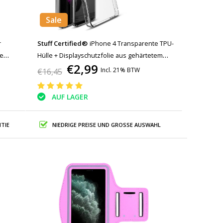
Sale
r
Stuff Certified®
iPhone 4 Transparente TPU-
se
Hülle + Displayschutzfolie aus gehärtetem
€2,99
Glas
Incl. 21% BTW
€16,45
AUF LAGER
TIE
NIEDRIGE PREISE UND GROSSE AUSWAHL