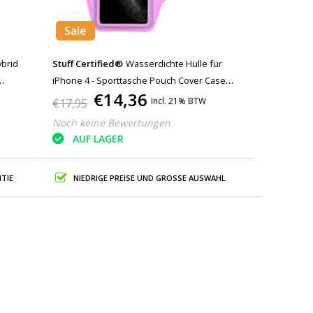
Sale
ybrid
Stuff Certified®
Wasserdichte Hülle für
iPhone 4 - Sporttasche Pouch Cover Case
€14,36
Armband Jogging Running Hard Pink
Incl. 21% BTW
€17,95
Noch keine Bewertungen
AUF LAGER
TIE
NIEDRIGE PREISE UND GROSSE AUSWAHL