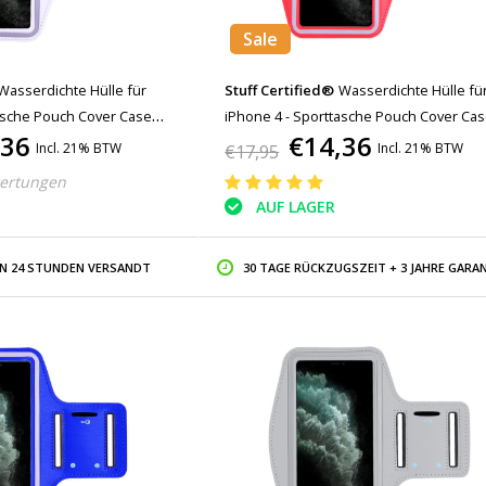
Sale
Wasserdichte Hülle für
Stuff Certified®
Wasserdichte Hülle fü
asche Pouch Cover Case
iPhone 4 - Sporttasche Pouch Cover Ca
,36
€14,36
Running Hard White
Armband Jogging Running Hard Red
Incl. 21% BTW
Incl. 21% BTW
€17,95
ertungen
AUF LAGER
IN 24 STUNDEN VERSANDT
30 TAGE RÜCKZUGSZEIT + 3 JAHRE GARAN