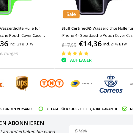
Sale
Wasserdichte Hülle für
Stuff Certified®
Wasserdichte Hülle fü
asche Pouch Cover Case
iPhone 4 - Sporttasche Pouch Cover Ca
,36
€14,36
Running Hard Green
Armband Jogging Running Hard Black
Incl. 21% BTW
Incl. 21% BTW
€17,95
ertungen
AUF LAGER
4 STUNDEN VERSANDT
30 TAGE RÜCKZUGSZEIT + 3 JAHRE GARANTIE
N
EN ABONNIEREN
zt an und erhalten Sie einen