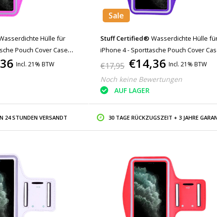
Sale
Wasserdichte Hülle für
Stuff Certified®
Wasserdichte Hülle fü
asche Pouch Cover Case
iPhone 4 - Sporttasche Pouch Cover Ca
,36
€14,36
Running Hard Pink
Armband Jogging Running Hard Purple
Incl. 21% BTW
Incl. 21% BTW
€17,95
Noch keine Bewertungen
AUF LAGER
IN 24 STUNDEN VERSANDT
30 TAGE RÜCKZUGSZEIT + 3 JAHRE GARAN