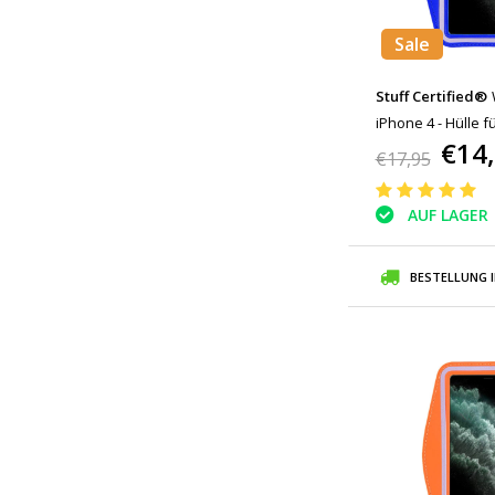
Sale
Stuff Certified®
iPhone 4 - Hülle f
€14
Armband Jogging 
€17,95
AUF LAGER
BESTELLUNG 