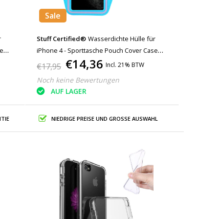
Sale
r
Stuff Certified®
Wasserdichte Hülle für
se
iPhone 4 - Sporttasche Pouch Cover Case
€14,36
Armband Jogging Running Hard Hellblau
Incl. 21% BTW
€17,95
Noch keine Bewertungen
AUF LAGER
TIE
NIEDRIGE PREISE UND GROSSE AUSWAHL