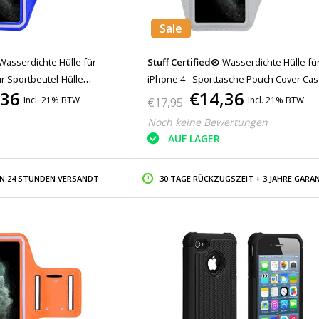
Sale
Wasserdichte Hülle für
Stuff Certified®
Wasserdichte Hülle fü
ür Sportbeutel-Hülle
iPhone 4 - Sporttasche Pouch Cover Ca
,36
€14,36
Running Hard Blue
Armband Jogging Running Hard Grey
Incl. 21% BTW
Incl. 21% BTW
€17,95
Noch keine Bewertungen
AUF LAGER
IN 24 STUNDEN VERSANDT
30 TAGE RÜCKZUGSZEIT + 3 JAHRE GARAN