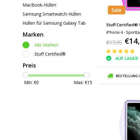
MacBook-Hüllen
Sale
Samsung Smartwatch-Hüllen
Hüllen für Samsung Galaxy Tab
Stuff Certified®
iPhone 4 - Sportt
Marken
€14
Armband Jogging 
€17,95
Alle Marken
Stuff Certified®
AUF LAGER
Preis
BESTELLUNG 
Min: €
0
Max: €
15