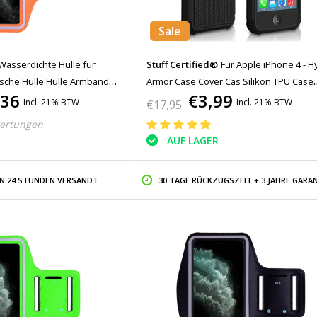
Sale
Wasserdichte Hülle für
Stuff Certified®
Für Apple iPhone 4 - H
asche Hülle Hülle Armband
Armor Case Cover Cas Silikon TPU Case
,36
€3,99
Hard Orange
Schwarz
Incl. 21% BTW
Incl. 21% BTW
€17,95
ertungen
AUF LAGER
IN 24 STUNDEN VERSANDT
30 TAGE RÜCKZUGSZEIT + 3 JAHRE GARAN