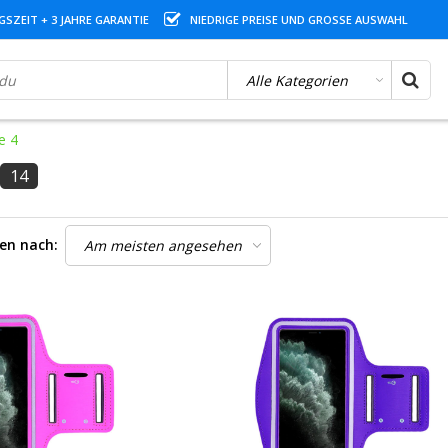
SZEIT + 3 JAHRE GARANTIE
NIEDRIGE PREISE UND GROSSE AUSWAHL
e 4
14
ren nach: