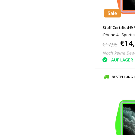
Sale
Stuff Certified®
iPhone 4 - Sportt
€14
Jogging Running 
€17,95
Noch keine Bew
AUF LAGER
BESTELLUNG 