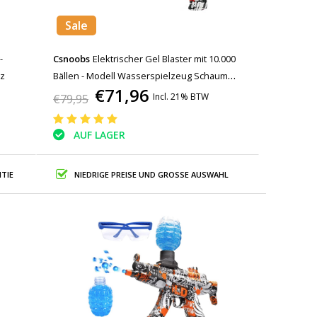
Sale
-
Csnoobs
Elektrischer Gel Blaster mit 10.000
rz
Bällen - Modell Wasserspielzeug Schaum
€71,96
Shooter Rot
Incl. 21% BTW
€79,95
AUF LAGER
TIE
NIEDRIGE PREISE UND GROSSE AUSWAHL