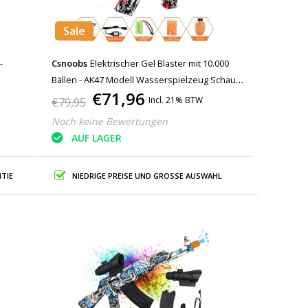
Sale
-
Csnoobs
Elektrischer Gel Blaster mit 10.000
Bällen - AK47 Modell Wasserspielzeug Schaum
€71,96
Shooter Rot
Incl. 21% BTW
€79,95
Noch keine Bewertungen
AUF LAGER
TIE
NIEDRIGE PREISE UND GROSSE AUSWAHL