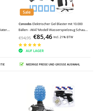
Sale
e
Csnoobs
Elektrischer Gel Blaster mit 10.000
Water
Bällen - AK47 Modell Wasserspielzeug Schaum
€85,46
Shooter Blau
Incl. 21% BTW
€94,95
AUF LAGER
TIE
NIEDRIGE PREISE UND GROSSE AUSWAHL