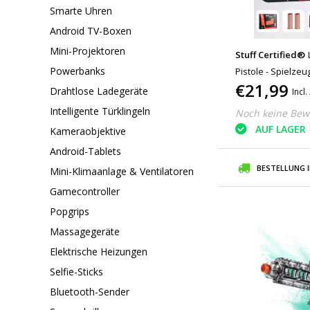
Smarte Uhren
Android TV-Boxen
Mini-Projektoren
Stuff Certified®
Powerbanks
Pistole - Spielze
€21,99
Grau Rot
Drahtlose Ladegeräte
Incl
Intelligente Türklingeln
Noch keine Bew
AUF LAGER
Kameraobjektive
Android-Tablets
BESTELLUNG 
Mini-Klimaanlage & Ventilatoren
Gamecontroller
Popgrips
Massagegeräte
Elektrische Heizungen
Selfie-Sticks
Bluetooth-Sender