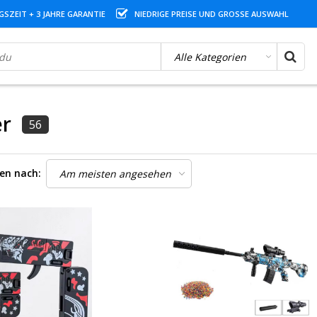
SZEIT + 3 JAHRE GARANTIE
NIEDRIGE PREISE UND GROSSE AUSWAHL
er
56
ren nach: