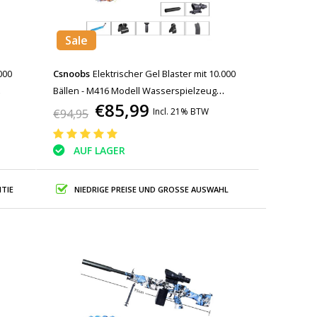
Sale
000
Csnoobs
Elektrischer Gel Blaster mit 10.000
Bällen - M416 Modell Wasserspielzeug
€85,99
Schaum Shooter Silber
Incl. 21% BTW
€94,95
AUF LAGER
TIE
NIEDRIGE PREISE UND GROSSE AUSWAHL