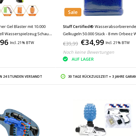
Sale
her Gel Blaster mit 10.000
Stuff Certified®
Wasserabsorbierend
dell Wasserspielzeug Schaum
Gelkugeln 50.000 Stück - 8 mm Orbeez 
,96
€34,99
Pearls Blue
Incl. 21% BTW
Incl. 21% BTW
€39,99
Noch keine Bewertungen
AUF LAGER
IN 24 STUNDEN VERSANDT
30 TAGE RÜCKZUGSZEIT + 3 JAHRE GARAN