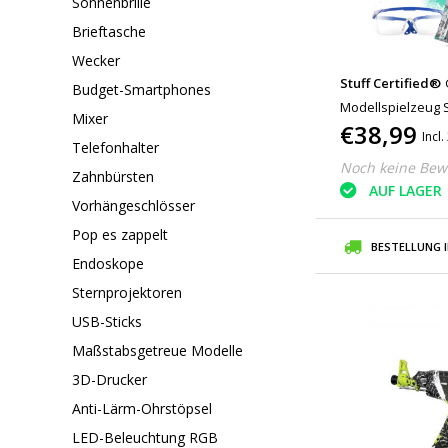
Sonnenbrille
Brieftasche
Wecker
Stuff Certified®
Budget-Smartphones
Modellspielzeug S
Mixer
€38,99
Aqua
Incl
Telefonhalter
Noch keine Bew
Zahnbürsten
AUF LAGER
Vorhängeschlösser
Pop es zappelt
BESTELLUNG 
Endoskope
Sternprojektoren
USB-Sticks
Maßstabsgetreue Modelle
3D-Drucker
Anti-Lärm-Ohrstöpsel
LED-Beleuchtung RGB