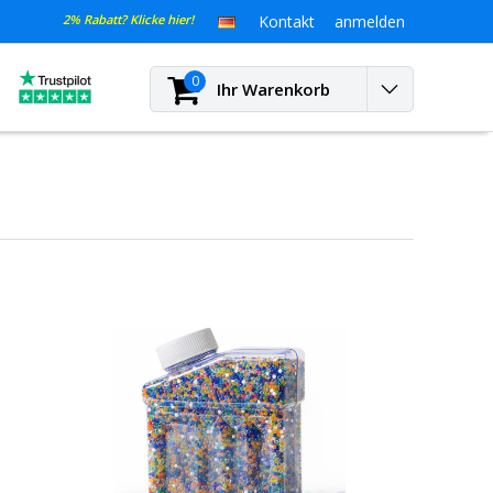
2% Rabatt? Klicke hier!
Kontakt
anmelden
0
Ihr Warenkorb