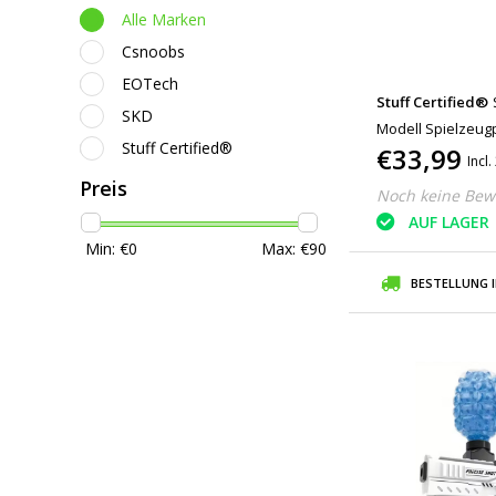
Alle Marken
Csnoobs
EOTech
Stuff Certified®
SKD
Modell Spielzeugp
Stuff Certified®
€33,99
Incl
Preis
Noch keine Bew
AUF LAGER
Min: €
0
Max: €
90
BESTELLUNG 