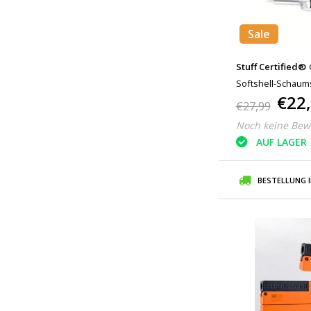
Sale
Stuff Certified®
Softshell-Schaums
€22
€27,99
Noch keine Bew
AUF LAGER
BESTELLUNG 