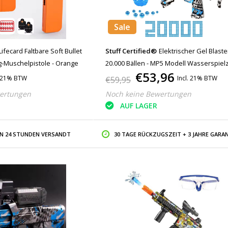
Sale
Stuff Certified®
Elektrischer Gel Blaste
Lifecard Faltbare Soft Bullet
20.000 Bällen - MP5 Modell Wasserspiel
ug-Muschelpistole - Orange
€53,96
Schaum Shooter Blau
Incl. 21% BTW
. 21% BTW
€59,95
Noch keine Bewertungen
ertungen
AUF LAGER
IN 24 STUNDEN VERSANDT
30 TAGE RÜCKZUGSZEIT + 3 JAHRE GARAN