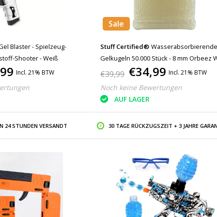
Sale
Gel Blaster - Spielzeug-
Stuff Certified®
Wasserabsorbierend
toff-Shooter - Weiß
Gelkugeln 50.000 Stück - 8 mm Orbeez 
,99
€34,99
Pearls Transparent
Incl. 21% BTW
Incl. 21% BTW
€39,99
ertungen
Noch keine Bewertungen
AUF LAGER
IN 24 STUNDEN VERSANDT
30 TAGE RÜCKZUGSZEIT + 3 JAHRE GARAN