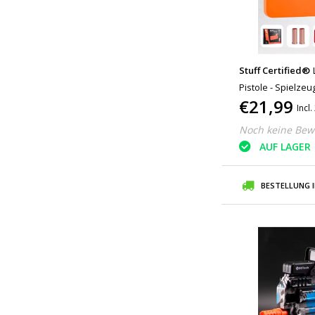
Stuff Certified®
Pistole - Spielze
€21,99
Incl
Noch keine Bew
AUF LAGER
BESTELLUNG 