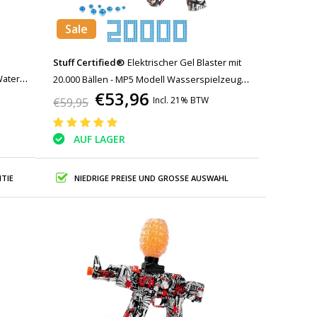
Sale
e
Stuff Certified®
Elektrischer Gel Blaster mit
Water
20.000 Bällen - MP5 Modell Wasserspielzeug
€53,96
Schaum Shooter Orange
Incl. 21% BTW
€59,95
AUF LAGER
TIE
NIEDRIGE PREISE UND GROSSE AUSWAHL