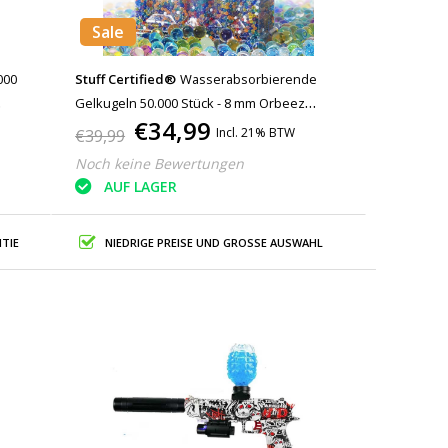
Sale
000
Stuff Certified®
Wasserabsorbierende
Gelkugeln 50.000 Stück - 8 mm Orbeez
€34,99
Wasserperlen Farbmischung
Incl. 21% BTW
€39,99
Noch keine Bewertungen
AUF LAGER
TIE
NIEDRIGE PREISE UND GROSSE AUSWAHL