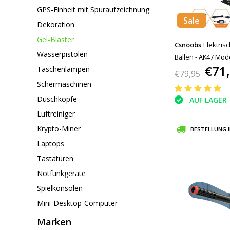
GPS-Einheit mit Spuraufzeichnung
Sale
Dekoration
Gel-Blaster
Csnoobs
Elektrisc
Wasserpistolen
Bällen - AK47 Mo
€71
Taschenlampen
Shooter Grün
€79,95
Schermaschinen
Duschköpfe
AUF LAGER
Luftreiniger
Krypto-Miner
BESTELLUNG 
Laptops
Tastaturen
Notfunkgeräte
Spielkonsolen
Mini-Desktop-Computer
Marken