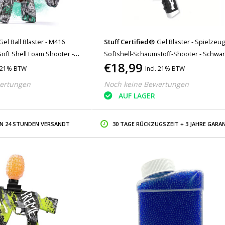
Gel Ball Blaster - M416
Stuff Certified®
Gel Blaster - Spielzeug
oft Shell Foam Shooter -
Softshell-Schaumstoff-Shooter - Schwa
€18,99
. 21% BTW
Incl. 21% BTW
ertungen
Noch keine Bewertungen
AUF LAGER
IN 24 STUNDEN VERSANDT
30 TAGE RÜCKZUGSZEIT + 3 JAHRE GARAN