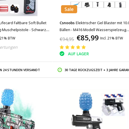
Sale
Lifecard Faltbare Soft Bullet
Csnoobs
Elektrischer Gel Blaster mit 10.
ug-Muschelpistole - Schwarz
Bällen - M416 Modell Wasserspielzeug
€85,99
Schaum Shooter Blau
. 21% BTW
Incl. 21% BTW
€94,95
ertungen
AUF LAGER
IN 24 STUNDEN VERSANDT
30 TAGE RÜCKZUGSZEIT + 3 JAHRE GARAN