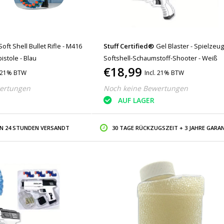
Soft Shell Bullet Rifle - M416
Stuff Certified®
Gel Blaster - Spielzeug
istole - Blau
Softshell-Schaumstoff-Shooter - Weiß
€18,99
. 21% BTW
Incl. 21% BTW
ertungen
Noch keine Bewertungen
AUF LAGER
IN 24 STUNDEN VERSANDT
30 TAGE RÜCKZUGSZEIT + 3 JAHRE GARAN