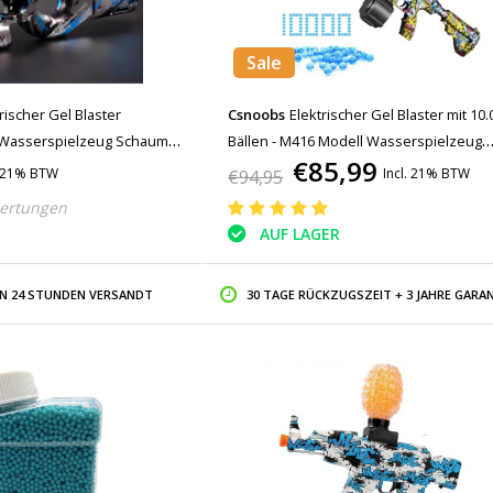
Sale
rischer Gel Blaster
Csnoobs
Elektrischer Gel Blaster mit 10.
- Wasserspielzeug Schaum
Bällen - M416 Modell Wasserspielzeug
€85,99
Schaum Shooter Graffiti
. 21% BTW
Incl. 21% BTW
€94,95
ertungen
AUF LAGER
IN 24 STUNDEN VERSANDT
30 TAGE RÜCKZUGSZEIT + 3 JAHRE GARAN