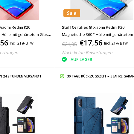
Sale
Xiaomi Redmi K20
Stuff Certified®
Xiaomi Redmi K20
 Hülle mit gehärtetem Glas -
Magnetische 360 ° Hülle mit gehärtetem 
,56
€17,56
 Displayschutz Rot
Ganzkörperhülle + Displayschutz Silber
Incl. 21% BTW
Incl. 21% BTW
€21,95
ertungen
Noch keine Bewertungen
AUF LAGER
IN 24 STUNDEN VERSANDT
30 TAGE RÜCKZUGSZEIT + 3 JAHRE GARAN