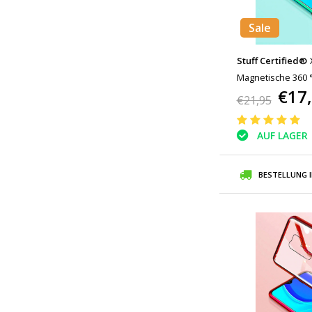
Sale
Stuff Certified®
Magnetische 360 °
€17
Ganzkörperhülle 
€21,95
AUF LAGER
BESTELLUNG 