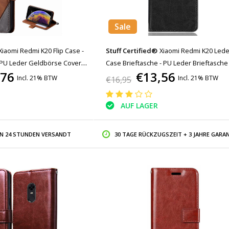
Sale
Xiaomi Redmi K20 Flip Case -
Stuff Certified®
Xiaomi Redmi K20 Leder
PU Leder Geldbörse Cover
Case Brieftasche - PU Leder Brieftasche
,76
€13,56
Cas Case Schwarz
Incl. 21% BTW
Incl. 21% BTW
€16,95
AUF LAGER
IN 24 STUNDEN VERSANDT
30 TAGE RÜCKZUGSZEIT + 3 JAHRE GARAN