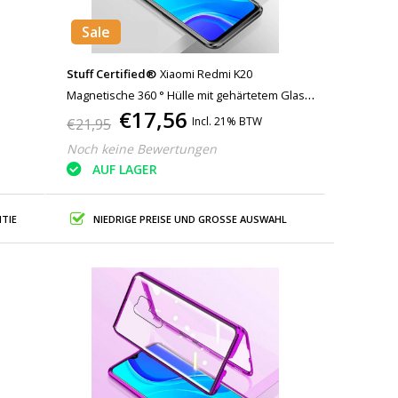
Sale
Stuff Certified®
Xiaomi Redmi K20
Magnetische 360 ° Hülle mit gehärtetem Glas -
€17,56
Ganzkörperhülle + Displayschutzfolie Schwarz
Incl. 21% BTW
€21,95
Noch keine Bewertungen
AUF LAGER
TIE
NIEDRIGE PREISE UND GROSSE AUSWAHL