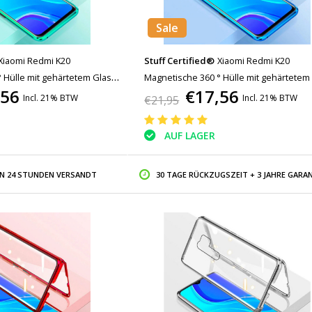
Sale
Xiaomi Redmi K20
Stuff Certified®
Xiaomi Redmi K20
 Hülle mit gehärtetem Glas -
Magnetische 360 ° Hülle mit gehärtetem 
,56
€17,56
+ Displayschutzgrün
Ganzkörperhülle + Displayschutz Blau
Incl. 21% BTW
Incl. 21% BTW
€21,95
AUF LAGER
IN 24 STUNDEN VERSANDT
30 TAGE RÜCKZUGSZEIT + 3 JAHRE GARAN