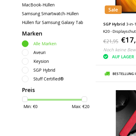
MacBook-Hüllen
Sale
Samsung Smartwatch-Hüllen
Hüllen für Samsung Galaxy Tab
SGP Hybrid
3-in-
K20 - Displayschu
Marken
€17
Kameraschutz + 
€21,95
Alle Marken
Noch keine Bew
Aveuri
AUF LAGER
Keysion
SGP Hybrid
BESTELLUNG 
Stuff Certified®
Preis
Min: €
0
Max: €
20