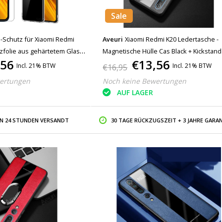
Sale
1-Schutz für Xiaomi Redmi
Aveuri
Xiaomi Redmi K20 Ledertasche -
tzfolie aus gehärtetem Glas +
Magnetische Hülle Cas Black + Kickstand
,56
€13,56
Gehäuseabdeckung
Incl. 21% BTW
Incl. 21% BTW
€16,95
ertungen
Noch keine Bewertungen
AUF LAGER
IN 24 STUNDEN VERSANDT
30 TAGE RÜCKZUGSZEIT + 3 JAHRE GARAN