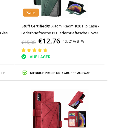
Sale
Stuff Certified®
Xiaomi Redmi K20 Flip Case -
Glas -
Lederbrieftasche PU Lederbrieftasche Cover
€12,76
Cas Case Grün
Incl. 21% BTW
€15,95
AUF LAGER
TIE
NIEDRIGE PREISE UND GROSSE AUSWAHL