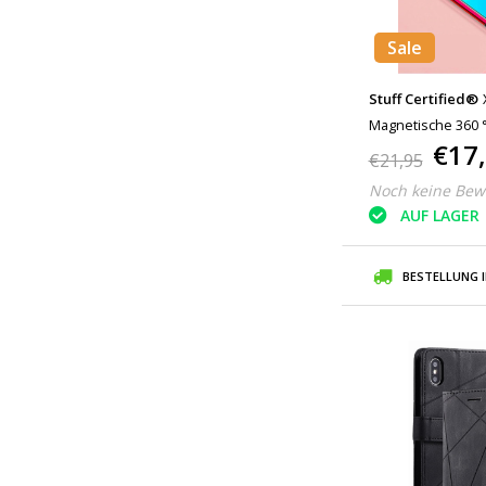
Sale
Stuff Certified®
Magnetische 360 °
€17
Ganzkörperhülle +
€21,95
Noch keine Bew
AUF LAGER
BESTELLUNG 