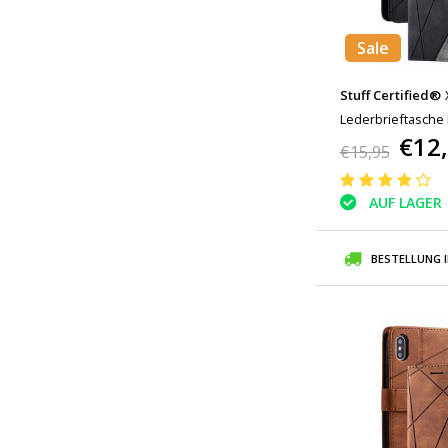
Sale
Stuff Certified®
Lederbrieftasche
€12
Cas Case Schwar
€15,95
AUF LAGER
BESTELLUNG 