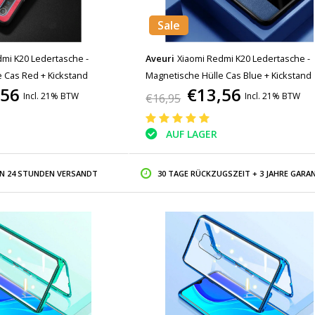
Sale
mi K20 Ledertasche -
Aveuri
Xiaomi Redmi K20 Ledertasche -
 Cas Red + Kickstand
Magnetische Hülle Cas Blue + Kickstand
,56
€13,56
Incl. 21% BTW
Incl. 21% BTW
€16,95
AUF LAGER
IN 24 STUNDEN VERSANDT
30 TAGE RÜCKZUGSZEIT + 3 JAHRE GARAN