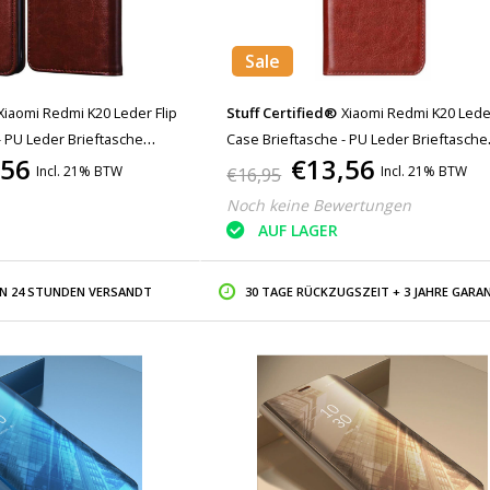
Sale
Xiaomi Redmi K20 Leder Flip
Stuff Certified®
Xiaomi Redmi K20 Leder
- PU Leder Brieftasche
Case Brieftasche - PU Leder Brieftasche
,56
€13,56
ase Brown
Abdeckung Cas Case Rot
Incl. 21% BTW
Incl. 21% BTW
€16,95
Noch keine Bewertungen
AUF LAGER
IN 24 STUNDEN VERSANDT
30 TAGE RÜCKZUGSZEIT + 3 JAHRE GARAN