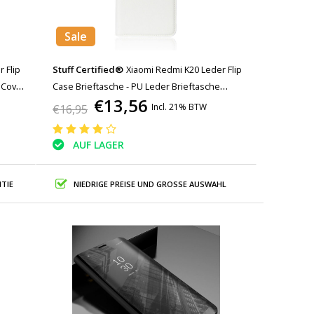
Sale
 Flip
Stuff Certified®
Xiaomi Redmi K20 Leder Flip
 Cover
Case Brieftasche - PU Leder Brieftasche
€13,56
Abdeckung Cas Case Weiß
Incl. 21% BTW
€16,95
AUF LAGER
TIE
NIEDRIGE PREISE UND GROSSE AUSWAHL