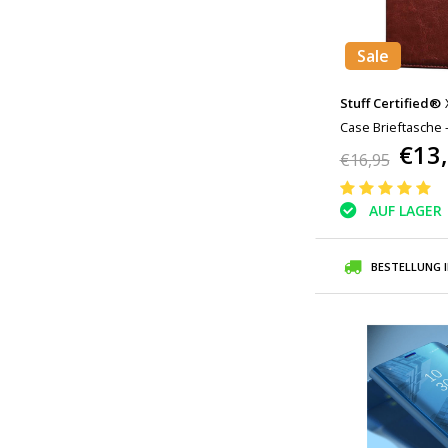
Sale
Stuff Certified®
Case Brieftasche 
€13
Abdeckung Cas C
€16,95
AUF LAGER
BESTELLUNG 