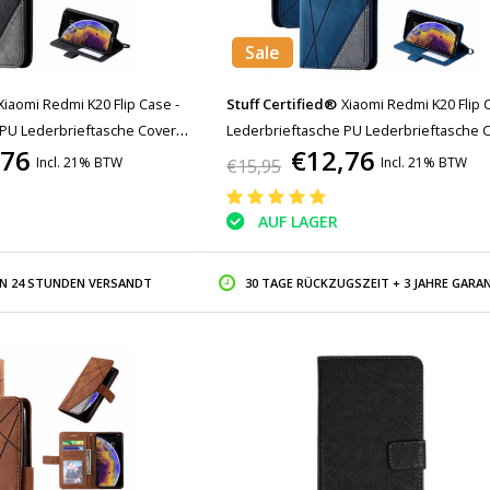
Sale
Xiaomi Redmi K20 Flip Case -
Stuff Certified®
Xiaomi Redmi K20 Flip 
 PU Lederbrieftasche Cover
Lederbrieftasche PU Lederbrieftasche 
,76
€12,76
z
Cas Case Blau
Incl. 21% BTW
Incl. 21% BTW
€15,95
AUF LAGER
IN 24 STUNDEN VERSANDT
30 TAGE RÜCKZUGSZEIT + 3 JAHRE GARAN