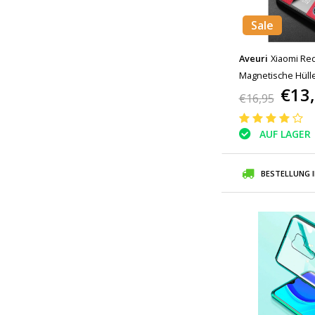
Sale
Aveuri
Xiaomi Red
Magnetische Hülle
€13
€16,95
AUF LAGER
BESTELLUNG 