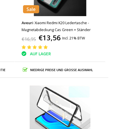
Sale
Aveuri
Xiaomi Redmi K20 Ledertasche -
Magnetabdeckung Cas Green + Ständer
€13,56
Incl. 21% BTW
€16,95
AUF LAGER
TIE
NIEDRIGE PREISE UND GROSSE AUSWAHL