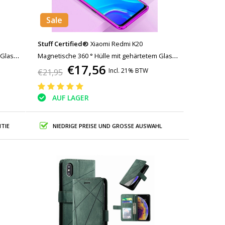
Sale
Stuff Certified®
Xiaomi Redmi K20
Glas -
Magnetische 360 ° Hülle mit gehärtetem Glas -
€17,56
Ganzkörperhülle + Displayschutzfolie Lila
Incl. 21% BTW
€21,95
AUF LAGER
TIE
NIEDRIGE PREISE UND GROSSE AUSWAHL