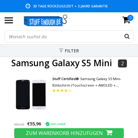
30 TAGE RÜCKZUGSZEIT + 3 JAHRE GARANTIE
0
NIEDRIGE PREISE UND GROSSE AUSWAHL
FILTER
Samsung Galaxy S5 Mini
2
Stuff Certified®
Samsung Galaxy S5 Mini-
Bildschirm (Touchscreen + AMOLED +
Teile) A + Qualität - Blau / Weiß
€55,96
AUF LAGER
€69,95
ZUM WARENKORB HINZUFÜGEN