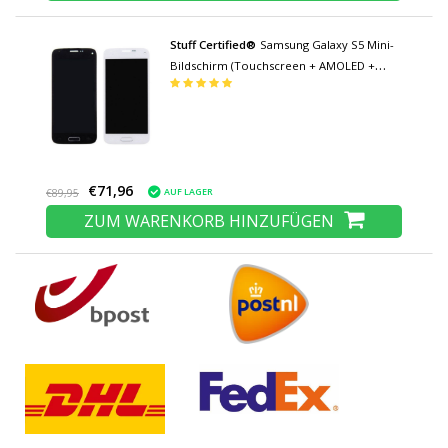
Stuff Certified®
Samsung Galaxy S5 Mini-
Bildschirm (Touchscreen + AMOLED +
Teile) AAA + Qualität - Blau / Weiß
€71,96
AUF LAGER
€89,95
ZUM WARENKORB HINZUFÜGEN