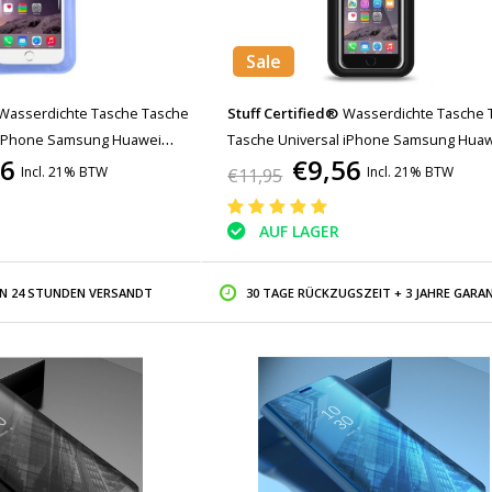
Sale
Wasserdichte Tasche Tasche
Stuff Certified®
Wasserdichte Tasche 
 iPhone Samsung Huawei
Tasche Universal iPhone Samsung Hua
56
€9,56
Airbag
Schwarz - Bis zu 5,8 "Airbag
Incl. 21% BTW
Incl. 21% BTW
€11,95
AUF LAGER
IN 24 STUNDEN VERSANDT
30 TAGE RÜCKZUGSZEIT + 3 JAHRE GARAN