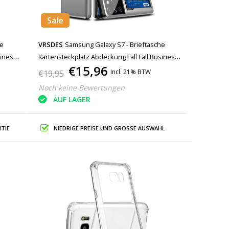
Sale
he
VRSDES
Samsung Galaxy S7 - Brieftasche
siness
Kartensteckplatz Abdeckung Fall Fall Business
€15,96
Silber
Incl. 21% BTW
€19,95
Noch keine Bewertungen
AUF LAGER
TIE
NIEDRIGE PREISE UND GROSSE AUSWAHL