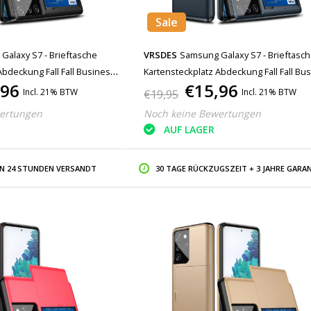
Sale
Galaxy S7 - Brieftasche
VRSDES
Samsung Galaxy S7 - Brieftasc
Abdeckung Fall Fall Business
Kartensteckplatz Abdeckung Fall Fall Bu
,96
€15,96
Blue
Incl. 21% BTW
Incl. 21% BTW
€19,95
ertungen
Noch keine Bewertungen
AUF LAGER
IN 24 STUNDEN VERSANDT
30 TAGE RÜCKZUGSZEIT + 3 JAHRE GARAN