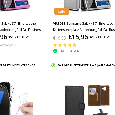
Sale
Galaxy S7 - Brieftasche
VRSDES
Samsung Galaxy S7 - Brieftasc
Abdeckung Fall Fall Business
Kartensteckplatz Abdeckung Fall Fall Bu
,96
€15,96
Weiß
Incl. 21% BTW
Incl. 21% BTW
€19,95
ertungen
AUF LAGER
IN 24 STUNDEN VERSANDT
30 TAGE RÜCKZUGSZEIT + 3 JAHRE GARAN