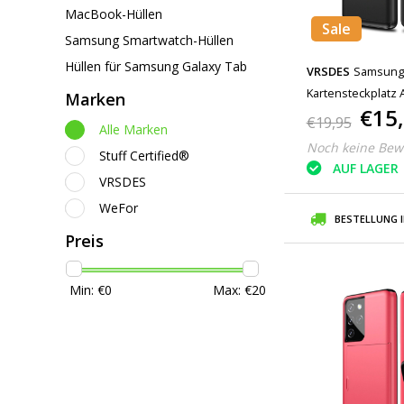
MacBook-Hüllen
Sale
Samsung Smartwatch-Hüllen
Hüllen für Samsung Galaxy Tab
VRSDES
Samsung 
Kartensteckplatz 
Marken
€15
Schwarz
€19,95
Alle Marken
Noch keine Bew
Stuff Certified®
AUF LAGER
VRSDES
WeFor
BESTELLUNG 
Preis
Min: €
0
Max: €
20