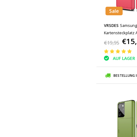
Sale
VRSDES
Samsung 
Kartensteckplatz 
€15
Red
€19,95
AUF LAGER
BESTELLUNG 