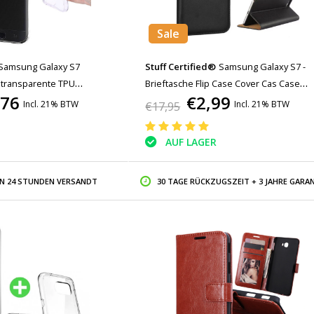
Sale
Samsung Galaxy S7
Stuff Certified®
Samsung Galaxy S7 -
 transparente TPU
Brieftasche Flip Case Cover Cas Case
,76
€2,99
 Displayschutzfolie
Brieftasche Schwarz
Incl. 21% BTW
Incl. 21% BTW
€17,95
AUF LAGER
IN 24 STUNDEN VERSANDT
30 TAGE RÜCKZUGSZEIT + 3 JAHRE GARAN