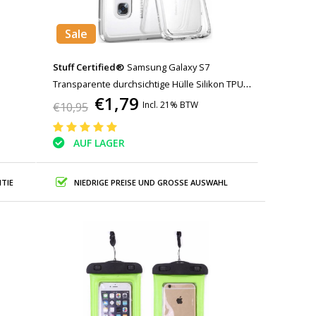
Sale
Stuff Certified®
Samsung Galaxy S7
Transparente durchsichtige Hülle Silikon TPU
€1,79
Hülle
Incl. 21% BTW
€10,95
AUF LAGER
TIE
NIEDRIGE PREISE UND GROSSE AUSWAHL