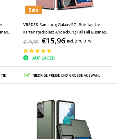
Sale
he
VRSDES
Samsung Galaxy S7 - Brieftasche
siness
Kartensteckplatz Abdeckung Fall Fall Business
€15,96
Pink
Incl. 21% BTW
€19,95
AUF LAGER
TIE
NIEDRIGE PREISE UND GROSSE AUSWAHL