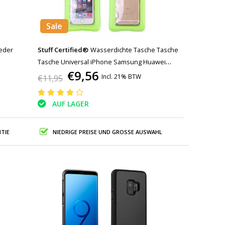
Sale
Leder
Stuff Certified®
Wasserdichte Tasche Tasche
Tasche Universal iPhone Samsung Huawei
€9,56
Green - Bis zu 5,8 "Airbag
Incl. 21% BTW
€11,95
AUF LAGER
TIE
NIEDRIGE PREISE UND GROSSE AUSWAHL