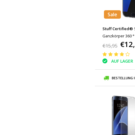
Sale
Stuff Certified®
Ganzkörper 360 °
€12
Silikonhülle + PET
€15,95
AUF LAGER
BESTELLUNG 