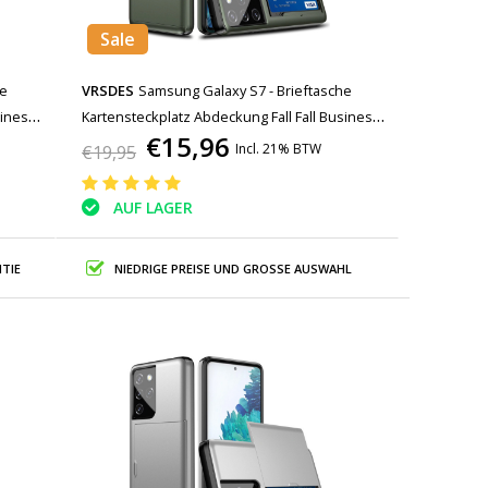
Sale
he
VRSDES
Samsung Galaxy S7 - Brieftasche
siness
Kartensteckplatz Abdeckung Fall Fall Business
€15,96
Dunkelgrün
Incl. 21% BTW
€19,95
AUF LAGER
TIE
NIEDRIGE PREISE UND GROSSE AUSWAHL