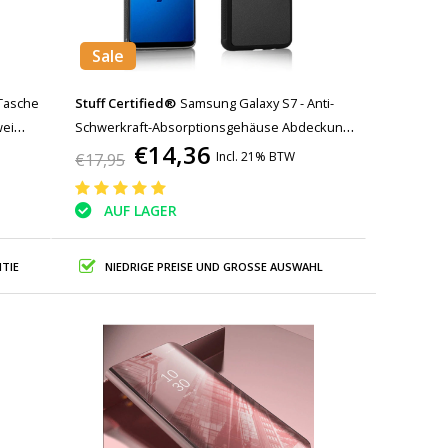
Sale
Tasche
Stuff Certified®
Samsung Galaxy S7 - Anti-
wei
Schwerkraft-Absorptionsgehäuse Abdeckung
€14,36
Cas Case Black
Incl. 21% BTW
€17,95
AUF LAGER
TIE
NIEDRIGE PREISE UND GROSSE AUSWAHL