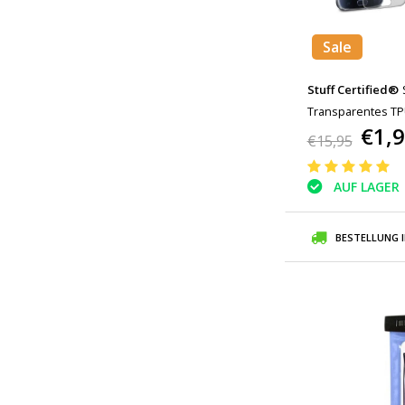
Sale
Stuff Certified®
Transparentes T
€1,
Displayschutzfoli
€15,95
AUF LAGER
BESTELLUNG 