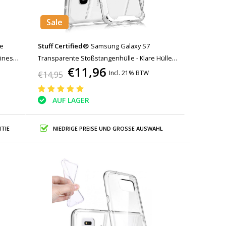
Sale
he
Stuff Certified®
Samsung Galaxy S7
siness
Transparente Stoßstangenhülle - Klare Hülle
€11,96
Silikon TPU Anti-Shock
Incl. 21% BTW
€14,95
AUF LAGER
TIE
NIEDRIGE PREISE UND GROSSE AUSWAHL