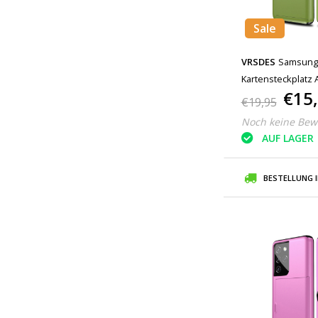
Sale
VRSDES
Samsung 
Kartensteckplatz 
€15
Green
€19,95
Noch keine Bew
AUF LAGER
BESTELLUNG 