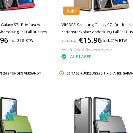
Sale
Galaxy S7 - Brieftasche
VRSDES
Samsung Galaxy S7 - Brieftasc
Abdeckung Fall Fall Business
Kartensteckplatz Abdeckung Fall Fall Bu
,96
€15,96
Gold
Incl. 21% BTW
Incl. 21% BTW
€19,95
Noch keine Bewertungen
AUF LAGER
IN 24 STUNDEN VERSANDT
30 TAGE RÜCKZUGSZEIT + 3 JAHRE GARAN