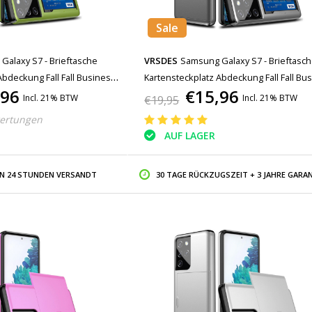
Sale
Galaxy S7 - Brieftasche
VRSDES
Samsung Galaxy S7 - Brieftasc
Abdeckung Fall Fall Business
Kartensteckplatz Abdeckung Fall Fall Bu
,96
€15,96
Grau
Incl. 21% BTW
Incl. 21% BTW
€19,95
ertungen
AUF LAGER
IN 24 STUNDEN VERSANDT
30 TAGE RÜCKZUGSZEIT + 3 JAHRE GARAN