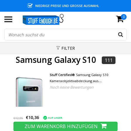
NIEDRIGE PREISE UND GROSSE AUSWAHL
0
FILTER
Samsung Galaxy S10
111
Stuff Certified®
Samsung Galaxy S10
Kameraobjektivabdeckung aus
Noch keine Bewertungen
gehärtetem Glas - stoßfester
Gehäuseschutz
€10,36
AUF LAGER
€12,95
ZUM WARENKORB HINZUFÜGEN