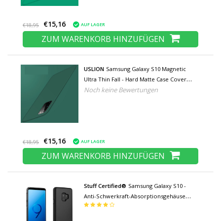
€15,16
AUF LAGER
€18,95
ZUM WARENKORB HINZUFÜGEN
USLION
Samsung Galaxy S10 Magnetic
Ultra Thin Fall - Hard Matte Case Cover
Noch keine Bewertungen
Dunkelgrün
€15,16
AUF LAGER
€18,95
ZUM WARENKORB HINZUFÜGEN
Stuff Certified®
Samsung Galaxy S10 -
Anti-Schwerkraft-Absorptionsgehäuse
Abdeckung Cas-Gehäuse Schwarz