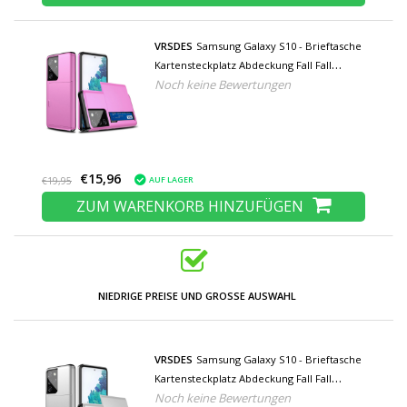
VRSDES
Samsung Galaxy S10 - Brieftasche
Kartensteckplatz Abdeckung Fall Fall
Noch keine Bewertungen
Business Lila
€15,96
AUF LAGER
€19,95
ZUM WARENKORB HINZUFÜGEN
NIEDRIGE PREISE UND GROSSE AUSWAHL
VRSDES
Samsung Galaxy S10 - Brieftasche
Kartensteckplatz Abdeckung Fall Fall
Noch keine Bewertungen
Business Weiß