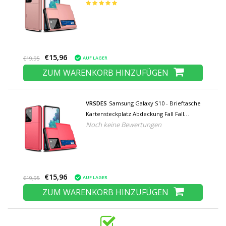
Business Pink
€15,96
AUF LAGER
€19,95
ZUM WARENKORB HINZUFÜGEN
VRSDES
Samsung Galaxy S10 - Brieftasche
Kartensteckplatz Abdeckung Fall Fall
Noch keine Bewertungen
Business Red
€15,96
AUF LAGER
€19,95
ZUM WARENKORB HINZUFÜGEN