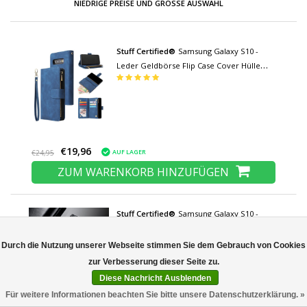
NIEDRIGE PREISE UND GROSSE AUSWAHL
Stuff Certified®
Samsung Galaxy S10 -
Leder Geldbörse Flip Case Cover Hülle
Brieftasche Blau
€19,96
AUF LAGER
€24,95
ZUM WARENKORB HINZUFÜGEN
Stuff Certified®
Samsung Galaxy S10 -
Leder Geldbörse Flip Case Cover Hülle
Noch keine Bewertungen
Brieftasche Schwarz
Durch die Nutzung unserer Webseite stimmen Sie dem Gebrauch von Cookies
Diese Nachricht Ausblenden
Für weitere Informationen beachten Sie bitte unsere Datenschutzerklärung. »