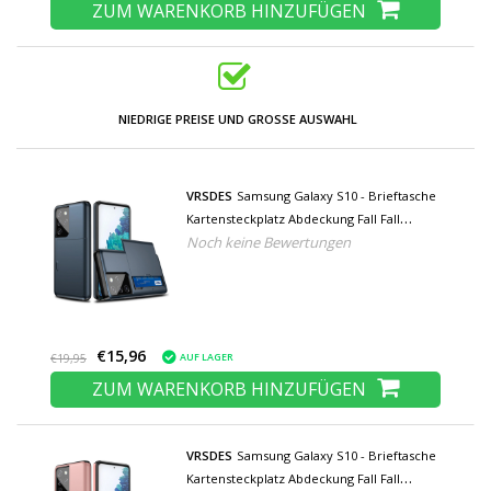
ZUM WARENKORB HINZUFÜGEN
NIEDRIGE PREISE UND GROSSE AUSWAHL
VRSDES
Samsung Galaxy S10 - Brieftasche
Kartensteckplatz Abdeckung Fall Fall
Noch keine Bewertungen
Business Blue
€15,96
AUF LAGER
€19,95
ZUM WARENKORB HINZUFÜGEN
VRSDES
Samsung Galaxy S10 - Brieftasche
Kartensteckplatz Abdeckung Fall Fall