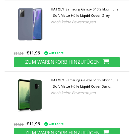
HATOLY
Samsung Galaxy S10 Silikonhülle
- Soft Matte Hülle Liquid Cover Grey
Noch keine Bewertungen
€11,96
AUF LAGER
€14,95
ZUM WARENKORB HINZUFÜGEN
HATOLY
Samsung Galaxy S10 Silikonhülle
- Soft Matte Hülle Liquid Cover Dark
Noch keine Bewertungen
Green
€11,96
AUF LAGER
€14,95
ZUM WARENKORB HINZUFÜGEN