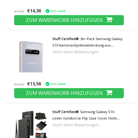
€14,36
AUF LAGER
€17,95
ZUM WARENKORB HINZUFÜGEN
Stuff Certified®
3er-Pack Samsung Galaxy
S10 Kameraobjektivabdeckung aus
Noch keine Bewertungen
gehärtetem Glas - stoßfester
Gehäuseschutz
€13,56
AUF LAGER
€16,95
ZUM WARENKORB HINZUFÜGEN
Stuff Certified®
Samsung Galaxy S10 -
Leder Geldbörse Flip Case Cover Hülle
Noch keine Bewertungen
Brieftasche Schwarz