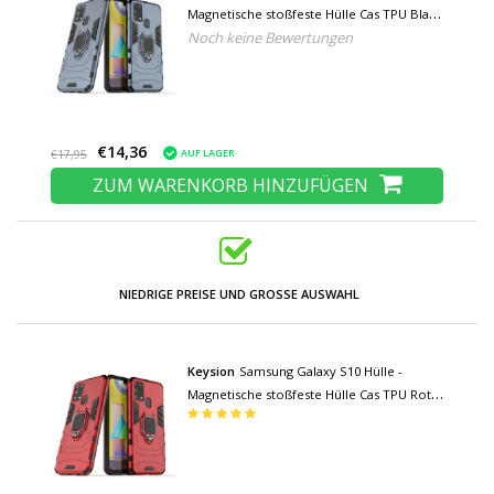
Magnetische stoßfeste Hülle Cas TPU Blau
Noch keine Bewertungen
+ Ständer
€14,36
AUF LAGER
€17,95
ZUM WARENKORB HINZUFÜGEN
NIEDRIGE PREISE UND GROSSE AUSWAHL
Keysion
Samsung Galaxy S10 Hülle -
Magnetische stoßfeste Hülle Cas TPU Rot +
Ständer