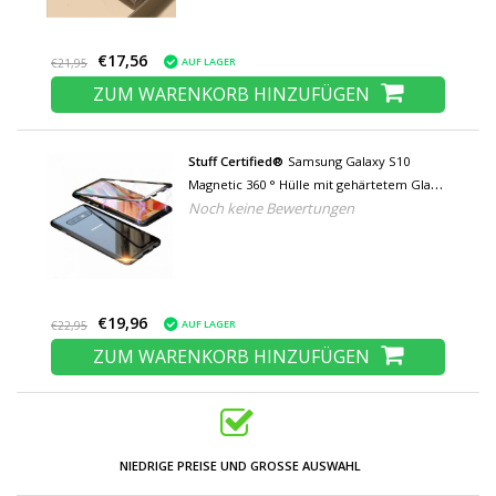
€17,56
AUF LAGER
€21,95
ZUM WARENKORB HINZUFÜGEN
Stuff Certified®
Samsung Galaxy S10
Magnetic 360 ° Hülle mit gehärtetem Glas -
Noch keine Bewertungen
Ganzkörperhülle + schwarze
Displayschutzfolie
€19,96
AUF LAGER
€22,95
ZUM WARENKORB HINZUFÜGEN
NIEDRIGE PREISE UND GROSSE AUSWAHL