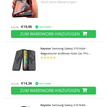
Noch keine Bewertungen
Ganzkörperhülle + Displayschutz Rot
€19,96
AUF LAGER
€22,95
ZUM WARENKORB HINZUFÜGEN
Keysion
Samsung Galaxy S10 Hülle -
Magnetische stoßfeste Hülle Cas TPU
Schwarz + Ständer
€14,36
AUF LAGER
€17,95
ZUM WARENKORB HINZUFÜGEN
Keysion
Samsung Galaxy S10 Hülle -