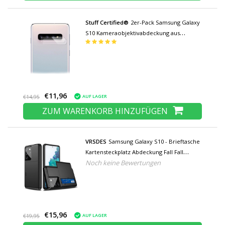
Stuff Certified®
2er-Pack Samsung Galaxy
S10 Kameraobjektivabdeckung aus
gehärtetem Glas - Stoßfester
Gehäuseschutz
€11,96
AUF LAGER
€14,95
ZUM WARENKORB HINZUFÜGEN
VRSDES
Samsung Galaxy S10 - Brieftasche
Kartensteckplatz Abdeckung Fall Fall
Noch keine Bewertungen
Business Schwarz
€15,96
AUF LAGER
€19,95