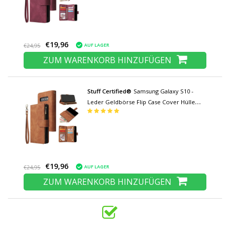
€19,96
AUF LAGER
€24,95
ZUM WARENKORB HINZUFÜGEN
Stuff Certified®
Samsung Galaxy S10 -
Leder Geldbörse Flip Case Cover Hülle
Brieftasche Braun
€19,96
AUF LAGER
€24,95
ZUM WARENKORB HINZUFÜGEN