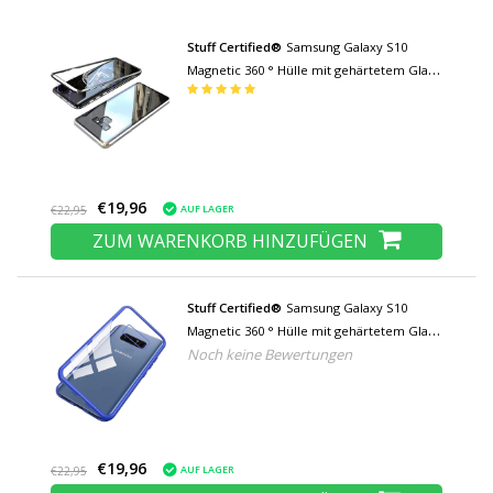
Stuff Certified®
Samsung Galaxy S10
Magnetic 360 ° Hülle mit gehärtetem Glas -
Ganzkörperhülle + Displayschutzfolie
Silber
€19,96
AUF LAGER
€22,95
ZUM WARENKORB HINZUFÜGEN
Stuff Certified®
Samsung Galaxy S10
Magnetic 360 ° Hülle mit gehärtetem Glas -
Noch keine Bewertungen
Ganzkörperhülle + Displayschutz Blau
€19,96
AUF LAGER
€22,95