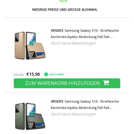
NIEDRIGE PREISE UND GROSSE AUSWAHL
VRSDES
Samsung Galaxy S10 - Brieftasche
Kartensteckplatz Abdeckung Fall Fall
Noch keine Bewertungen
Business Gold
€15,96
AUF LAGER
€19,95
ZUM WARENKORB HINZUFÜGEN
VRSDES
Samsung Galaxy S10 - Brieftasche
Kartensteckplatz Abdeckung Fall Fall
Noch keine Bewertungen
Business Dunkelgrün