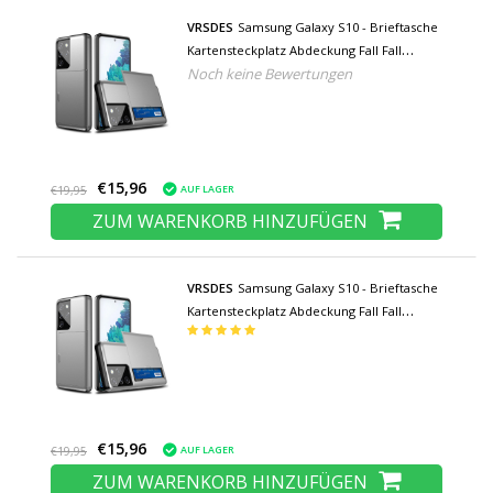
VRSDES
Samsung Galaxy S10 - Brieftasche
Kartensteckplatz Abdeckung Fall Fall
Noch keine Bewertungen
Business Grau
€15,96
AUF LAGER
€19,95
ZUM WARENKORB HINZUFÜGEN
VRSDES
Samsung Galaxy S10 - Brieftasche
Kartensteckplatz Abdeckung Fall Fall
Business Silber
€15,96
AUF LAGER
€19,95
ZUM WARENKORB HINZUFÜGEN