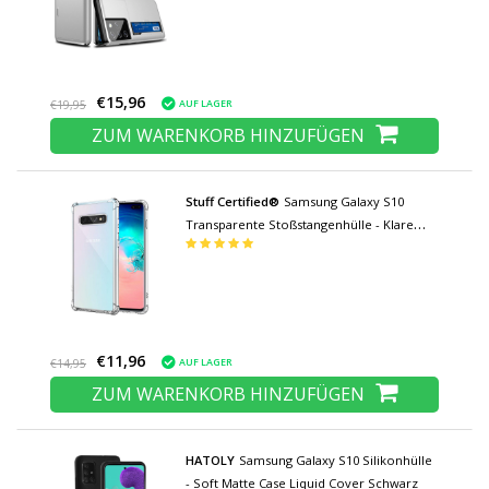
€15,96
AUF LAGER
€19,95
ZUM WARENKORB HINZUFÜGEN
Stuff Certified®
Samsung Galaxy S10
Transparente Stoßstangenhülle - Klare
Hülle Silikon TPU Anti-Shock
€11,96
AUF LAGER
€14,95
ZUM WARENKORB HINZUFÜGEN
HATOLY
Samsung Galaxy S10 Silikonhülle
- Soft Matte Case Liquid Cover Schwarz