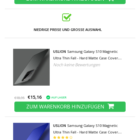
NIEDRIGE PREISE UND GROSSE AUSWAHL
USLION
Samsung Galaxy S10 Magnetic
Ultra Thin Fall - Hard Matte Case Cover
Noch keine Bewertungen
Schwarz
€15,16
AUF LAGER
€18,95
ZUM WARENKORB HINZUFÜGEN
USLION
Samsung Galaxy S10 Magnetic
Ultra Thin Fall - Hard Matte Case Cover
Blau