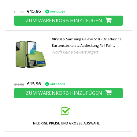
€15,96
AUF LAGER
€19,95
ZUM WARENKORB HINZUFÜGEN
VRSDES
Samsung Galaxy S10 - Brieftasche
Kartensteckplatz Abdeckung Fall Fall
Noch keine Bewertungen
Business Green
€15,96
AUF LAGER
€19,95
ZUM WARENKORB HINZUFÜGEN
NIEDRIGE PREISE UND GROSSE AUSWAHL