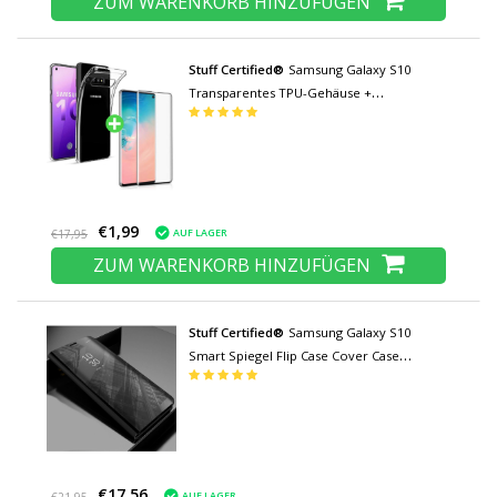
ZUM WARENKORB HINZUFÜGEN
Stuff Certified®
Samsung Galaxy S10
Transparentes TPU-Gehäuse +
Displayschutzfolie aus gehärtetem Glas
€1,99
AUF LAGER
€17,95
ZUM WARENKORB HINZUFÜGEN
Stuff Certified®
Samsung Galaxy S10
Smart Spiegel Flip Case Cover Case
Schwarz
€17,56
AUF LAGER