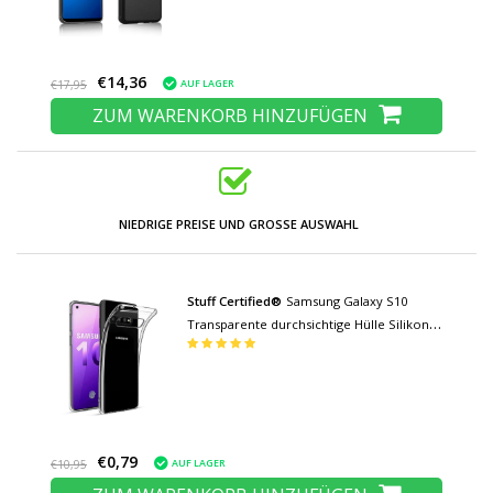
€14,36
AUF LAGER
€17,95
ZUM WARENKORB HINZUFÜGEN
NIEDRIGE PREISE UND GROSSE AUSWAHL
Stuff Certified®
Samsung Galaxy S10
Transparente durchsichtige Hülle Silikon
TPU Hülle
€0,79
AUF LAGER
€10,95