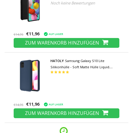
Noch keine Bewertungen
Schwarz
€11,96
AUF LAGER
€14,95
ZUM WARENKORB HINZUFÜGEN
HATOLY
Samsung Galaxy S10 Lite
Silikonhülle - Soft Matte Hülle Liquid
Cover Blue
€11,96
AUF LAGER
€14,95
ZUM WARENKORB HINZUFÜGEN