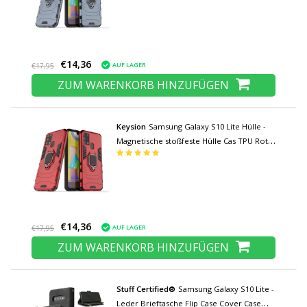
€14,36
AUF LAGER
€17,95
ZUM WARENKORB HINZUFÜGEN
Keysion
Samsung Galaxy S10 Lite Hülle -
Magnetische stoßfeste Hülle Cas TPU Rot +
Ständer
€14,36
AUF LAGER
€17,95
ZUM WARENKORB HINZUFÜGEN
Stuff Certified®
Samsung Galaxy S10 Lite -
Leder Brieftasche Flip Case Cover Case