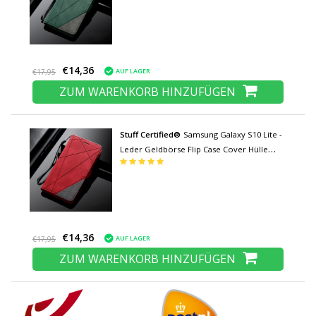
€14,36
AUF LAGER
€17,95
ZUM WARENKORB HINZUFÜGEN
Stuff Certified®
Samsung Galaxy S10 Lite -
Leder Geldbörse Flip Case Cover Hülle
Brieftasche Rot
€14,36
AUF LAGER
€17,95
ZUM WARENKORB HINZUFÜGEN