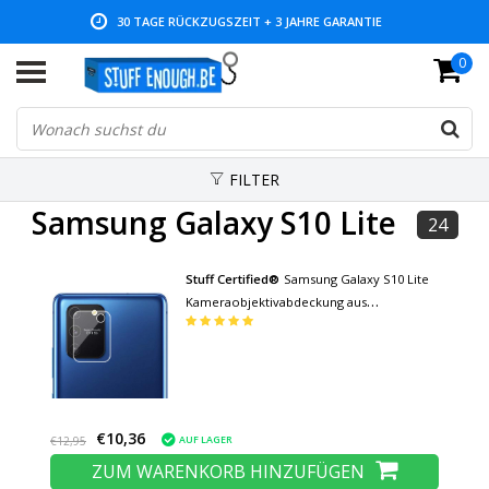
30 TAGE RÜCKZUGSZEIT + 3 JAHRE GARANTIE
0
NIEDRIGE PREISE UND GROSSE AUSWAHL
FILTER
Samsung Galaxy S10 Lite
24
Stuff Certified®
Samsung Galaxy S10 Lite
Kameraobjektivabdeckung aus
gehärtetem Glas - stoßfester
Gehäuseschutz
€10,36
AUF LAGER
€12,95
ZUM WARENKORB HINZUFÜGEN