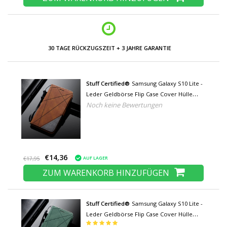
Stuff Certified®
Samsung Galaxy S10 Lite -
Leder Geldbörse Flip Case Cover Hülle
Noch keine Bewertungen
Brieftasche Braun
€14,36
AUF LAGER
€17,95
ZUM WARENKORB HINZUFÜGEN
Stuff Certified®
Samsung Galaxy S10 Lite -
Leder Geldbörse Flip Case Cover Hülle
Brieftasche Grün