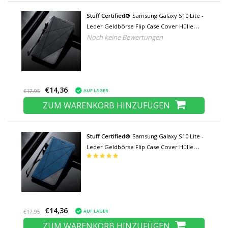
Stuff Certified®
Samsung Galaxy S10 Lite -
Leder Geldbörse Flip Case Cover Hülle
Noch keine Bewertungen
Brieftasche Schwarz
€14,36
AUF LAGER
€17,95
ZUM WARENKORB HINZUFÜGEN
Stuff Certified®
Samsung Galaxy S10 Lite -
Leder Geldbörse Flip Case Cover Hülle
Brieftasche Blau
€14,36
AUF LAGER
€17,95
ZUM WARENKORB HINZUFÜGEN