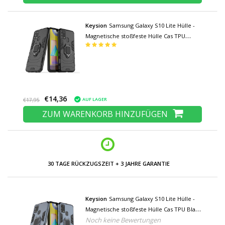
Keysion
Samsung Galaxy S10 Lite Hülle -
Magnetische stoßfeste Hülle Cas TPU
Schwarz + Ständer
€14,36
AUF LAGER
€17,95
ZUM WARENKORB HINZUFÜGEN
Keysion
Samsung Galaxy S10 Lite Hülle -
Magnetische stoßfeste Hülle Cas TPU Blau
Noch keine Bewertungen
+ Ständer