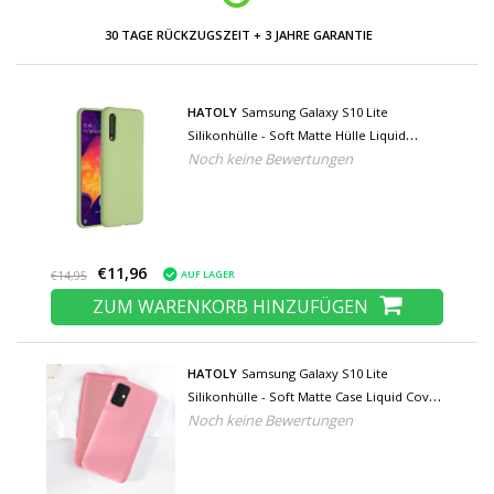
HATOLY
Samsung Galaxy S10 Lite
Silikonhülle - Soft Matte Hülle Liquid
Noch keine Bewertungen
Cover Green
€11,96
AUF LAGER
€14,95
ZUM WARENKORB HINZUFÜGEN
HATOLY
Samsung Galaxy S10 Lite
Silikonhülle - Soft Matte Case Liquid Cover
Noch keine Bewertungen
Pink