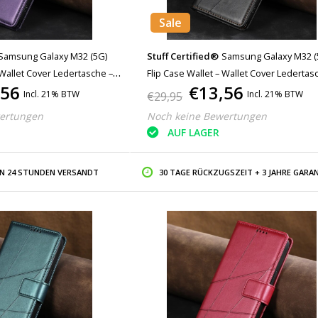
Sale
Samsung Galaxy M32 (5G)
Stuff Certified®
Samsung Galaxy M32 (
 Wallet Cover Ledertasche –
Flip Case Wallet – Wallet Cover Ledertas
,56
€13,56
Schwarz
Incl. 21% BTW
Incl. 21% BTW
€29,95
ertungen
Noch keine Bewertungen
AUF LAGER
IN 24 STUNDEN VERSANDT
30 TAGE RÜCKZUGSZEIT + 3 JAHRE GARAN