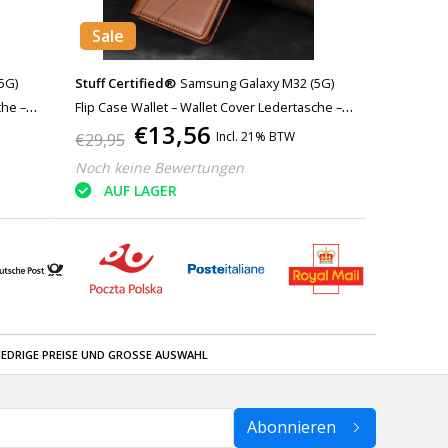
Sale
5G)
Stuff Certified®
Samsung Galaxy M32 (5G)
che –
Flip Case Wallet – Wallet Cover Ledertasche –
€13,56
Braun
Incl. 21% BTW
€29,95
Noch keine Bewertungen
AUF LAGER
IEDRIGE PREISE UND GROSSE AUSWAHL
Abonnieren