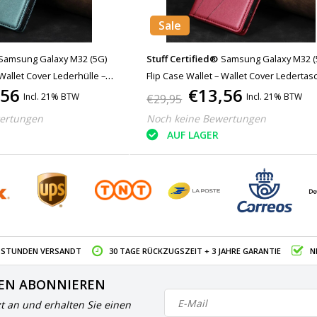
Sale
Samsung Galaxy M32 (5G)
Stuff Certified®
Samsung Galaxy M32 (
 Wallet Cover Lederhülle –
Flip Case Wallet – Wallet Cover Ledertas
,56
€13,56
Rot
Incl. 21% BTW
Incl. 21% BTW
€29,95
ertungen
Noch keine Bewertungen
AUF LAGER
4 STUNDEN VERSANDT
30 TAGE RÜCKZUGSZEIT + 3 JAHRE GARANTIE
N
EN ABONNIEREN
zt an und erhalten Sie einen