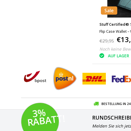
Sale
Stuff Certified®
Flip Case Wallet –
€13
Grün
€29,95
Noch keine Bew
AUF LAGER
BESTELLUNG IN 2
3
%
R
A
B
A
T
T!
RUNDSCHREIB
Melden Sie sich jet