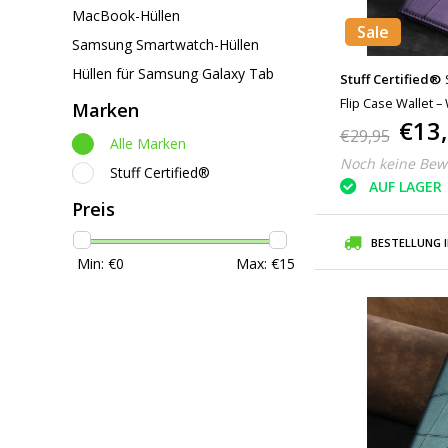
MacBook-Hüllen
Sale
Samsung Smartwatch-Hüllen
Hüllen für Samsung Galaxy Tab
Stuff Certified®
Flip Case Wallet –
Marken
€13
Lila
€29,95
Alle Marken
Noch keine Bew
Stuff Certified®
AUF LAGER
Preis
BESTELLUNG 
Min: €
0
Max: €
15