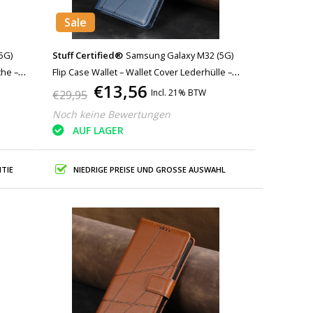
Sale
5G)
Stuff Certified®
Samsung Galaxy M32 (5G)
che –
Flip Case Wallet – Wallet Cover Lederhülle –
€13,56
Blau
Incl. 21% BTW
€29,95
Noch keine Bewertungen
AUF LAGER
TIE
NIEDRIGE PREISE UND GROSSE AUSWAHL