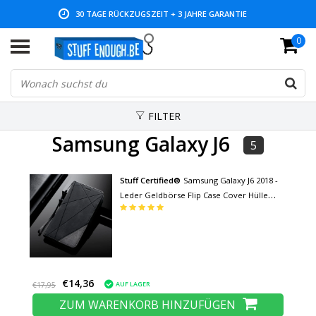
30 TAGE RÜCKZUGSZEIT + 3 JAHRE GARANTIE
0
NIEDRIGE PREISE UND GROSSE AUSWAHL
FILTER
Samsung Galaxy J6
5
Stuff Certified®
Samsung Galaxy J6 2018 -
Leder Geldbörse Flip Case Cover Hülle
Brieftasche Schwarz
€14,36
AUF LAGER
€17,95
ZUM WARENKORB HINZUFÜGEN