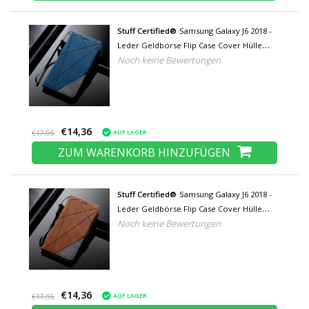
Stuff Certified®
Samsung Galaxy J6 2018 -
Leder Geldbörse Flip Case Cover Hülle
Noch keine Bewertungen
Brieftasche Blau
€14,36
AUF LAGER
€17,95
ZUM WARENKORB HINZUFÜGEN
Stuff Certified®
Samsung Galaxy J6 2018 -
Leder Geldbörse Flip Case Cover Hülle
Noch keine Bewertungen
Brieftasche Braun
€14,36
AUF LAGER
€17,95