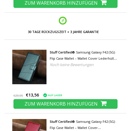
ZUM WARENKORB HINZUFÜGEN
30 TAGE RÜCKZUGSZEIT + 3 JAHRE GARANTIE
Stuff Certified®
Samsung Galaxy F42 (5G)
Flip Case Wallet – Wallet Cover Lederhülle
Noch keine Bewertungen
– Grün
€13,56
AUF LAGER
€29,95
ZUM WARENKORB HINZUFÜGEN
Stuff Certified®
Samsung Galaxy F42 (5G)
Flip Case Wallet – Wallet Cover