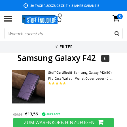
30 TAGE RÜCKZUGSZEIT + 3 JAHRE GARANTIE
0
NIEDRIGE PREISE UND GROSSE AUSWAHL
FILTER
Samsung Galaxy F42
6
Stuff Certified®
Samsung Galaxy F42 (5G)
Flip Case Wallet – Wallet Cover Lederhülle
– Lila
€13,56
AUF LAGER
€29,95
ZUM WARENKORB HINZUFÜGEN