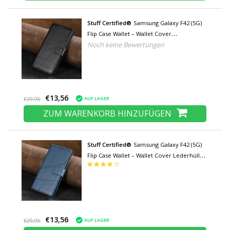
Stuff Certified®
Samsung Galaxy F42 (5G)
Flip Case Wallet – Wallet Cover
Noch keine Bewertungen
Ledertasche – Schwarz
€13,56
AUF LAGER
€29,95
ZUM WARENKORB HINZUFÜGEN
Stuff Certified®
Samsung Galaxy F42 (5G)
Flip Case Wallet – Wallet Cover Lederhülle
– Blau
€13,56
AUF LAGER
€29,95