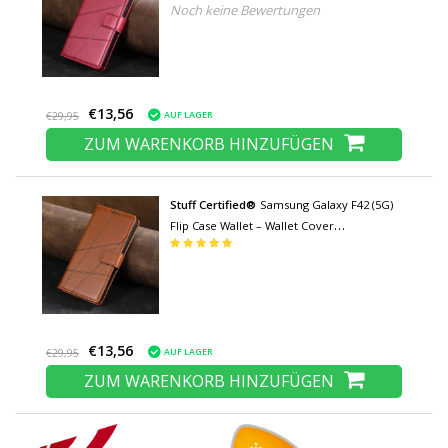
Noch keine Bewertungen
Ledertasche – Rot
€13,56
AUF LAGER
€29,95
ZUM WARENKORB HINZUFÜGEN
Stuff Certified®
Samsung Galaxy F42 (5G)
Flip Case Wallet – Wallet Cover
Ledertasche – Braun
€13,56
AUF LAGER
€29,95
ZUM WARENKORB HINZUFÜGEN