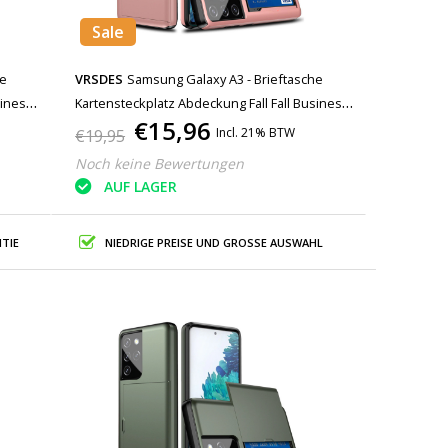
Sale
he
VRSDES
Samsung Galaxy A3 - Brieftasche
siness
Kartensteckplatz Abdeckung Fall Fall Business
€15,96
Pink
Incl. 21% BTW
€19,95
Noch keine Bewertungen
AUF LAGER
TIE
NIEDRIGE PREISE UND GROSSE AUSWAHL