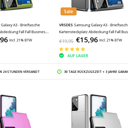
Sale
Galaxy A3 - Brieftasche
VRSDES
Samsung Galaxy A3 - Brieftasc
Abdeckung Fall Fall Business
Kartensteckplatz Abdeckung Fall Fall Bu
,96
€15,96
Grau
Incl. 21% BTW
Incl. 21% BTW
€19,95
AUF LAGER
IN 24 STUNDEN VERSANDT
30 TAGE RÜCKZUGSZEIT + 3 JAHRE GARAN