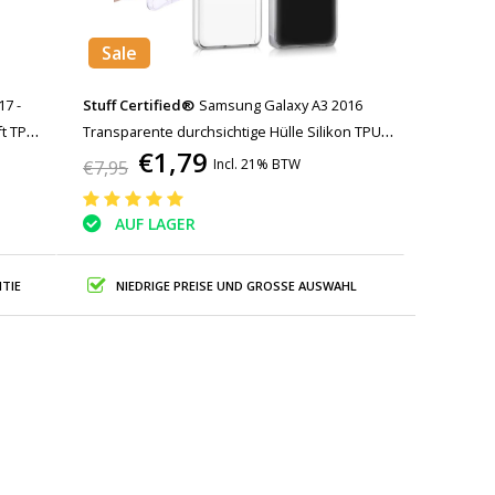
Sale
7 -
Stuff Certified®
Samsung Galaxy A3 2016
t TPU
Transparente durchsichtige Hülle Silikon TPU
€1,79
Hülle
Incl. 21% BTW
€7,95
AUF LAGER
TIE
NIEDRIGE PREISE UND GROSSE AUSWAHL