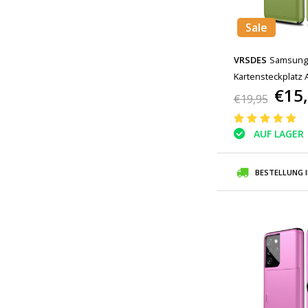
Sale
VRSDES
Samsung 
Kartensteckplatz 
€15
Green
€19,95
AUF LAGER
BESTELLUNG 