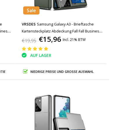
Sale
he
VRSDES
Samsung Galaxy A3 - Brieftasche
siness
Kartensteckplatz Abdeckung Fall Fall Business
€15,96
Dunkelgrün
Incl. 21% BTW
€19,95
AUF LAGER
TIE
NIEDRIGE PREISE UND GROSSE AUSWAHL