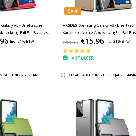
Sale
Galaxy A3 - Brieftasche
VRSDES
Samsung Galaxy A3 - Brieftasc
Abdeckung Fall Fall Business
Kartensteckplatz Abdeckung Fall Fall Bu
,96
€15,96
Gold
Incl. 21% BTW
Incl. 21% BTW
€19,95
AUF LAGER
IN 24 STUNDEN VERSANDT
30 TAGE RÜCKZUGSZEIT + 3 JAHRE GARAN