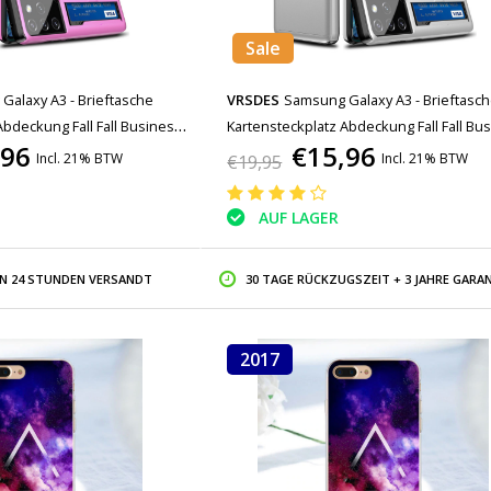
Sale
Galaxy A3 - Brieftasche
VRSDES
Samsung Galaxy A3 - Brieftasc
Abdeckung Fall Fall Business
Kartensteckplatz Abdeckung Fall Fall Bu
,96
€15,96
Weiß
Incl. 21% BTW
Incl. 21% BTW
€19,95
AUF LAGER
IN 24 STUNDEN VERSANDT
30 TAGE RÜCKZUGSZEIT + 3 JAHRE GARAN
2017