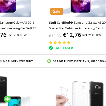
Sale
Samsung Galaxy A3 2016 -
Stuff Certified®
Samsung Galaxy A3 201
seabdeckung Cas Soft TPU-
Space Star Gehäuse Abdeckung Cas Sof
,76
€12,76
Gehäuse
Incl. 21% BTW
Incl. 21% BTW
€15,95
AUF LAGER
IN 24 STUNDEN VERSANDT
30 TAGE RÜCKZUGSZEIT + 3 JAHRE GARAN