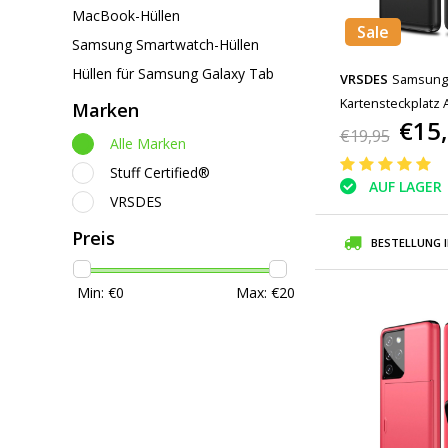
MacBook-Hüllen
Sale
Samsung Smartwatch-Hüllen
Hüllen für Samsung Galaxy Tab
VRSDES
Samsung 
Kartensteckplatz 
Marken
€15
Schwarz
€19,95
Alle Marken
Stuff Certified®
AUF LAGER
VRSDES
Preis
BESTELLUNG 
Min: €
0
Max: €
20