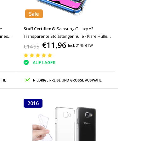
Sale
he
Stuff Certified®
Samsung Galaxy A3
siness
Transparente Stoßstangenhülle - Klare Hülle
€11,96
Silikon TPU Anti-Shock
Incl. 21% BTW
€14,95
AUF LAGER
TIE
NIEDRIGE PREISE UND GROSSE AUSWAHL
2016