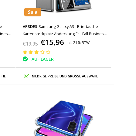
Sale
he
VRSDES
Samsung Galaxy A3 - Brieftasche
siness
Kartensteckplatz Abdeckung Fall Fall Business
€15,96
Silber
Incl. 21% BTW
€19,95
AUF LAGER
TIE
NIEDRIGE PREISE UND GROSSE AUSWAHL