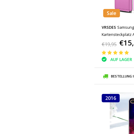
Sale
VRSDES
Samsung 
Kartensteckplatz 
€15
Lila
€19,95
AUF LAGER
BESTELLUNG 
2016