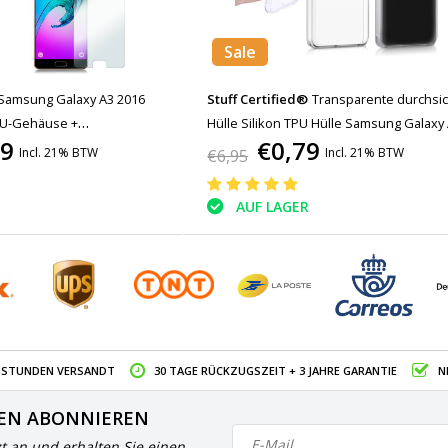
Sale
Samsung Galaxy A3 2016
Stuff Certified®
Transparente durchsic
PU-Gehäuse +
Hülle Silikon TPU Hülle Samsung Galaxy
99
€0,79
e aus gehärtetem Glas
2015
Incl. 21% BTW
Incl. 21% BTW
€6,95
AUF LAGER
4 STUNDEN VERSANDT
30 TAGE RÜCKZUGSZEIT + 3 JAHRE GARANTIE
N
EN ABONNIEREN
zt an und erhalten Sie einen