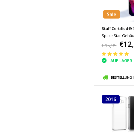
Sale
Stuff Certified®
Space Star-Gehäu
€12
Hülle
€15,95
AUF LAGER
BESTELLUNG 
2016