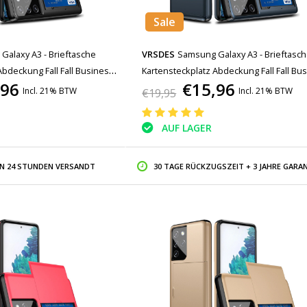
Sale
Galaxy A3 - Brieftasche
VRSDES
Samsung Galaxy A3 - Brieftasc
Abdeckung Fall Fall Business
Kartensteckplatz Abdeckung Fall Fall Bu
,96
€15,96
Blue
Incl. 21% BTW
Incl. 21% BTW
€19,95
AUF LAGER
IN 24 STUNDEN VERSANDT
30 TAGE RÜCKZUGSZEIT + 3 JAHRE GARAN