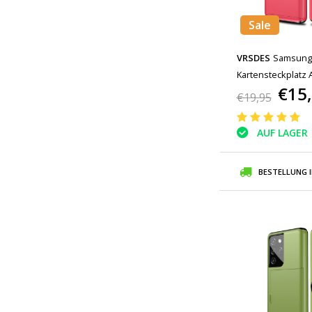
Sale
VRSDES
Samsung 
Kartensteckplatz 
€15
Red
€19,95
AUF LAGER
BESTELLUNG 