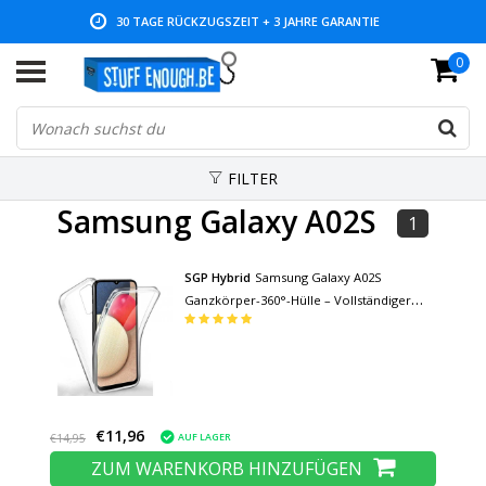
30 TAGE RÜCKZUGSZEIT + 3 JAHRE GARANTIE
0
NIEDRIGE PREISE UND GROSSE AUSWAHL
FILTER
Samsung Galaxy A02S
1
SGP Hybrid
Samsung Galaxy A02S
Ganzkörper-360°-Hülle – Vollständiger
Schutz durchsichtige TPU-Silikonhülle +
PET-Displayschutzfolie
€11,96
AUF LAGER
€14,95
ZUM WARENKORB HINZUFÜGEN