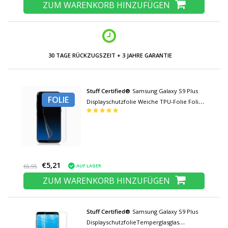
ZUM WARENKORB HINZUFÜGEN
30 TAGE RÜCKZUGSZEIT + 3 JAHRE GARANTIE
Stuff Certified®
Samsung Galaxy S9 Plus
FOLIE
Displayschutzfolie Weiche TPU-Folie Folie
PET-Folie
€5,21
AUF LAGER
€6,95
ZUM WARENKORB HINZUFÜGEN
Stuff Certified®
Samsung Galaxy S9 Plus
DisplayschutzfolieTemperglasglas