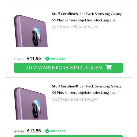
Stuff Certified®
2er-Pack Samsung Galaxy
S9 Plus Kameraobjektivabdeckung aus
Noch keine Bewertungen
gehärtetem Glas - Stoßfester
Gehäuseschutz
€11,96
AUF LAGER
€14,95
ZUM WARENKORB HINZUFÜGEN
Stuff Certified®
3er-Pack Samsung Galaxy
S9 Plus Kameraobjektivabdeckung aus
Noch keine Bewertungen
gehärtetem Glas - stoßfester
Gehäuseschutz
€13,56
AUF LAGER
€16,95