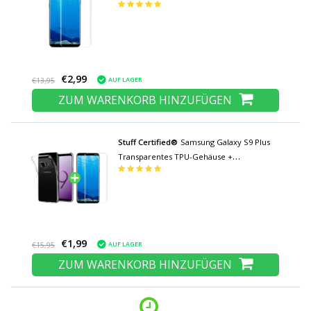
gehärtete Glasgläser
€2,99
AUF LAGER
€13,95
ZUM WARENKORB HINZUFÜGEN
Stuff Certified®
Samsung Galaxy S9 Plus
Transparentes TPU-Gehäuse +
Displayschutzfolie aus gehärtetem Glas
€1,99
AUF LAGER
€15,95
ZUM WARENKORB HINZUFÜGEN