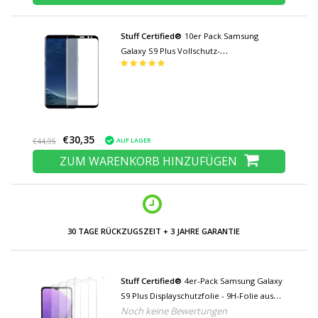
Stuff Certified®
10er Pack Samsung
Galaxy S9 Plus Vollschutz-
Displayschutzfolie 9D Hartglasfolie Hartglas
€30,35
AUF LAGER
€44,95
ZUM WARENKORB HINZUFÜGEN
30 TAGE RÜCKZUGSZEIT + 3 JAHRE GARANTIE
Stuff Certified®
4er-Pack Samsung Galaxy
S9 Plus Displayschutzfolie - 9H-Folie aus
Noch keine Bewertungen
gehärtetem Glas