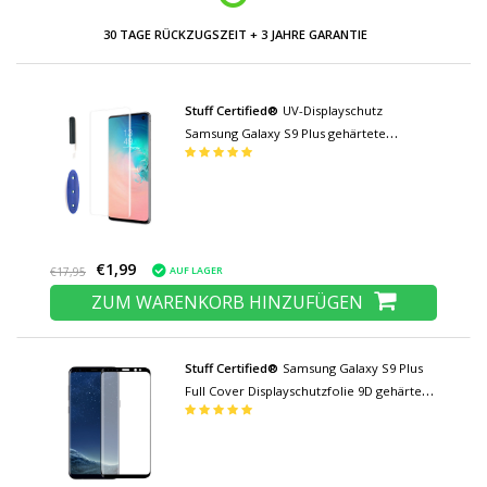
30 TAGE RÜCKZUGSZEIT + 3 JAHRE GARANTIE
Stuff Certified®
UV-Displayschutz
Samsung Galaxy S9 Plus gehärtete
Glasfolie gehärtete Glasbrille
€1,99
AUF LAGER
€17,95
ZUM WARENKORB HINZUFÜGEN
Stuff Certified®
Samsung Galaxy S9 Plus
Full Cover Displayschutzfolie 9D gehärtete
Glasfolie gehärtete Glasbrille