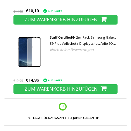
€10,10
AUF LAGER
€14,95
ZUM WARENKORB HINZUFÜGEN
Stuff Certified®
2er-Pack Samsung Galaxy
S9 Plus Vollschutz-Displayschutzfolie 9D
Noch keine Bewertungen
Hartglasfolie Hartglas
€14,96
AUF LAGER
€19,95
ZUM WARENKORB HINZUFÜGEN
30 TAGE RÜCKZUGSZEIT + 3 JAHRE GARANTIE