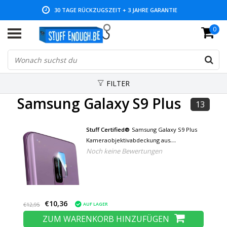
30 TAGE RÜCKZUGSZEIT + 3 JAHRE GARANTIE
0
NIEDRIGE PREISE UND GROSSE AUSWAHL
FILTER
Samsung Galaxy S9 Plus
13
Stuff Certified®
Samsung Galaxy S9 Plus
Kameraobjektivabdeckung aus
Noch keine Bewertungen
gehärtetem Glas - stoßfester
Gehäuseschutz
€10,36
AUF LAGER
€12,95
ZUM WARENKORB HINZUFÜGEN