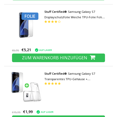
Stuff Certified®
Samsung Galaxy S7
FOLIE
Displayschutzfolie Weiche TPU-Folie Folie
PET-Folie
€5,21
AUF LAGER
€6,95
ZUM WARENKORB HINZUFÜGEN
Stuff Certified®
Samsung Galaxy S7
Transparentes TPU-Gehäuse +
Displayschutzfolie aus gehärtetem Glas
€1,99
AUF LAGER
€15,95