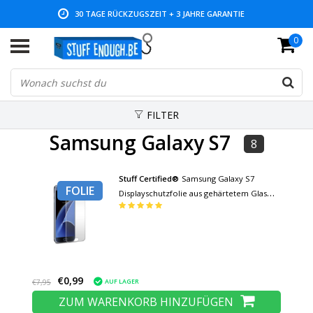
30 TAGE RÜCKZUGSZEIT + 3 JAHRE GARANTIE
0
NIEDRIGE PREISE UND GROSSE AUSWAHL
FILTER
Samsung Galaxy S7
8
Stuff Certified®
Samsung Galaxy S7
FOLIE
Displayschutzfolie aus gehärtetem Glas
Folie aus gehärtetem Glas
€0,99
AUF LAGER
€7,95
ZUM WARENKORB HINZUFÜGEN