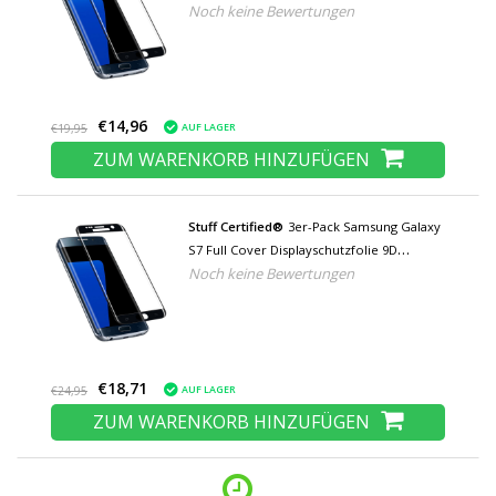
Noch keine Bewertungen
Hartglasfolie Hartglas
€14,96
AUF LAGER
€19,95
ZUM WARENKORB HINZUFÜGEN
Stuff Certified®
3er-Pack Samsung Galaxy
S7 Full Cover Displayschutzfolie 9D
Noch keine Bewertungen
Hartglasfolie Hartglas
€18,71
AUF LAGER
€24,95
ZUM WARENKORB HINZUFÜGEN