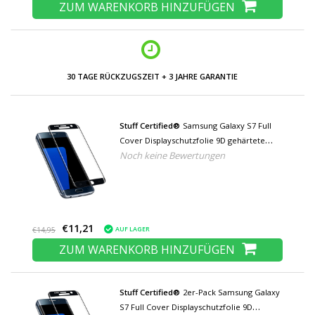
ZUM WARENKORB HINZUFÜGEN
30 TAGE RÜCKZUGSZEIT + 3 JAHRE GARANTIE
Stuff Certified®
Samsung Galaxy S7 Full
Cover Displayschutzfolie 9D gehärtete
Noch keine Bewertungen
Glasfolie gehärtete Glasbrille
€11,21
AUF LAGER
€14,95
ZUM WARENKORB HINZUFÜGEN
Stuff Certified®
2er-Pack Samsung Galaxy
S7 Full Cover Displayschutzfolie 9D