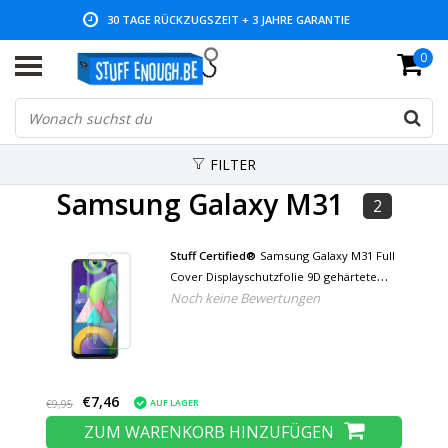
30 TAGE RÜCKZUGSZEIT + 3 JAHRE GARANTIE
0
NIEDRIGE PREISE UND GROSSE AUSWAHL
FILTER
Samsung Galaxy M31
2
Stuff Certified®
Samsung Galaxy M31 Full
Cover Displayschutzfolie 9D gehärtete
Noch keine Bewertungen
Glasfolie gehärtete Glasbrille
€7,46
AUF LAGER
€9,95
ZUM WARENKORB HINZUFÜGEN