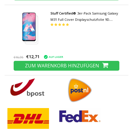
Stuff Certified®
3er-Pack Samsung Galaxy
M31 Full Cover Displayschutzfolie 9D
Panzerglasfolie Gehärtetes Glas Glas
€12,71
AUF LAGER
€16,95
ZUM WARENKORB HINZUFÜGEN