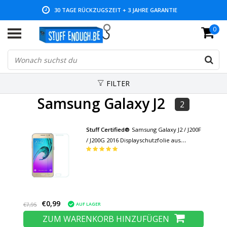
30 TAGE RÜCKZUGSZEIT + 3 JAHRE GARANTIE
0
NIEDRIGE PREISE UND GROSSE AUSWAHL
FILTER
Samsung Galaxy J2
2
Stuff Certified®
Samsung Galaxy J2 / J200F
/ J200G 2016 Displayschutzfolie aus
gehärtetem Glas Filmglas aus gehärtetem
Glas
€0,99
AUF LAGER
€7,95
ZUM WARENKORB HINZUFÜGEN