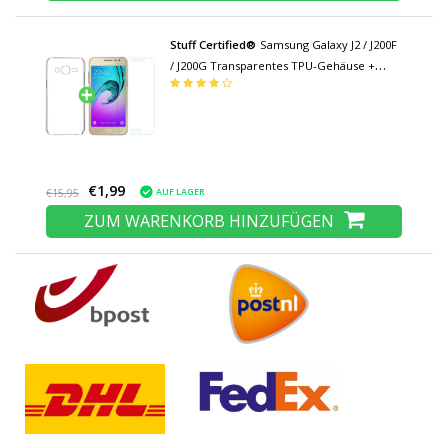
Stuff Certified®
Samsung Galaxy J2 / J200F
/ J200G Transparentes TPU-Gehäuse +
Displayschutzfolie aus gehärtetem Glas
€1,99
AUF LAGER
€15,95
ZUM WARENKORB HINZUFÜGEN