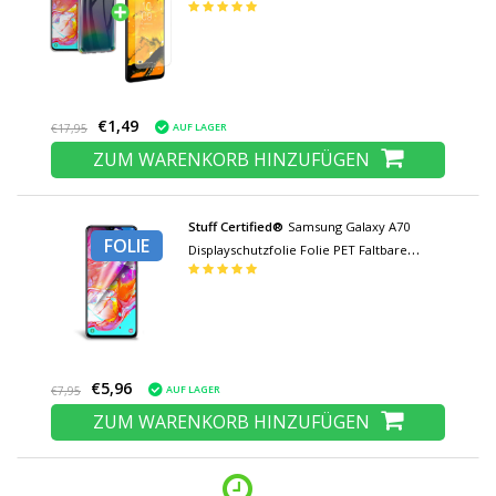
Displayschutzfolie aus gehärtetem Glas
€1,49
AUF LAGER
€17,95
ZUM WARENKORB HINZUFÜGEN
Stuff Certified®
Samsung Galaxy A70
FOLIE
Displayschutzfolie Folie PET Faltbare
Schutzfolie
€5,96
AUF LAGER
€7,95
ZUM WARENKORB HINZUFÜGEN