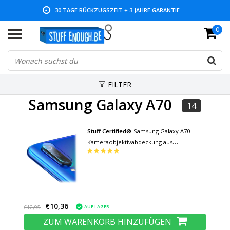
30 TAGE RÜCKZUGSZEIT + 3 JAHRE GARANTIE
0
NIEDRIGE PREISE UND GROSSE AUSWAHL
FILTER
Samsung Galaxy A70
14
Stuff Certified®
Samsung Galaxy A70
Kameraobjektivabdeckung aus
gehärtetem Glas - Stoßfester Schutz
€10,36
AUF LAGER
€12,95
ZUM WARENKORB HINZUFÜGEN