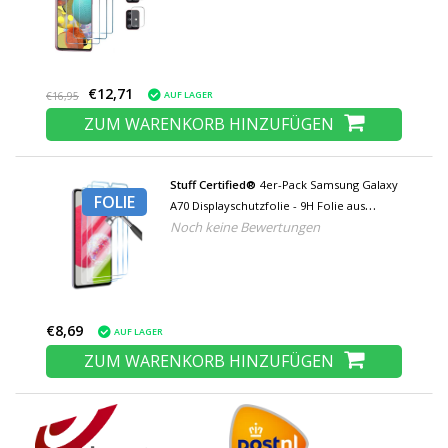
€12,71
AUF LAGER
€16,95
ZUM WARENKORB HINZUFÜGEN
Stuff Certified®
4er-Pack Samsung Galaxy
FOLIE
A70 Displayschutzfolie - 9H Folie aus
Noch keine Bewertungen
gehärtetem Glas
€8,69
AUF LAGER
ZUM WARENKORB HINZUFÜGEN