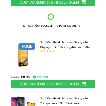
ZUM WARENKORB HINZUFÜGEN
30 TAGE RÜCKZUGSZEIT + 3 JAHRE GARANTIE
Stuff Certified®
Samsung Galaxy A70
FOLIE
Displayschutzfolie aus gehärtetem Glas
Folie aus gehärtetem Glas
€8,96
AUF LAGER
€11,95
ZUM WARENKORB HINZUFÜGEN
Stuff Certified®
Samsung Galaxy A70
Transparentes TPU-Gehäuse +