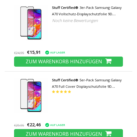
Stuff Certified®
3er-Pack Samsung Galaxy
A70 Vollschutz-Displayschutzfolie 9D
Noch keine Bewertungen
Hartglasfolie Hartglas
€15,91
AUF LAGER
€24,95
ZUM WARENKORB HINZUFÜGEN
Stuff Certified®
5er-Pack Samsung Galaxy
A70 Full Cover Displayschutzfolie 9D
Hartglasfolie Hartglas
€22,46
AUF LAGER
€29,95
ZUM WARENKORB HINZUFÜGEN