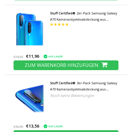
Stuff Certified®
2er-Pack Samsung Galaxy
A70 Kameraobjektivabdeckung aus
gehärtetem Glas - Stoßfester
Gehäuseschutz
€11,96
AUF LAGER
€14,95
ZUM WARENKORB HINZUFÜGEN
Stuff Certified®
3er-Pack Samsung Galaxy
A70 Kameraobjektivabdeckung aus
Noch keine Bewertungen
gehärtetem Glas - stoßfester
Gehäuseschutz
€13,56
AUF LAGER
€16,95