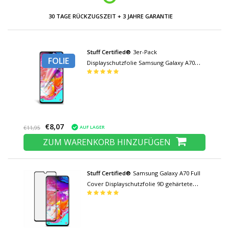
30 TAGE RÜCKZUGSZEIT + 3 JAHRE GARANTIE
Stuff Certified®
3er-Pack
FOLIE
Displayschutzfolie Samsung Galaxy A70
Folie Folie PET Faltbare Schutzfolie
€8,07
AUF LAGER
€11,95
ZUM WARENKORB HINZUFÜGEN
Stuff Certified®
Samsung Galaxy A70 Full
Cover Displayschutzfolie 9D gehärtete
Glasfolie gehärtete Glasbrille