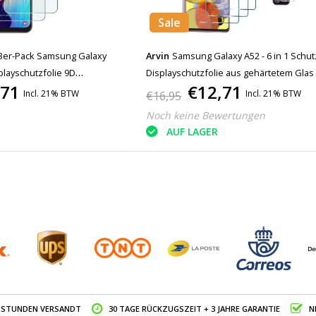
Sale
3er-Pack Samsung Galaxy
Arvin
Samsung Galaxy A52 - 6 in 1 Schutz
playschutzfolie 9D
Displayschutzfolie aus gehärtetem Glas 
,71
€12,71
ehärtetes Glas Glas
Kameraschutz
Incl. 21% BTW
Incl. 21% BTW
€16,95
Noch keine Bewertungen
AUF LAGER
4 STUNDEN VERSANDT
30 TAGE RÜCKZUGSZEIT + 3 JAHRE GARANTIE
N