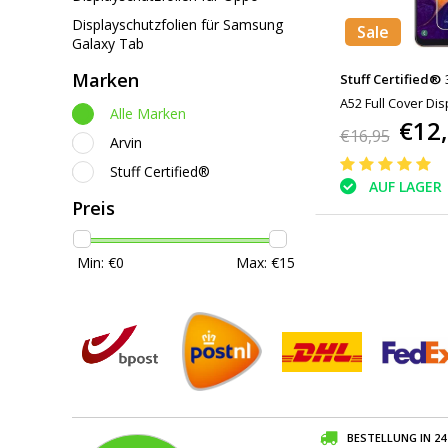
Displayschutzfolien für Samsung
Sale
Galaxy Tab
Marken
Stuff Certified®
A52 Full Cover Dis
Alle Marken
€12
Panzerglasfolie G
€16,95
Arvin
Stuff Certified®
AUF LAGER
Preis
Min: €
0
Max: €
15
BESTELLUNG IN 2