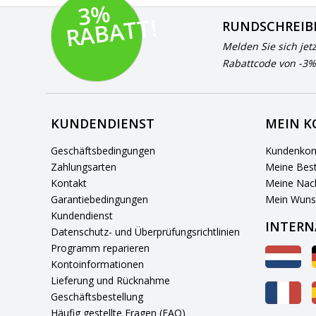
3
%
R
A
B
A
T
T!
RUNDSCHREIB
Melden Sie sich jet
Rabattcode von -3%
KUNDENDIENST
MEIN 
Geschäftsbedingungen
Kundenkon
Zahlungsarten
Meine Best
Kontakt
Meine Nach
Garantiebedingungen
Mein Wuns
Kundendienst
INTERN
Datenschutz- und Überprüfungsrichtlinien
Programm reparieren
Kontoinformationen
Lieferung und Rücknahme
Geschäftsbestellung
Häufig gestellte Fragen (FAQ)