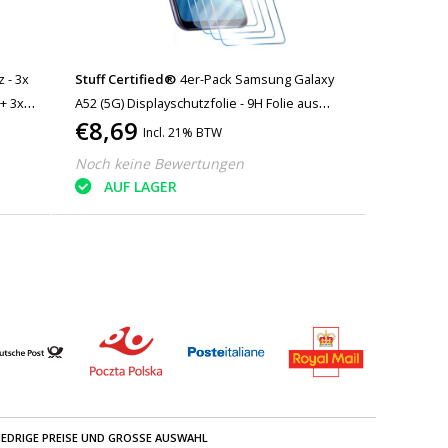
 - 3x
Stuff Certified®
4er-Pack Samsung Galaxy
+ 3x
A52 (5G) Displayschutzfolie - 9H Folie aus
€8,69
gehärtetem Glas
Incl. 21% BTW
Noch keine Bewertungen
AUF LAGER
IEDRIGE PREISE UND GROSSE AUSWAHL