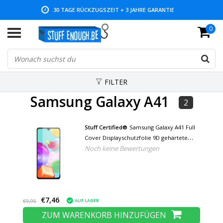
30 TAGE RÜCKZUGSZEIT + 3 JAHRE GARANTIE
0
NIEDRIGE PREISE UND GROSSE AUSWAHL
FILTER
Samsung Galaxy A41
2
Stuff Certified®
Samsung Galaxy A41 Full
Cover Displayschutzfolie 9D gehärtete
Noch keine Bewertungen
Glasfolie gehärtete Glasbrille
€7,46
AUF LAGER
€9,95
ZUM WARENKORB HINZUFÜGEN