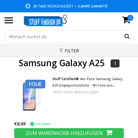
30 TAGE RÜCKZUGSZEIT + 3 JAHRE GARANTIE
0
NIEDRIGE PREISE UND GROSSE AUSWAHL
FILTER
Samsung Galaxy A25
1
Stuff Certified®
4er-Pack Samsung Galaxy
FOLIE
A25 Displayschutzfolie - 9H Folie aus
Noch keine Bewertungen
gehärtetem Glas
€8,69
AUF LAGER
ZUM WARENKORB HINZUFÜGEN