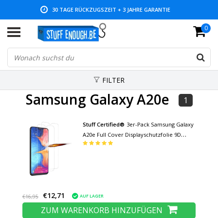
30 TAGE RÜCKZUGSZEIT + 3 JAHRE GARANTIE
0
NIEDRIGE PREISE UND GROSSE AUSWAHL
FILTER
Samsung Galaxy A20e
1
Stuff Certified®
3er-Pack Samsung Galaxy
A20e Full Cover Displayschutzfolie 9D
Panzerglasfolie Gehärtetes Glas Glas
€12,71
AUF LAGER
€16,95
ZUM WARENKORB HINZUFÜGEN