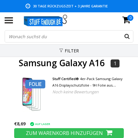
30 TAGE RÜCKZUGSZEIT + 3 JAHRE GARANTIE
0
NIEDRIGE PREISE UND GROSSE AUSWAHL
FILTER
Samsung Galaxy A16
1
Stuff Certified®
4er-Pack Samsung Galaxy
FOLIE
A16 Displayschutzfolie - 9H Folie aus
Noch keine Bewertungen
gehärtetem Glas
€8,69
AUF LAGER
ZUM WARENKORB HINZUFÜGEN