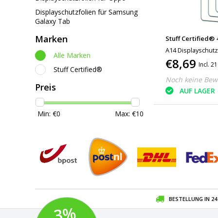
Displayschutzfolien für Samsung
Galaxy Tab
Marken
Stuff Certified®
A14 Displayschutzf
Alle Marken
€8,69
gehärtetem Glas
Incl. 
Stuff Certified®
Noch keine Bew
Preis
AUF LAGER
Min: €
0
Max: €
10
BESTELLUNG IN 2
3
%
R
A
B
A
T