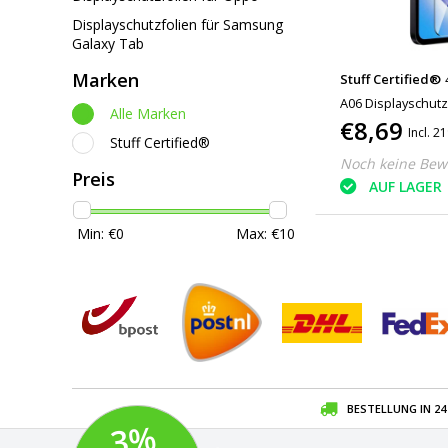
Displayschutzfolien für Samsung
Galaxy Tab
Marken
Stuff Certified®
A06 Displayschutzf
Alle Marken
€8,69
gehärtetem Glas
Incl. 
Stuff Certified®
Noch keine Bew
Preis
AUF LAGER
Min: €
0
Max: €
10
BESTELLUNG IN 2
3
%
R
A
B
A
T