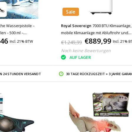
Sale
sche Wasserpistole –
Royal Sovereign
7000 BTU Klimaanlage,
len – 500 ml –
mobile Klimaanlage mit Abluftrohr und
,46
€889,99
istole Blau
Absaugschlauch – tragbarer
Incl. 21% BTW
Incl. 21% 
€1.249,99
Luftkühler/Ventilator – Weiß
Noch keine Bewertungen
AUF LAGER
IN 24 STUNDEN VERSANDT
30 TAGE RÜCKZUGSZEIT + 3 JAHRE GARAN