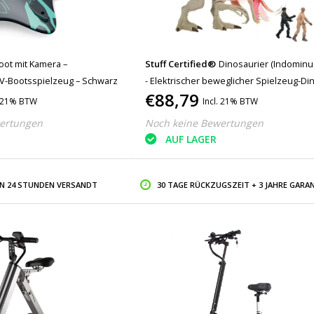
oot mit Kamera –
Stuff Certified®
Dinosaurier (Indominu
V-Bootsspielzeug – Schwarz
- Elektrischer beweglicher Spielzeug-Di
€88,79
Roboter - Weiß
. 21% BTW
Incl. 21% BTW
ertungen
Noch keine Bewertungen
AUF LAGER
IN 24 STUNDEN VERSANDT
30 TAGE RÜCKZUGSZEIT + 3 JAHRE GARAN