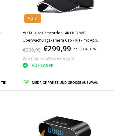
Sale
–
YIKIXI
Hat Camcorder - 4K UHD WiFi
Überwachungskamera Cap / Klak mit App
€299,99
Schwarz
Incl. 21% BTW
€399,99
Noch keine Bewertungen
AUF LAGER
TIE
NIEDRIGE PREISE UND GROSSE AUSWAHL