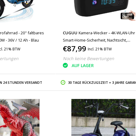
rofahrrad - 20" faltbares
CUGUU
Kamera-Wecker – 4K-WLAN-Uhr 
0W - 36V / 12 Ah - Blau
Smart-Home-Sicherheit, Nachtsicht,
€87,99
Bewegungserkennung – Schwarz
cl. 21% BTW
Incl. 21% BTW
ertungen
Noch keine Bewertungen
AUF LAGER
IN 24 STUNDEN VERSANDT
30 TAGE RÜCKZUGSZEIT + 3 JAHRE GARAN