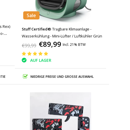
Sale
s Rex)
Stuff Certified®
Tragbare Klimaanlage -
no-
Wasserkühlung - Mini-Lüfter / Luftkühler Grün
€89,99
Incl. 21% BTW
€99,99
AUF LAGER
TIE
NIEDRIGE PREISE UND GROSSE AUSWAHL