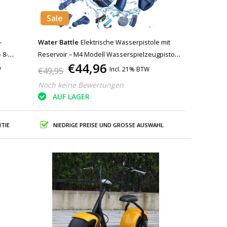
Sale
–
Water Battle
Elektrische Wasserpistole mit
 8-
Reservoir – M4 Modell Wasserspielzeugpistole
€44,96
Blau
W
Incl. 21% BTW
€49,95
Noch keine Bewertungen
AUF LAGER
TIE
NIEDRIGE PREISE UND GROSSE AUSWAHL