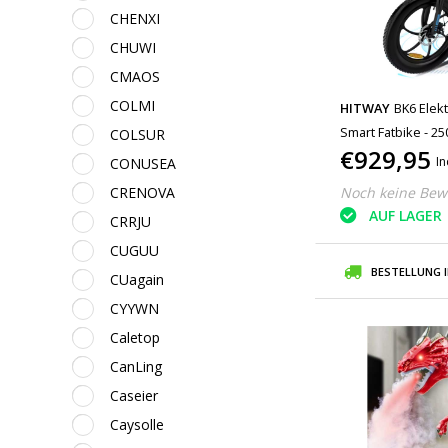
CHENXI
CHUWI
CMAOS
COLMI
HITWAY
BK6 Elekt
Smart Fatbike - 25
COLSUR
€929,95
In
CONUSEA
CRENOVA
Noch keine Bew
AUF LAGER
CRRJU
CUGUU
BESTELLUNG 
CUagain
CYYWN
Caletop
CanLing
Caseier
Caysolle