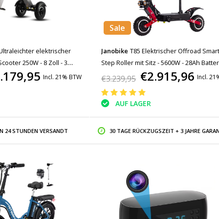
Sale
Ultraleichter elektrischer
Janobike
T85 Elektrischer Offroad Smart
Scooter 250W - 8 Zoll - 3
Step Roller mit Sitz - 5600W - 28Ah Batter
.179,95
€2.915,96
Zoll Räder
Incl. 21% BTW
Incl. 2
€3.239,95
AUF LAGER
IN 24 STUNDEN VERSANDT
30 TAGE RÜCKZUGSZEIT + 3 JAHRE GARAN