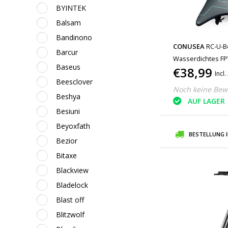
BYINTEK
Balsam
Bandinono
CONUSEA
RC-U-B
Barcur
Wasserdichtes FP
Baseus
€38,99
Incl
Beesclover
Noch keine Bew
Beshya
AUF LAGER
Besiuni
Beyoxfath
BESTELLUNG 
Bezior
Bitaxe
Blackview
Bladelock
Blast off
Blitzwolf