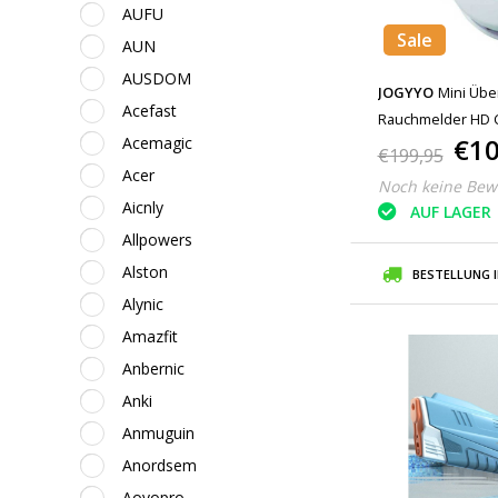
AUFU
Sale
AUN
AUSDOM
JOGYYO
Mini Üb
Acefast
Rauchmelder HD 
€10
Acemagic
Bewegungserken
€199,95
Acer
Noch keine Bew
Aicnly
AUF LAGER
Allpowers
Alston
BESTELLUNG 
Alynic
Amazfit
Anbernic
Anki
Anmuguin
Anordsem
Aovopro