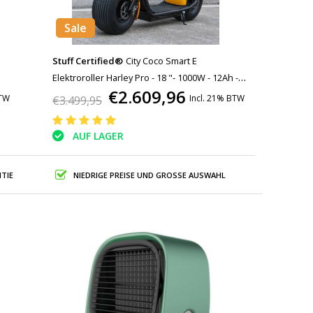
Sale
Stuff Certified®
City Coco Smart E
Elektroroller Harley Pro - 18 "- 1000W - 12Ah -
€2.609,96
Gelb
BTW
Incl. 21% BTW
€3.499,95
AUF LAGER
TIE
NIEDRIGE PREISE UND GROSSE AUSWAHL