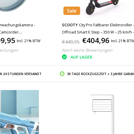
Sale
erwachungskamera -
SCOOTY
City Pro Faltbarer Elektroroller 
Camcorder
Offroad Smart E Step – 350 W – 25 km/h –
9,95
€404,96
nung Weiß
Zoll-Räder – Schwarz
Incl. 21% BTW
Incl. 21% BT
€449,95
ertungen
Noch keine Bewertungen
AUF LAGER
IN 24 STUNDEN VERSANDT
30 TAGE RÜCKZUGSZEIT + 3 JAHRE GARAN