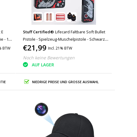
 E
Stuff Certified®
Lifecard Faltbare Soft Bullet
ie - 10
Pistole - Spielzeug-Muschelpistole - Schwarz
€21,99
Grau Rot
1% BTW
Incl. 21% BTW
Noch keine Bewertungen
AUF LAGER
TIE
NIEDRIGE PREISE UND GROSSE AUSWAHL