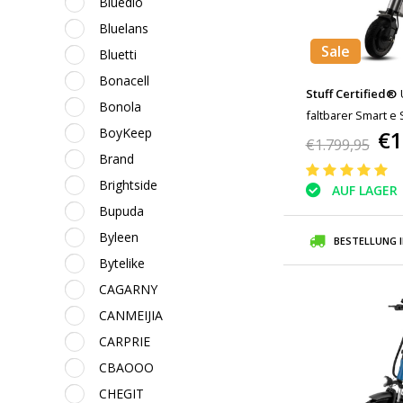
Bluedio
Bluelans
Sale
Bluetti
Bonacell
Stuff Certified®
Bonola
faltbarer Smart e 
BoyKeep
€1
Räder - Silbergrau
€1.799,95
Brand
Brightside
AUF LAGER
Bupuda
Byleen
BESTELLUNG 
Bytelike
CAGARNY
CANMEIJIA
CARPRIE
CBAOOO
CHEGIT