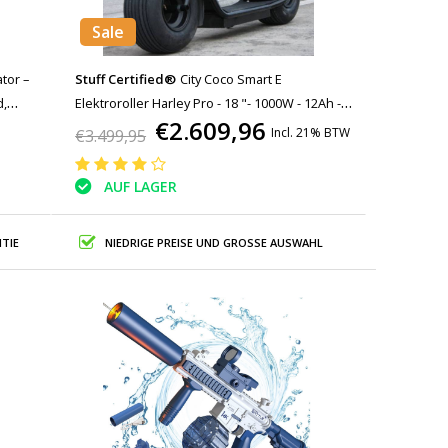
Sale
tor –
Stuff Certified®
City Coco Smart E
d,
Elektroroller Harley Pro - 18 "- 1000W - 12Ah -
€2.609,96
Schwarz
Incl. 21% BTW
€3.499,95
AUF LAGER
TIE
NIEDRIGE PREISE UND GROSSE AUSWAHL