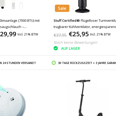
Sale
limaanlage (7000 BTU) mit
Stuff Certified®
Flügelloser Turmventila
bsaugschlauch –
tragbarer Kühlventilator, energiesparen
29,99
€25,95
tor – Weiß
Schwarz
Incl. 21% BTW
Incl. 21% BTW
€37,95
Noch keine Bewertungen
AUF LAGER
IN 24 STUNDEN VERSANDT
30 TAGE RÜCKZUGSZEIT + 3 JAHRE GARAN