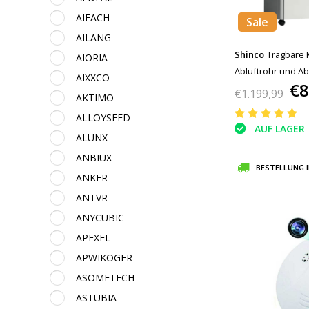
AIEACH
Sale
AILANG
Shinco
Tragbare K
AIORIA
Abluftrohr und A
AIXXCO
€8
Luftkühler/Ventila
€1.199,99
AKTIMO
ALLOYSEED
AUF LAGER
ALUNX
ANBIUX
BESTELLUNG 
ANKER
ANTVR
ANYCUBIC
APEXEL
APWIKOGER
ASOMETECH
ASTUBIA