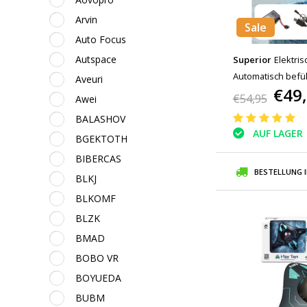
Arvin
Sale
Auto Focus
Autspace
Superior
Elektri
Automatisch befül
Aveuri
€49
Wasserspielzeugp
€54,95
Awei
BALASHOV
AUF LAGER
BGEKTOTH
BIBERCAS
BESTELLUNG 
BLKJ
BLKOMF
BLZK
BMAD
BOBO VR
BOYUEDA
BUBM