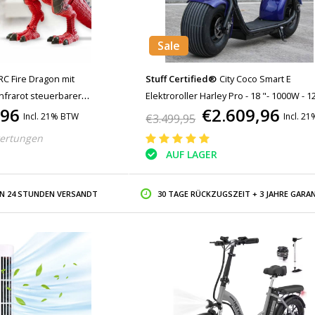
Sale
RC Fire Dragon mit
Stuff Certified®
City Coco Smart E
nfrarot steuerbarer
Elektroroller Harley Pro - 18 "- 1000W - 1
,96
€2.609,96
oboter Rot
Blau
Incl. 21% BTW
Incl. 2
€3.499,95
ertungen
AUF LAGER
IN 24 STUNDEN VERSANDT
30 TAGE RÜCKZUGSZEIT + 3 JAHRE GARAN