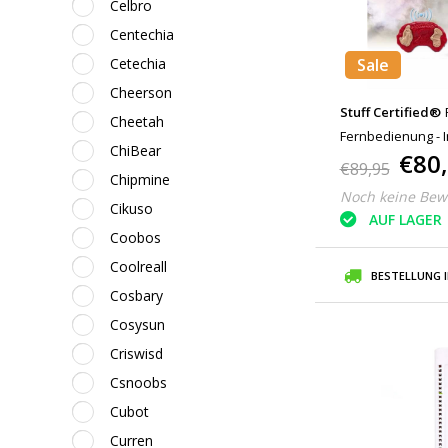
Celbro
Centechia
Cetechia
Sale
Cheerson
Stuff Certified®
Cheetah
Fernbedienung - I
ChiBear
€80
Spielzeug-Dino-R
€89,95
Chipmine
Noch keine Bew
Cikuso
AUF LAGER
Coobos
Coolreall
BESTELLUNG 
Cosbary
Cosysun
Criswisd
Csnoobs
Cubot
Curren