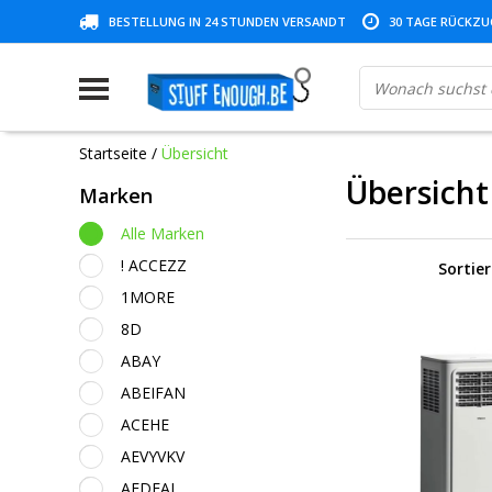
BESTELLUNG IN 24 STUNDEN VERSANDT
30 TAGE RÜCKZUG
Startseite
/
Übersicht
Übersicht
Marken
Alle Marken
! ACCEZZ
Sortie
1MORE
8D
ABAY
ABEIFAN
ACEHE
AEVYVKV
AFDEAL