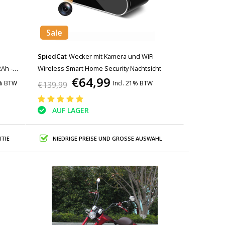
Sale
SpiedCat
Wecker mit Kamera und WiFi -
2Ah -
Wireless Smart Home Security Nachtsicht
€64,99
1% BTW
Incl. 21% BTW
€139,99
AUF LAGER
TIE
NIEDRIGE PREISE UND GROSSE AUSWAHL