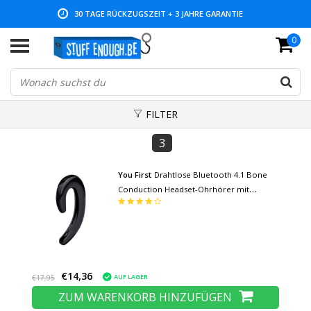
30 TAGE RÜCKZUGSZEIT + 3 JAHRE GARANTIE
0
NIEDRIGE PREISE UND GROSSE AUSWAHL
FILTER
3
You First
Drahtlose Bluetooth 4.1 Bone
Conduction Headset-Ohrhörer mit
Mikrofon-Kopfhörer Schwarz
€14,36
AUF LAGER
€17,95
ZUM WARENKORB HINZUFÜGEN