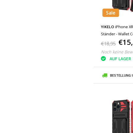
Sale
YIKELO
iPhone XR
Ständer - Wallet 
€15
€18,95
Noch keine Bew
AUF LAGER
BESTELLUNG 