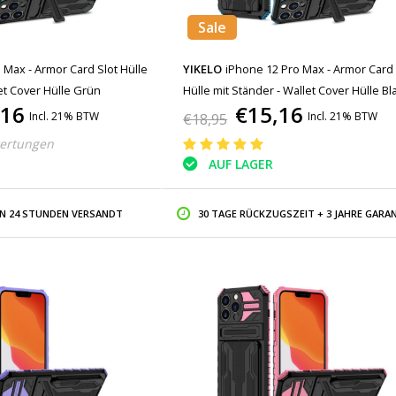
Sale
 Max - Armor Card Slot Hülle
YIKELO
iPhone 12 Pro Max - Armor Card 
et Cover Hülle Grün
Hülle mit Ständer - Wallet Cover Hülle Bl
,16
€15,16
Incl. 21% BTW
Incl. 21% BTW
€18,95
ertungen
AUF LAGER
IN 24 STUNDEN VERSANDT
30 TAGE RÜCKZUGSZEIT + 3 JAHRE GARAN