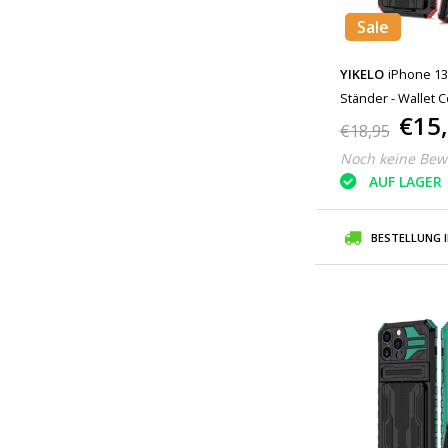
Sale
YIKELO
iPhone 13 
Ständer - Wallet C
€15
€18,95
Noch keine Bew
AUF LAGER
BESTELLUNG 