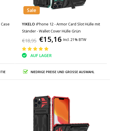
Sale
t Case
YIKELO
iPhone 12 - Armor Card Slot Hülle mit
Ständer - Wallet Cover Hülle Grün
€15,16
Incl. 21% BTW
€18,95
AUF LAGER
TIE
NIEDRIGE PREISE UND GROSSE AUSWAHL