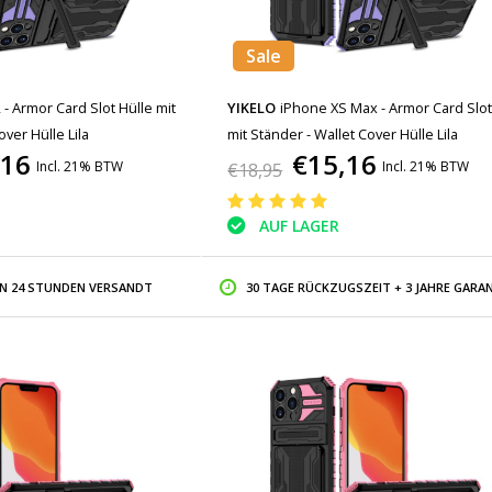
Sale
- Armor Card Slot Hülle mit
YIKELO
iPhone XS Max - Armor Card Slot
over Hülle Lila
mit Ständer - Wallet Cover Hülle Lila
,16
€15,16
Incl. 21% BTW
Incl. 21% BTW
€18,95
AUF LAGER
IN 24 STUNDEN VERSANDT
30 TAGE RÜCKZUGSZEIT + 3 JAHRE GARAN