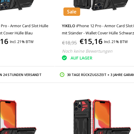
Sale
Pro - Armor Card Slot Hülle
YIKELO
iPhone 12 Pro - Armor Card Slot 
et Cover Hülle Blau
mit Ständer - Wallet Cover Hülle Schwar
,16
€15,16
Incl. 21% BTW
Incl. 21% BTW
€18,95
Noch keine Bewertungen
AUF LAGER
IN 24 STUNDEN VERSANDT
30 TAGE RÜCKZUGSZEIT + 3 JAHRE GARAN