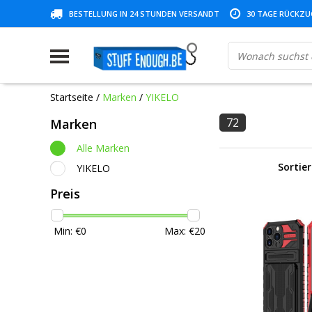
BESTELLUNG IN 24 STUNDEN VERSANDT
30 TAGE RÜCKZUG
Startseite
/
Marken
/
YIKELO
72
Marken
Alle Marken
Sortie
YIKELO
Preis
Min: €
0
Max: €
20