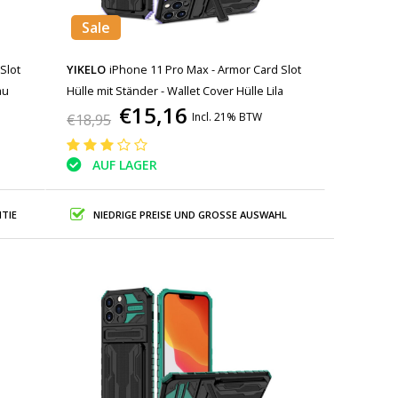
Sale
Slot
YIKELO
iPhone 11 Pro Max - Armor Card Slot
au
Hülle mit Ständer - Wallet Cover Hülle Lila
€15,16
Incl. 21% BTW
€18,95
AUF LAGER
TIE
NIEDRIGE PREISE UND GROSSE AUSWAHL