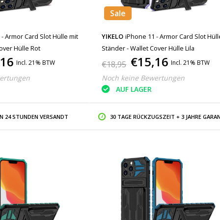
Sale
- Armor Card Slot Hülle mit
YIKELO
iPhone 11 - Armor Card Slot Hüll
over Hülle Rot
Ständer - Wallet Cover Hülle Lila
,16
€15,16
Incl. 21% BTW
Incl. 21% BTW
€18,95
ertungen
Noch keine Bewertungen
AUF LAGER
IN 24 STUNDEN VERSANDT
30 TAGE RÜCKZUGSZEIT + 3 JAHRE GARAN