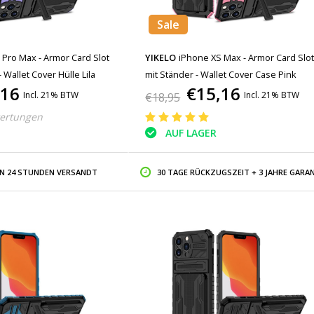
Sale
 Pro Max - Armor Card Slot
YIKELO
iPhone XS Max - Armor Card Slo
 Wallet Cover Hülle Lila
mit Ständer - Wallet Cover Case Pink
,16
€15,16
Incl. 21% BTW
Incl. 21% BTW
€18,95
ertungen
AUF LAGER
IN 24 STUNDEN VERSANDT
30 TAGE RÜCKZUGSZEIT + 3 JAHRE GARAN