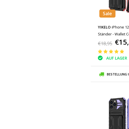
Sale
YIKELO
iPhone 12 
Ständer - Wallet C
€15
€18,95
AUF LAGER
BESTELLUNG 