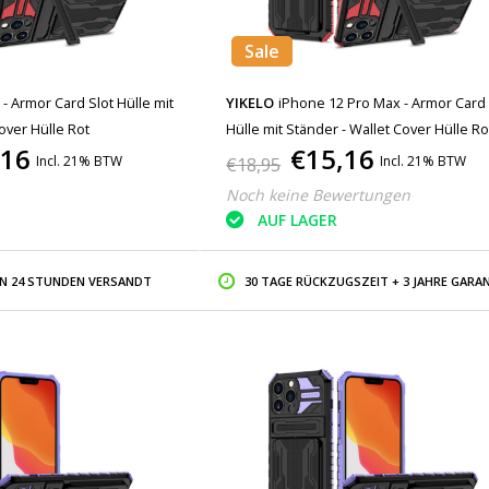
Sale
- Armor Card Slot Hülle mit
YIKELO
iPhone 12 Pro Max - Armor Card 
over Hülle Rot
Hülle mit Ständer - Wallet Cover Hülle Ro
,16
€15,16
Incl. 21% BTW
Incl. 21% BTW
€18,95
Noch keine Bewertungen
AUF LAGER
IN 24 STUNDEN VERSANDT
30 TAGE RÜCKZUGSZEIT + 3 JAHRE GARAN