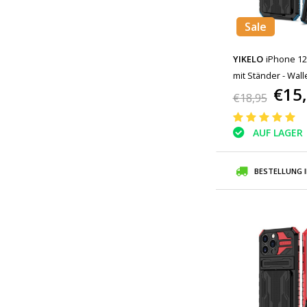
Sale
YIKELO
iPhone 12 
mit Ständer - Wall
€15
€18,95
AUF LAGER
BESTELLUNG 