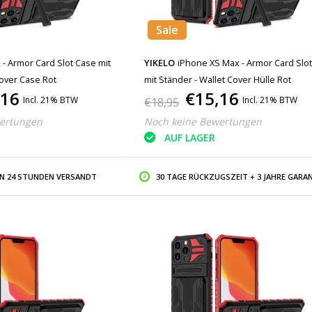
Sale
 - Armor Card Slot Case mit
YIKELO
iPhone XS Max - Armor Card Slot
Cover Case Rot
mit Ständer - Wallet Cover Hülle Rot
,16
€15,16
Incl. 21% BTW
Incl. 21% BTW
€18,95
ertungen
Noch keine Bewertungen
AUF LAGER
IN 24 STUNDEN VERSANDT
30 TAGE RÜCKZUGSZEIT + 3 JAHRE GARAN