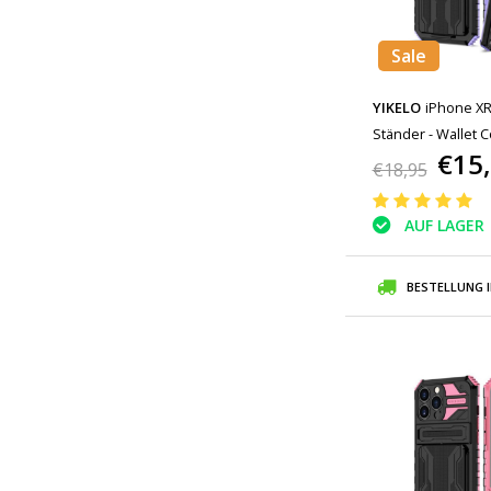
Sale
YIKELO
iPhone XR 
Ständer - Wallet C
€15
€18,95
AUF LAGER
BESTELLUNG 