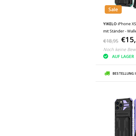
Sale
YIKELO
iPhone XS
mit Ständer - Wall
€15
€18,95
Noch keine Bew
AUF LAGER
BESTELLUNG 