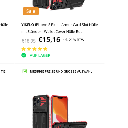
Sale
Hülle
YIKELO
iPhone 8 Plus - Armor Card Slot Hülle
z
mit Ständer - Wallet Cover Hülle Rot
€15,16
Incl. 21% BTW
€18,95
AUF LAGER
TIE
NIEDRIGE PREISE UND GROSSE AUSWAHL