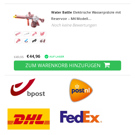
Water Battle
Elektrische Wasserpistole mit
Reservoir – M4 Modell
Noch keine Bewertungen
Wasserspielzeugpistole Pink
€44,96
AUF LAGER
€49,95
ZUM WARENKORB HINZUFÜGEN