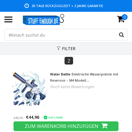
30 TAGE RÜCKZUGSZEIT + 3 JAHRE GARANTIE
0
NIEDRIGE PREISE UND GROSSE AUSWAHL
FILTER
2
Water Battle
Elektrische Wasserpistole mit
Reservoir – M4 Modell
Noch keine Bewertungen
Wasserspielzeugpistole Blau
€44,96
AUF LAGER
€49,95
ZUM WARENKORB HINZUFÜGEN