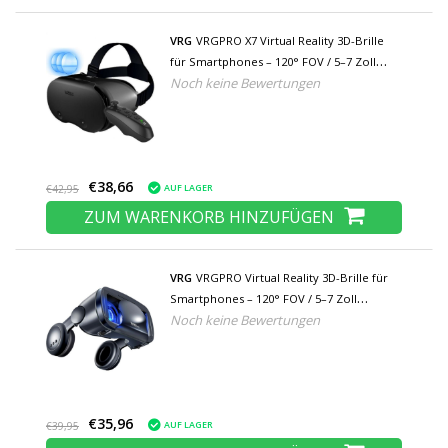
VRG
VRGPRO X7 Virtual Reality 3D-Brille
für Smartphones – 120° FOV / 5–7 Zoll
Noch keine Bewertungen
Telefone - Copy
€38,66
AUF LAGER
€42,95
ZUM WARENKORB HINZUFÜGEN
VRG
VRGPRO Virtual Reality 3D-Brille für
Smartphones – 120° FOV / 5–7 Zoll
Noch keine Bewertungen
Telefone - Copy
€35,96
AUF LAGER
€39,95