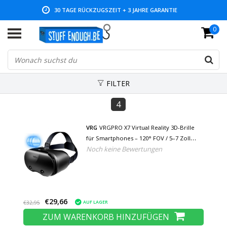
30 TAGE RÜCKZUGSZEIT + 3 JAHRE GARANTIE
0
NIEDRIGE PREISE UND GROSSE AUSWAHL
FILTER
4
VRG
VRGPRO X7 Virtual Reality 3D-Brille
für Smartphones – 120° FOV / 5–7 Zoll
Noch keine Bewertungen
Telefone
€29,66
AUF LAGER
€32,95
ZUM WARENKORB HINZUFÜGEN