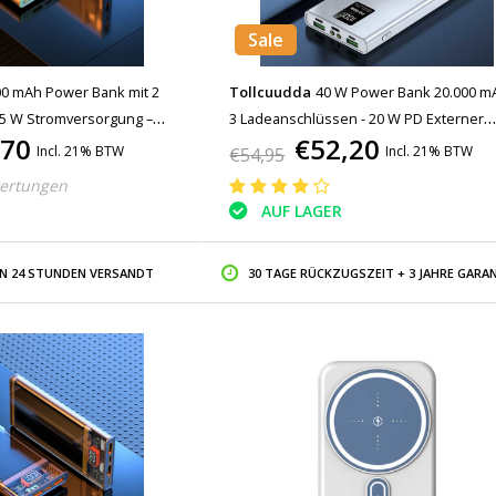
Sale
00 mAh Power Bank mit 2
Tollcuudda
40 W Power Bank 20.000 m
,5 W Stromversorgung –
3 Ladeanschlüssen - 20 W PD Externer
,70
€52,20
Akkuladegerät Gelb
Notfallakku LED-Anzeige Ladegerät Lade
Incl. 21% BTW
Incl. 21% BTW
€54,95
Weiß
ertungen
AUF LAGER
IN 24 STUNDEN VERSANDT
30 TAGE RÜCKZUGSZEIT + 3 JAHRE GARAN