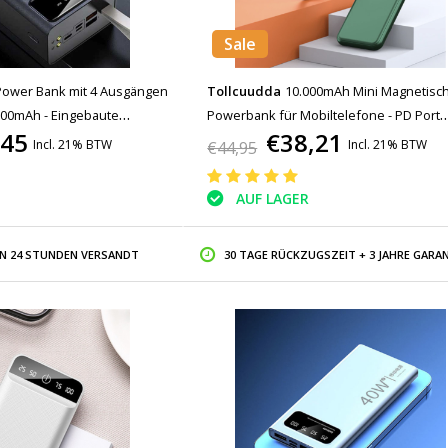
Sale
Power Bank mit 4 Ausgängen
Tollcuudda
10.000mAh Mini Magnetisc
000mAh - Eingebaute
Powerbank für Mobiltelefone - PD Port
,45
€38,21
ternes Notfall-Akku
Wireless Notfallbatterie Batterie Batter
Incl. 21% BTW
Incl. 21% BTW
€44,95
ät Schwarz - Copy
AUF LAGER
IN 24 STUNDEN VERSANDT
30 TAGE RÜCKZUGSZEIT + 3 JAHRE GARAN