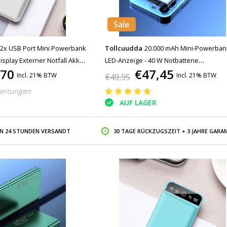
Sale
 2x USB Port Mini Powerbank
Tollcuudda
20.000 mAh Mini-Powerban
isplay Externer Notfall Akku
LED-Anzeige - 40 W Notbatterie
,70
€47,45
rät Weiß
Batterieladegerät Weiß
Incl. 21% BTW
Incl. 21% BTW
€49,95
ertungen
AUF LAGER
IN 24 STUNDEN VERSANDT
30 TAGE RÜCKZUGSZEIT + 3 JAHRE GARAN