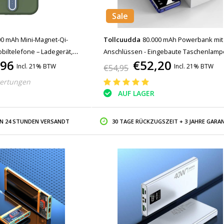
Sale
00 mAh Mini-Magnet-Qi-
Tollcuudda
80.000 mAh Powerbank mit
iltelefone – Ladegerät,
Anschlüssen - Eingebaute Taschenlamp
,96
€52,20
Grün
Externes Notfall-Akkuladegerät Ladeger
Incl. 21% BTW
Incl. 21% BTW
€54,95
ertungen
AUF LAGER
IN 24 STUNDEN VERSANDT
30 TAGE RÜCKZUGSZEIT + 3 JAHRE GARAN