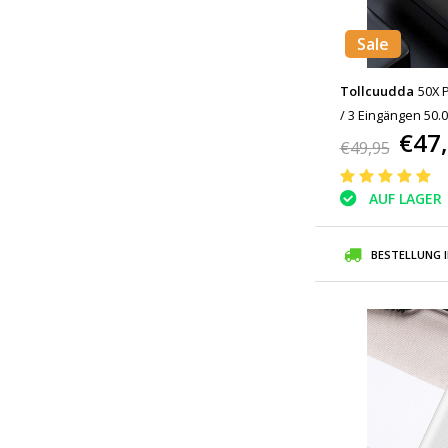
Sale
Tollcuudda
50X 
/ 3 Eingängen 50.
€47
Taschenlampe - Ex
€49,95
Ladegerät Ladeger
AUF LAGER
BESTELLUNG 