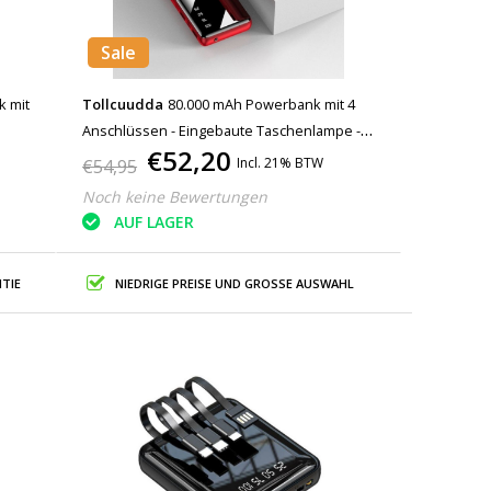
Sale
k mit
Tollcuudda
80.000 mAh Powerbank mit 4
Anschlüssen - Eingebaute Taschenlampe -
€52,20
Externes Notfall-Akkuladegerät Ladegerät Rot
Incl. 21% BTW
€54,95
Noch keine Bewertungen
AUF LAGER
TIE
NIEDRIGE PREISE UND GROSSE AUSWAHL