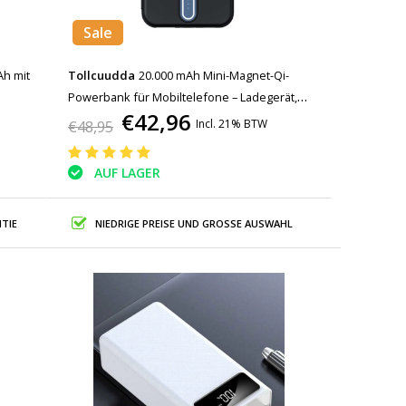
Sale
Ah mit
Tollcuudda
20.000 mAh Mini-Magnet-Qi-
Powerbank für Mobiltelefone – Ladegerät,
€42,96
gerät
kabelloser Akku, schwarz
Incl. 21% BTW
€48,95
AUF LAGER
TIE
NIEDRIGE PREISE UND GROSSE AUSWAHL