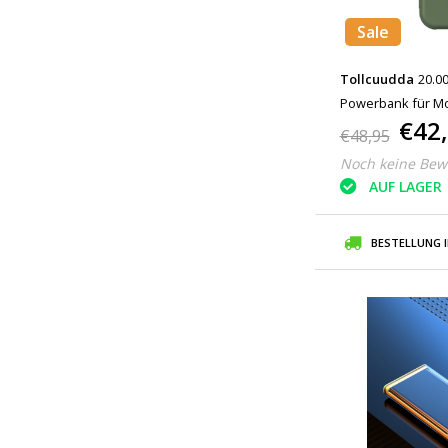
Sale
Tollcuudda
20.0
Powerbank für Mob
€42
kabelloser Akku, 
€48,95
Noch keine Bew
AUF LAGER
BESTELLUNG 