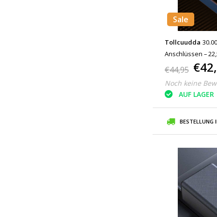
Sale
Tollcuudda
30.0
Anschlüssen – 22
€42
Externes Notfall-
€44,95
Noch keine Bew
AUF LAGER
BESTELLUNG 