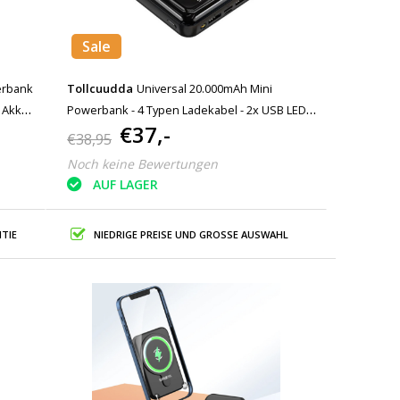
Sale
erbank
Tollcuudda
Universal 20.000mAh Mini
l Akku
Powerbank - 4 Typen Ladekabel - 2x USB LED
€37,-
Display Notfall Akku Ladegerät Ladegerät
€38,95
Schwarz
Noch keine Bewertungen
AUF LAGER
TIE
NIEDRIGE PREISE UND GROSSE AUSWAHL