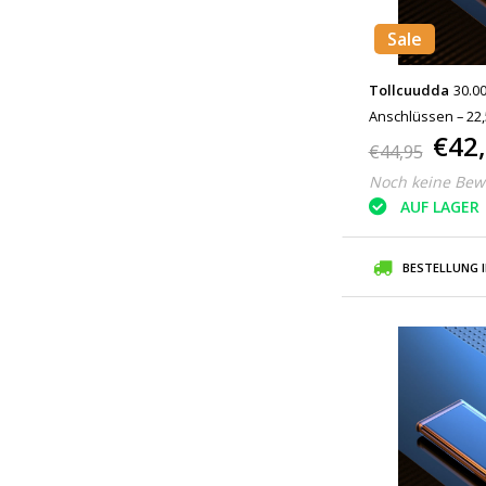
Sale
Tollcuudda
30.0
Anschlüssen – 22
€42
Externes Notfall-
€44,95
Noch keine Bew
AUF LAGER
BESTELLUNG 