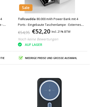
Sale
 4
Tollcuudda
80.000 mAh Power Bank mit 4
e -
Ports - Eingebaute Taschenlampe - Externes
€52,20
ät Blau
Notfall-Akku-Ladegerät Ladegerät Schwarz -
Incl. 21% BTW
€54,95
Copy
Noch keine Bewertungen
AUF LAGER
TIE
NIEDRIGE PREISE UND GROSSE AUSWAHL