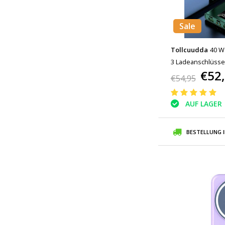
Sale
Tollcuudda
40 W
3 Ladeanschlüsse
€52
Notfallakku LED-A
€54,95
Grün
AUF LAGER
BESTELLUNG 