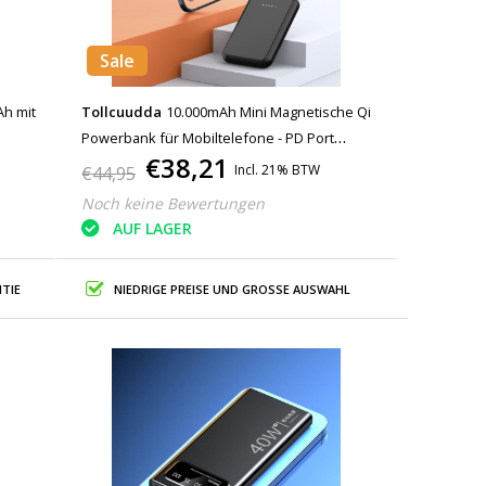
Sale
Ah mit
Tollcuudda
10.000mAh Mini Magnetische Qi
Powerbank für Mobiltelefone - PD Port
€38,21
gerät
Wireless Emergency Battery Battery Black
Incl. 21% BTW
€44,95
Noch keine Bewertungen
AUF LAGER
TIE
NIEDRIGE PREISE UND GROSSE AUSWAHL