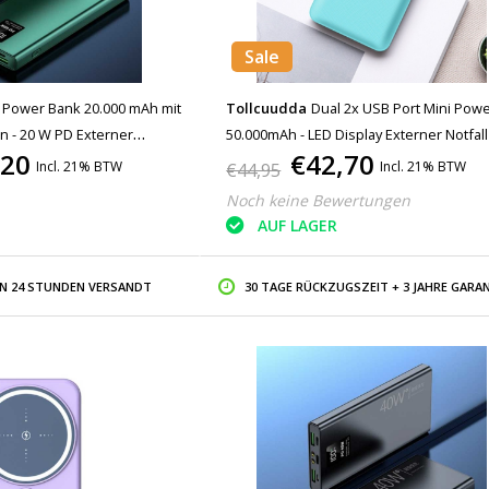
Sale
 Power Bank 20.000 mAh mit
Tollcuudda
Dual 2x USB Port Mini Pow
n - 20 W PD Externer
50.000mAh - LED Display Externer Notfal
,20
€42,70
nzeige Ladegerät Ladegerät
Ladegerät Ladegerät Blau
Incl. 21% BTW
Incl. 21% BTW
€44,95
Noch keine Bewertungen
AUF LAGER
IN 24 STUNDEN VERSANDT
30 TAGE RÜCKZUGSZEIT + 3 JAHRE GARAN