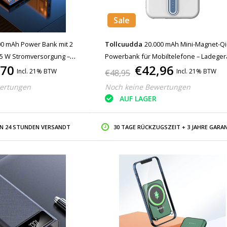
Sale
00 mAh Power Bank mit 2
Tollcuudda
20.000 mAh Mini-Magnet-Qi
,5 W Stromversorgung –
Powerbank für Mobiltelefone – Ladegerä
,70
€42,96
Akkuladegerät Grau
kabelloser Akku, Weiß
Incl. 21% BTW
Incl. 21% BTW
€48,95
ertungen
Noch keine Bewertungen
AUF LAGER
IN 24 STUNDEN VERSANDT
30 TAGE RÜCKZUGSZEIT + 3 JAHRE GARAN