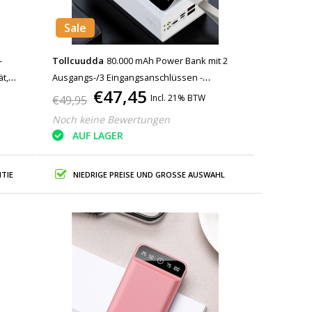
Sale
-
Tollcuudda
80.000 mAh Power Bank mit 2
t,
Ausgangs-/3 Eingangsanschlüssen -
€47,45
Eingebaute Taschenlampe - Externes Notfall-
Incl. 21% BTW
€49,95
Akku-Ladegerät Ladegerät Weiß
Noch keine Bewertungen
AUF LAGER
TIE
NIEDRIGE PREISE UND GROSSE AUSWAHL