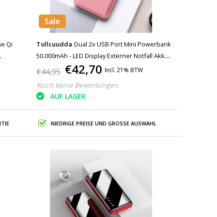
Sale
he Qi
Tollcuudda
Dual 2x USB Port Mini Powerbank
50.000mAh - LED Display Externer Notfall Akku
€42,70
ie Grün
Ladegerät Ladegerät Pink
Incl. 21% BTW
€44,95
Noch keine Bewertungen
AUF LAGER
TIE
NIEDRIGE PREISE UND GROSSE AUSWAHL