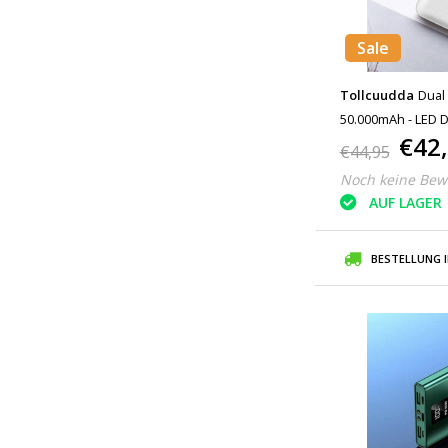
Sale
Tollcuudda
Dual
50.000mAh - LED D
€42
Ladegerät Ladege
€44,95
Noch keine Bew
AUF LAGER
BESTELLUNG 