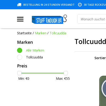
BESTELLUNG IN 24 STUNDEN VERSANDT
30 TAGE RÜCKZUG
Startseite
/
Marken
/
Tollcuudda
Tollcuud
Marken
Alle Marken
Tollcuudda
Sortie
Preis
Min: €
0
Max: €
55