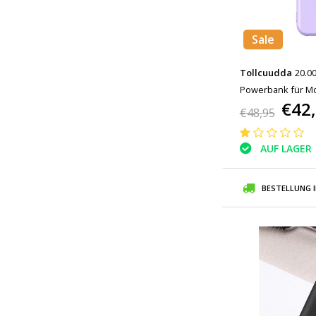
Sale
Tollcuudda
20.0
Powerbank für Mob
€42
kabelloser Akku, L
€48,95
AUF LAGER
BESTELLUNG 