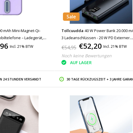
Sale
00 mAh Mini-Magnet-Qi-
Tollcuudda
40 W Power Bank 20.000 m
iltelefone – Ladegerät,
3 Ladeanschlüssen - 20 W PD Externer
,96
€52,20
ila
Notfallakku LED-Anzeige Ladegerät Lade
Incl. 21% BTW
Incl. 21% BTW
€54,95
Schwarz
Noch keine Bewertungen
AUF LAGER
IN 24 STUNDEN VERSANDT
30 TAGE RÜCKZUGSZEIT + 3 JAHRE GARAN