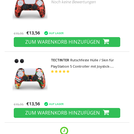
Noch keine Bewertungen
Kappen - Rubber Grip Cover PS5 - Red
Camo
€13,56
AUF LAGER
€15,95
ZUM WARENKORB HINZUFÜGEN
TECTINTER
Rutschfeste Hülle / Skin für
PlayStation 5 Controller mit Joystick-
Kappen - Rubber Grip Cover PS5 - Skate
€13,56
AUF LAGER
€15,95
ZUM WARENKORB HINZUFÜGEN