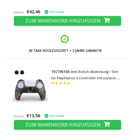
€42,46
AUF LAGER
€49,95
ZUM WARENKORB HINZUFÜGEN
30 TAGE RÜCKZUGSZEIT + 3 JAHRE GARANTIE
TECTINTER
Anti-Rutsch-Abdeckung / Skin
für PlayStation 5 Controller mit Joystick-
Kappen - Rubber Grip Cover PS5 - Beast
€13,56
AUF LAGER
€15,95
ZUM WARENKORB HINZUFÜGEN