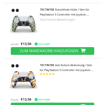
TECTINTER
Rutschfeste Hülle / Skin für
PlayStation 5 Controller mit Joystick-
Noch keine Bewertungen
Kappen - Rubber Grip Cover PS5 - Camo
€13,56
AUF LAGER
€15,95
ZUM WARENKORB HINZUFÜGEN
TECTINTER
Anti-Rutsch-Abdeckung / Skin
für PlayStation 5 Controller mit Joystick-
Kappen - Gummigriffabdeckung PS5 -
Augen
€13,56
AUF LAGER
€15,95