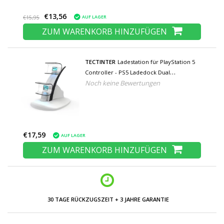
€13,56
AUF LAGER
€15,95
ZUM WARENKORB HINZUFÜGEN
TECTINTER
Ladestation für PlayStation 5
Controller - PS5 Ladedock Dual
Noch keine Bewertungen
Ladestation - Weiß
€17,59
AUF LAGER
ZUM WARENKORB HINZUFÜGEN
30 TAGE RÜCKZUGSZEIT + 3 JAHRE GARANTIE