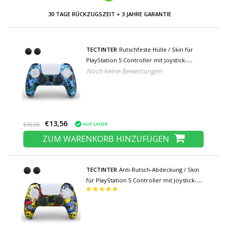
30 TAGE RÜCKZUGSZEIT + 3 JAHRE GARANTIE
TECTINTER
Rutschfeste Hülle / Skin für
PlayStation 5 Controller mit Joystick-
Noch keine Bewertungen
Kappen - Rubber Grip Cover PS5 - Blue
Camo
€13,56
AUF LAGER
€15,95
ZUM WARENKORB HINZUFÜGEN
TECTINTER
Anti-Rutsch-Abdeckung / Skin
für PlayStation 5 Controller mit Joystick-
Kappen - Rubber Grip Cover PS5 - Graffiti