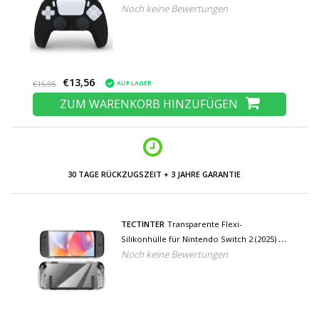
Noch keine Bewertungen
Kappen - Rubber Grip Cover PS5 -
Schwarz
€13,56
AUF LAGER
€15,95
ZUM WARENKORB HINZUFÜGEN
30 TAGE RÜCKZUGSZEIT + 3 JAHRE GARANTIE
TECTINTER
Transparente Flexi-
Silikonhülle für Nintendo Switch 2 (2025) -
Noch keine Bewertungen
TPU-Hautschutzhülle