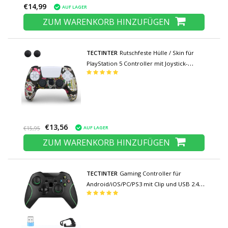
€14,99
AUF LAGER
ZUM WARENKORB HINZUFÜGEN
TECTINTER
Rutschfeste Hülle / Skin für
PlayStation 5 Controller mit Joystick-
Kappen - Rubber Grip Cover PS5 -
Totenköpfe
€13,56
AUF LAGER
€15,95
ZUM WARENKORB HINZUFÜGEN
TECTINTER
Gaming Controller für
Android/iOS/PC/PS3 mit Clip und USB 2.4G
Stick - Bluetooth Gamepad Handy
Schwarz