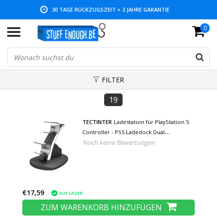
30 TAGE RÜCKZUGSZEIT + 3 JAHRE GARANTIE
0
NIEDRIGE PREISE UND GROSSE AUSWAHL
FILTER
19
TECTINTER
Ladestation für PlayStation 5
Controller - PS5 Ladedock Dual
Noch keine Bewertungen
Ladestation - Schwarz
€17,59
AUF LAGER
ZUM WARENKORB HINZUFÜGEN