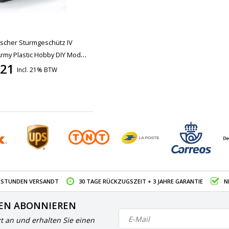
tscher Sturmgeschütz IV
rmy Plastic Hobby DIY Modell
,21
Incl. 21% BTW
4 STUNDEN VERSANDT
30 TAGE RÜCKZUGSZEIT + 3 JAHRE GARANTIE
N
EN ABONNIEREN
zt an und erhalten Sie einen