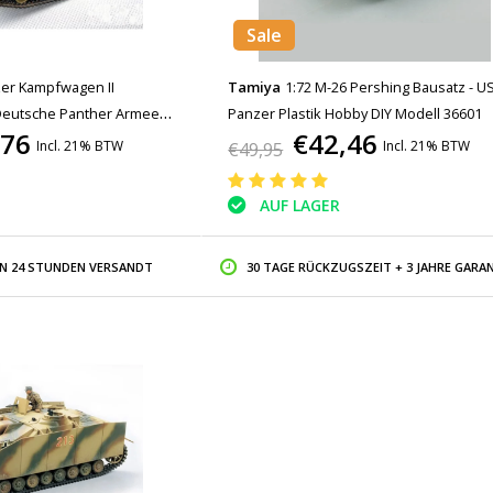
Sale
zer Kampfwagen II
Tamiya
1:72 M-26 Pershing Bausatz - U
Deutsche Panther Armee
Panzer Plastik Hobby DIY Modell 36601
,76
€42,46
 Modell 35009
Incl. 21% BTW
Incl. 21% BTW
€49,95
AUF LAGER
IN 24 STUNDEN VERSANDT
30 TAGE RÜCKZUGSZEIT + 3 JAHRE GARAN