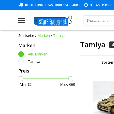
BESTELLUNG IN 24 STUNDEN VERSANDT
30 TAGE RÜCKZUG
Startseite
/
Marken
/
Tamiya
Tamiya
4
Marken
Alle Marken
Tamiya
Sortie
Preis
Min: €
0
Max: €
60