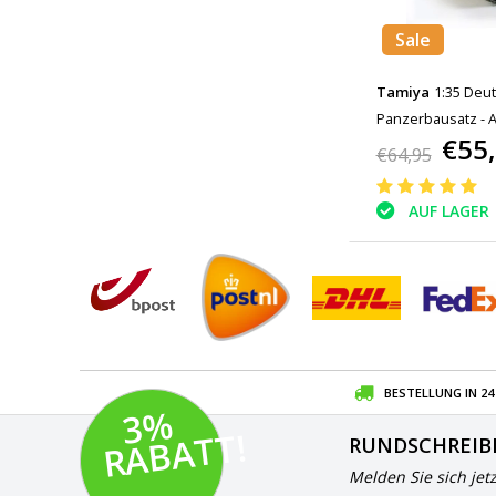
Sale
Tamiya
1:35 Deu
Panzerbausatz - A
€55
35087
€64,95
AUF LAGER
BESTELLUNG IN 2
3
%
R
A
B
A
T
T!
RUNDSCHREIB
Melden Sie sich jet