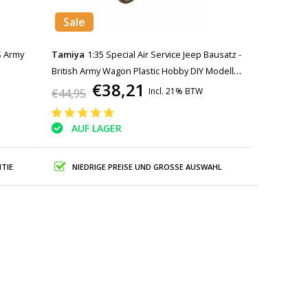
Sale
S Army
Tamiya
1:35 Special Air Service Jeep Bausatz -
British Army Wagon Plastic Hobby DIY Modell
€38,21
35033
Incl. 21% BTW
€44,95
AUF LAGER
TIE
NIEDRIGE PREISE UND GROSSE AUSWAHL