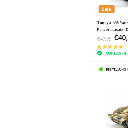
Sale
Tamiya
1:35 Pan
Panzerbausatz - 
€40
Plastik Hobby DIY
€47,95
AUF LAGER
BESTELLUNG 