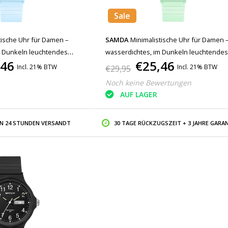
Sale
tische Uhr für Damen –
SAMDA
Minimalistische Uhr für Damen 
m Dunkeln leuchtendes
wasserdichtes, im Dunkeln leuchtende
,46
€25,46
Uhrwerk, grün
Incl. 21% BTW
Incl. 21% BTW
€29,95
Noch keine Bewertungen
AUF LAGER
IN 24 STUNDEN VERSANDT
30 TAGE RÜCKZUGSZEIT + 3 JAHRE GARAN