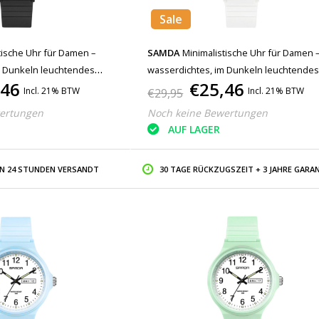
Sale
tische Uhr für Damen –
SAMDA
Minimalistische Uhr für Damen 
m Dunkeln leuchtendes
wasserdichtes, im Dunkeln leuchtende
,46
€25,46
z und Weiß
Uhrwerk, Weiß
Incl. 21% BTW
Incl. 21% BTW
€29,95
ertungen
Noch keine Bewertungen
AUF LAGER
IN 24 STUNDEN VERSANDT
30 TAGE RÜCKZUGSZEIT + 3 JAHRE GARAN