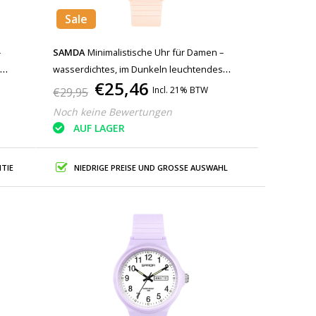
Sale
–
SAMDA
Minimalistische Uhr für Damen –
s
wasserdichtes, im Dunkeln leuchtendes
€25,46
Uhrwerk in Hellrosa
Incl. 21% BTW
€29,95
Noch keine Bewertungen
AUF LAGER
TIE
NIEDRIGE PREISE UND GROSSE AUSWAHL