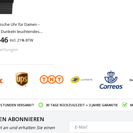
tische Uhr für Damen –
m Dunkeln leuchtendes
,46
gold
Incl. 21% BTW
ertungen
4 STUNDEN VERSANDT
30 TAGE RÜCKZUGSZEIT + 3 JAHRE GARANTIE
N
EN ABONNIEREN
zt an und erhalten Sie einen