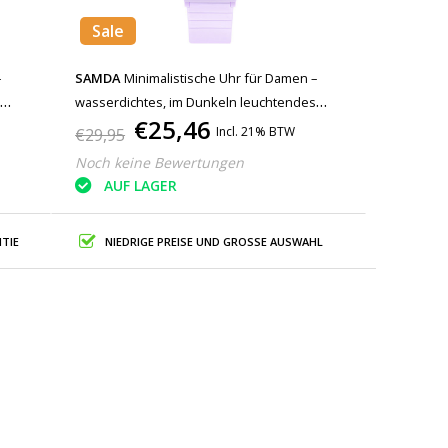
Sale
–
SAMDA
Minimalistische Uhr für Damen –
s
wasserdichtes, im Dunkeln leuchtendes
€25,46
Uhrwerk, Lila
Incl. 21% BTW
€29,95
Noch keine Bewertungen
AUF LAGER
TIE
NIEDRIGE PREISE UND GROSSE AUSWAHL