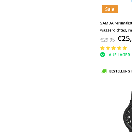
Sale
SAMDA
Minimalis
wasserdichtes, i
€25
Uhrwerk, Blau
€29,95
AUF LAGER
BESTELLUNG 