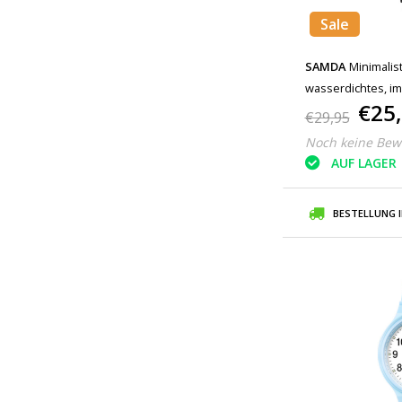
Sale
SAMDA
Minimalis
wasserdichtes, i
€25
Uhrwerk, Schwar
€29,95
Noch keine Bew
AUF LAGER
BESTELLUNG 