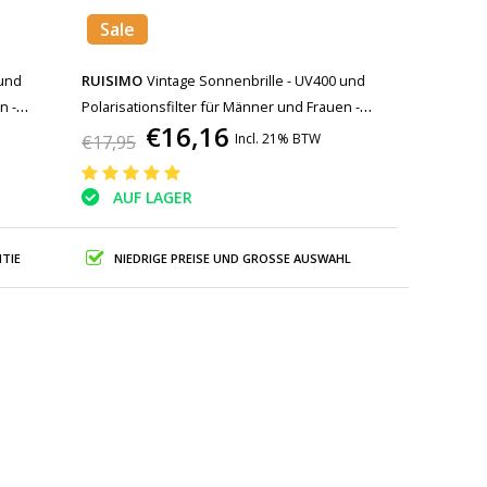
Sale
 und
RUISIMO
Vintage Sonnenbrille - UV400 und
n -
Polarisationsfilter für Männer und Frauen -
€16,16
Schwarz
Incl. 21% BTW
€17,95
AUF LAGER
TIE
NIEDRIGE PREISE UND GROSSE AUSWAHL