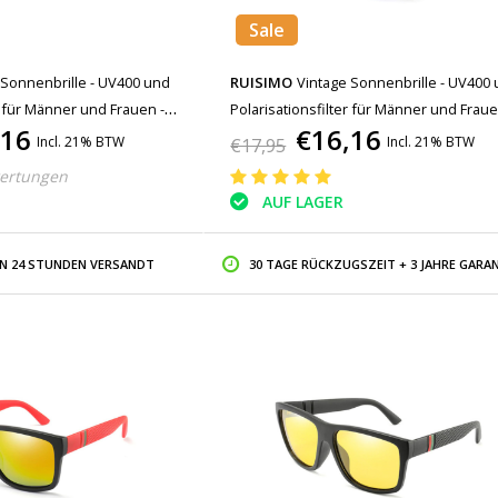
Sale
 Sonnenbrille - UV400 und
RUISIMO
Vintage Sonnenbrille - UV400
r für Männer und Frauen -
Polarisationsfilter für Männer und Fraue
,16
€16,16
Blau
Incl. 21% BTW
Incl. 21% BTW
€17,95
ertungen
AUF LAGER
IN 24 STUNDEN VERSANDT
30 TAGE RÜCKZUGSZEIT + 3 JAHRE GARAN