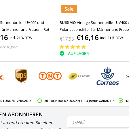
Sale
 Sonnenbrille - UV400 und
RUISIMO
Vintage Sonnenbrille - UV400
r für Männer und Frauen - Rot
Polarisationsfilter für Männer und Fraue
,16
€16,16
Gelb
Incl. 21% BTW
Incl. 21% BTW
€17,95
ertungen
AUF LAGER
4 STUNDEN VERSANDT
30 TAGE RÜCKZUGSZEIT + 3 JAHRE GARANTIE
N
EN ABONNIEREN
zt an und erhalten Sie einen