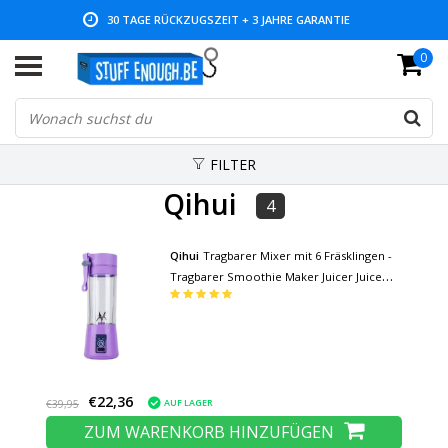
30 TAGE RÜCKZUGSZEIT + 3 JAHRE GARANTIE
0
NIEDRIGE PREISE UND GROSSE AUSWAHL
FILTER
Qihui
4
Qihui
Tragbarer Mixer mit 6 Fräsklingen -
Tragbarer Smoothie Maker Juicer Juice
Extractor Purple
€22,36
AUF LAGER
€39,95
ZUM WARENKORB HINZUFÜGEN