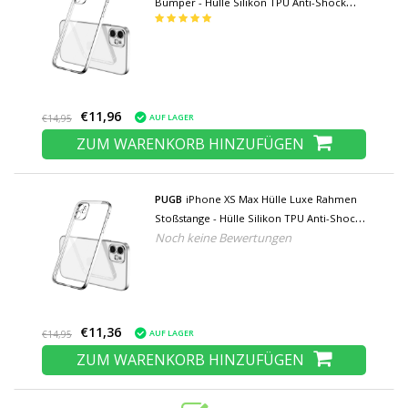
Bumper - Hülle Silikon TPU Anti-Shock
Silber
€11,96
AUF LAGER
€14,95
ZUM WARENKORB HINZUFÜGEN
PUGB
iPhone XS Max Hülle Luxe Rahmen
Stoßstange - Hülle Silikon TPU Anti-Shock
Noch keine Bewertungen
Silber
€11,36
AUF LAGER
€14,95
ZUM WARENKORB HINZUFÜGEN