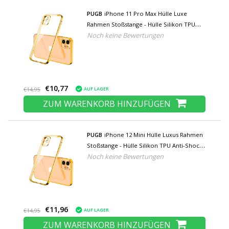
PUGB
iPhone 11 Pro Max Hülle Luxe
Rahmen Stoßstange - Hülle Silikon TPU
Noch keine Bewertungen
Anti-Shock Grün
€10,77
AUF LAGER
€14,95
ZUM WARENKORB HINZUFÜGEN
PUGB
iPhone 12 Mini Hülle Luxus Rahmen
Stoßstange - Hülle Silikon TPU Anti-Shock
Noch keine Bewertungen
Grün
€11,96
AUF LAGER
€14,95
ZUM WARENKORB HINZUFÜGEN