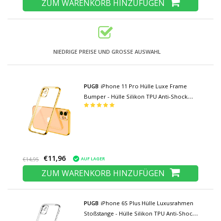
ZUM WARENKORB HINZUFÜGEN
NIEDRIGE PREISE UND GROSSE AUSWAHL
PUGB
iPhone 11 Pro Hülle Luxe Frame
Bumper - Hülle Silikon TPU Anti-Shock
Green
€11,96
AUF LAGER
€14,95
ZUM WARENKORB HINZUFÜGEN
PUGB
iPhone 6S Plus Hülle Luxusrahmen
Stoßstange - Hülle Silikon TPU Anti-Shock