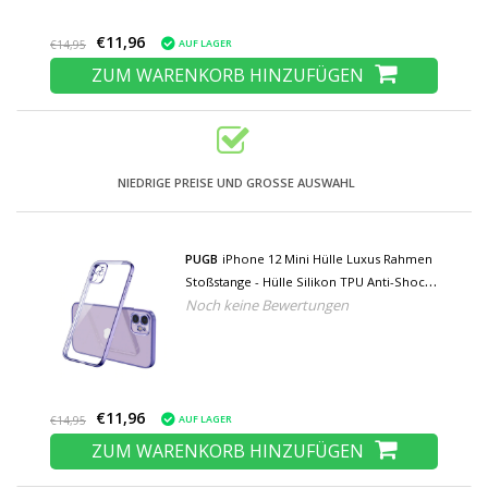
€11,96
AUF LAGER
€14,95
ZUM WARENKORB HINZUFÜGEN
NIEDRIGE PREISE UND GROSSE AUSWAHL
PUGB
iPhone 12 Mini Hülle Luxus Rahmen
Stoßstange - Hülle Silikon TPU Anti-Shock
Noch keine Bewertungen
Lila
€11,96
AUF LAGER
€14,95
ZUM WARENKORB HINZUFÜGEN