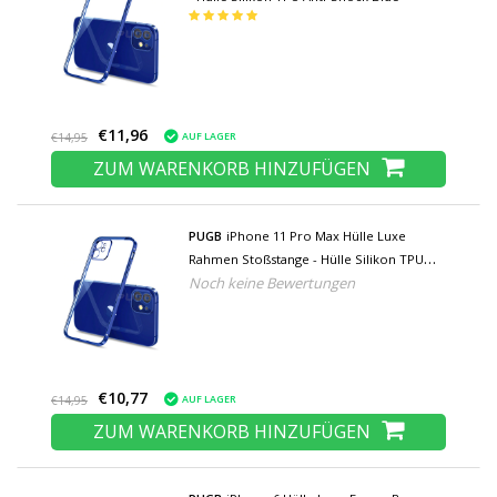
€11,96
AUF LAGER
€14,95
ZUM WARENKORB HINZUFÜGEN
PUGB
iPhone 11 Pro Max Hülle Luxe
Rahmen Stoßstange - Hülle Silikon TPU
Noch keine Bewertungen
Anti-Shock Blau
€10,77
AUF LAGER
€14,95
ZUM WARENKORB HINZUFÜGEN