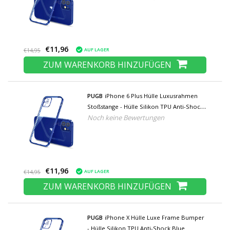
€11,96
AUF LAGER
€14,95
ZUM WARENKORB HINZUFÜGEN
PUGB
iPhone 6 Plus Hülle Luxusrahmen
Stoßstange - Hülle Silikon TPU Anti-Shock
Noch keine Bewertungen
Blau
€11,96
AUF LAGER
€14,95
ZUM WARENKORB HINZUFÜGEN
PUGB
iPhone X Hülle Luxe Frame Bumper
- Hülle Silikon TPU Anti-Shock Blue