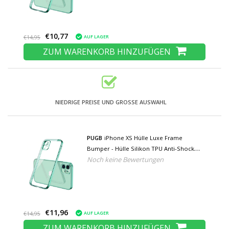
€10,77
AUF LAGER
€14,95
ZUM WARENKORB HINZUFÜGEN
NIEDRIGE PREISE UND GROSSE AUSWAHL
PUGB
iPhone XS Hülle Luxe Frame
Bumper - Hülle Silikon TPU Anti-Shock
Noch keine Bewertungen
Hellgrün
€11,96
AUF LAGER
€14,95
ZUM WARENKORB HINZUFÜGEN