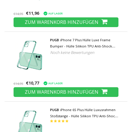
€11,96
AUF LAGER
€14,95
ZUM WARENKORB HINZUFÜGEN
PUGB
iPhone 7 Plus Hülle Luxe Frame
Bumper - Hülle Silikon TPU Anti-Shock
Noch keine Bewertungen
Hellgrün
€10,77
AUF LAGER
€14,95
ZUM WARENKORB HINZUFÜGEN
PUGB
iPhone 6S Plus Hülle Luxusrahmen
Stoßstange - Hülle Silikon TPU Anti-Shock
Hellgrün