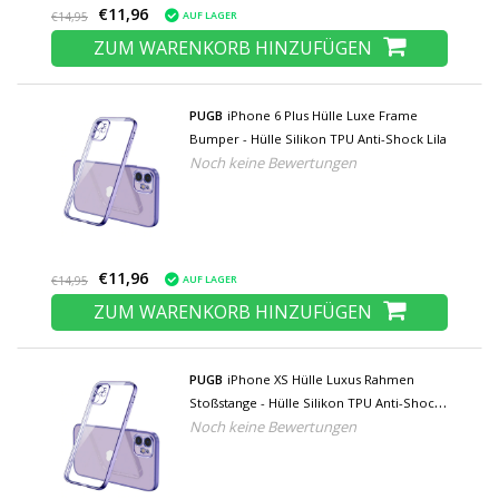
€11,96
AUF LAGER
€14,95
ZUM WARENKORB HINZUFÜGEN
PUGB
iPhone 6 Plus Hülle Luxe Frame
Bumper - Hülle Silikon TPU Anti-Shock Lila
Noch keine Bewertungen
€11,96
AUF LAGER
€14,95
ZUM WARENKORB HINZUFÜGEN
PUGB
iPhone XS Hülle Luxus Rahmen
Stoßstange - Hülle Silikon TPU Anti-Shock
Noch keine Bewertungen
Lila