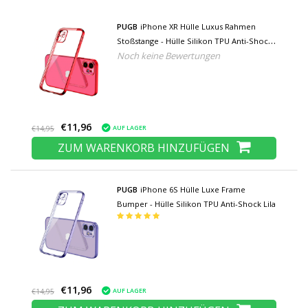
PUGB
iPhone XR Hülle Luxus Rahmen
Stoßstange - Hülle Silikon TPU Anti-Shock
Noch keine Bewertungen
Rot
€11,96
AUF LAGER
€14,95
ZUM WARENKORB HINZUFÜGEN
PUGB
iPhone 6S Hülle Luxe Frame
Bumper - Hülle Silikon TPU Anti-Shock Lila
€11,96
AUF LAGER
€14,95