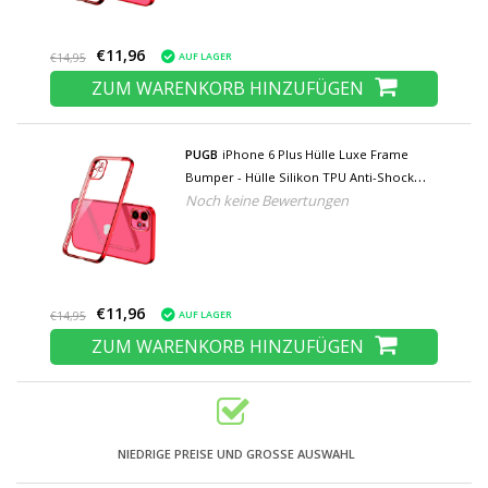
€11,96
AUF LAGER
€14,95
ZUM WARENKORB HINZUFÜGEN
PUGB
iPhone 6 Plus Hülle Luxe Frame
Bumper - Hülle Silikon TPU Anti-Shock
Noch keine Bewertungen
Red
€11,96
AUF LAGER
€14,95
ZUM WARENKORB HINZUFÜGEN
NIEDRIGE PREISE UND GROSSE AUSWAHL