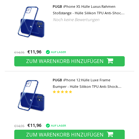
PUGB
iPhone XS Hülle Luxus Rahmen
Stoßstange - Hülle Silikon TPU Anti-Shock
Noch keine Bewertungen
Blau
€11,96
AUF LAGER
€14,95
ZUM WARENKORB HINZUFÜGEN
PUGB
iPhone 12 Hülle Luxe Frame
Bumper - Hülle Silikon TPU Anti-Shock
Blue
€11,96
AUF LAGER
€14,95
ZUM WARENKORB HINZUFÜGEN