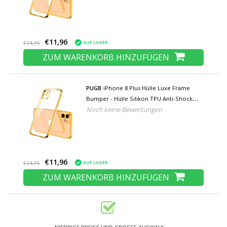
€11,96
AUF LAGER
€14,95
ZUM WARENKORB HINZUFÜGEN
PUGB
iPhone 8 Plus Hülle Luxe Frame
Bumper - Hülle Silikon TPU Anti-Shock
Noch keine Bewertungen
Gold
€11,96
AUF LAGER
€14,95
ZUM WARENKORB HINZUFÜGEN