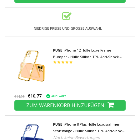
NIEDRIGE PREISE UND GROSSE AUSWAHL
PUGB
iPhone 12 Hülle Luxe Frame
Bumper - Hülle Silikon TPU Anti-Shock
Gold
€10,77
AUF LAGER
€14,95
ZUM WARENKORB HINZUFÜGEN
PUGB
iPhone 8 Plus Hülle Luxusrahmen
Stoßstange - Hülle Silikon TPU Anti-Shock
Noch keine Bewertungen
Blau