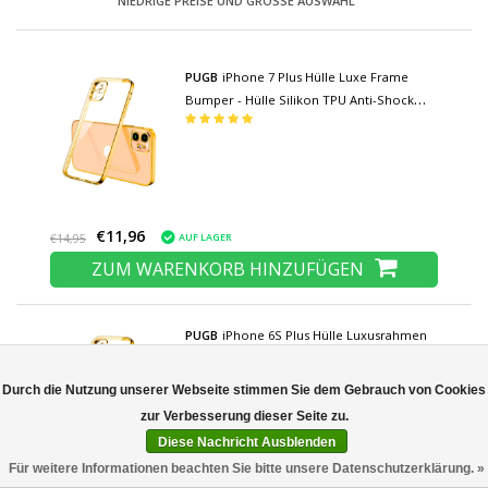
NIEDRIGE PREISE UND GROSSE AUSWAHL
PUGB
iPhone 7 Plus Hülle Luxe Frame
Bumper - Hülle Silikon TPU Anti-Shock
Gold
€11,96
AUF LAGER
€14,95
ZUM WARENKORB HINZUFÜGEN
PUGB
iPhone 6S Plus Hülle Luxusrahmen
Stoßstange - Hülle Silikon TPU Anti-Shock
Noch keine Bewertungen
Gold
Durch die Nutzung unserer Webseite stimmen Sie dem Gebrauch von Cookies
Diese Nachricht Ausblenden
Für weitere Informationen beachten Sie bitte unsere Datenschutzerklärung. »