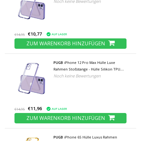
Noch keine Bewertungen
€10,77
AUF LAGER
€14,95
ZUM WARENKORB HINZUFÜGEN
PUGB
iPhone 12 Pro Max Hülle Luxe
Rahmen Stoßstange - Hülle Silikon TPU
Noch keine Bewertungen
Anti-Shock Lila
€11,96
AUF LAGER
€14,95
ZUM WARENKORB HINZUFÜGEN
PUGB
iPhone 6S Hülle Luxus Rahmen