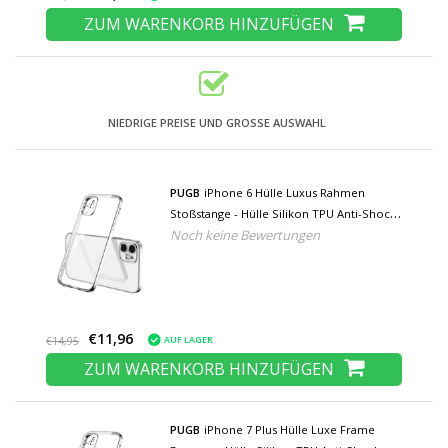
ZUM WARENKORB HINZUFÜGEN
NIEDRIGE PREISE UND GROSSE AUSWAHL
PUGB
iPhone 6 Hülle Luxus Rahmen
Stoßstange - Hülle Silikon TPU Anti-Shock
Noch keine Bewertungen
Silber
€11,96
AUF LAGER
€14,95
ZUM WARENKORB HINZUFÜGEN
PUGB
iPhone 7 Plus Hülle Luxe Frame