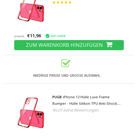
Red
€11,96
AUF LAGER
€14,95
ZUM WARENKORB HINZUFÜGEN
NIEDRIGE PREISE UND GROSSE AUSWAHL
PUGB
iPhone 12 Hülle Luxe Frame
Bumper - Hülle Silikon TPU Anti-Shock
Noch keine Bewertungen
Red