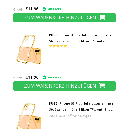
€11,96
AUF LAGER
€14,95
ZUM WARENKORB HINZUFÜGEN
PUGB
iPhone 8 Plus Hülle Luxusrahmen
Stoßstange - Hülle Silikon TPU Anti-Shock
Grün
€11,96
AUF LAGER
€14,95
ZUM WARENKORB HINZUFÜGEN
PUGB
iPhone 6S Plus Hülle Luxusrahmen
Stoßstange - Hülle Silikon TPU Anti-Shock
Noch keine Bewertungen
Grün