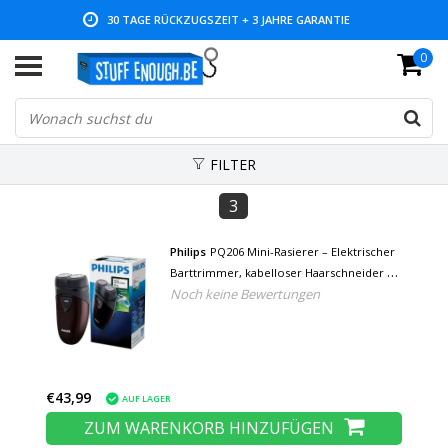
30 TAGE RÜCKZUGSZEIT + 3 JAHRE GARANTIE
0
NIEDRIGE PREISE UND GROSSE AUSWAHL
FILTER
3
Philips
PQ206 Mini-Rasierer – Elektrischer
Barttrimmer, kabelloser Haarschneider –
Noch keine Bewertungen
Schwarz
€43,99
AUF LAGER
ZUM WARENKORB HINZUFÜGEN