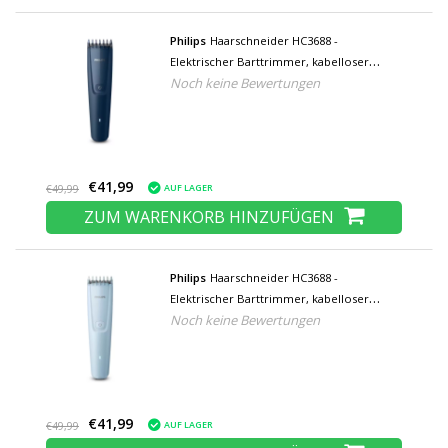
Philips
Haarschneider HC3688 -
Elektrischer Barttrimmer, kabelloser
Noch keine Bewertungen
Haarschneider - Schwarz
€41,99
AUF LAGER
€49,99
ZUM WARENKORB HINZUFÜGEN
Philips
Haarschneider HC3688 -
Elektrischer Barttrimmer, kabelloser
Noch keine Bewertungen
Haarschneider - Hellblau
€41,99
AUF LAGER
€49,99