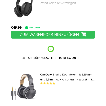
Noch keine Bewertungen
Anschluss / MicroSD-Karte – Schwarz
€49,99
AUF LAGER
ZUM WARENKORB HINZUFÜGEN
NIEDRIGE PREISE UND GROSSE AUSWAHL
OneOdio
Studio-Kopfhörer mit 6,35 mm
und 3,5 mm AUX-Anschluss - Headset mit
Mikrofon DJ-Kopfhörer Grau