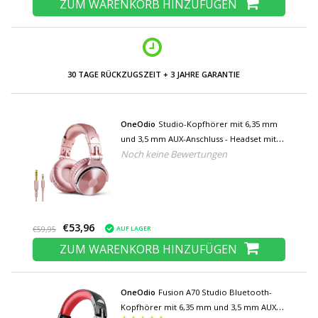
ZUM WARENKORB HINZUFÜGEN
NIEDRIGE PREISE UND GROSSE AUSWAHL
OneOdio
Studio-Kopfhörer mit 6,35 mm
und 3,5 mm AUX-Anschluss - Headset mit
Noch keine Bewertungen
Mikrofon DJ-Kopfhörer Pink
€53,96
AUF LAGER
€59,95
ZUM WARENKORB HINZUFÜGEN
OneOdio
Fusion A70 Studio Bluetooth-
Kopfhörer mit 6,35 mm und 3,5 mm AUX-