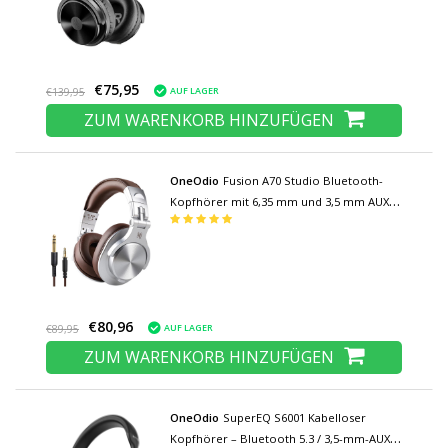
€75,95
AUF LAGER
€139,95
ZUM WARENKORB HINZUFÜGEN
OneOdio
Fusion A70 Studio Bluetooth-
Kopfhörer mit 6,35 mm und 3,5 mm AUX-
Anschluss - Headset mit Mikrofon DJ-
Kopfhörer Silber
€80,96
AUF LAGER
€89,95
ZUM WARENKORB HINZUFÜGEN
OneOdio
SuperEQ S6001 Kabelloser
Kopfhörer – Bluetooth 5.3 / 3,5-mm-AUX-