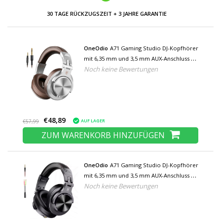
NIEDRIGE PREISE UND GROSSE AUSWAHL
OneOdio
A71 Gaming Studio DJ-Kopfhörer
mit 6,35 mm und 3,5 mm AUX-Anschluss –
Noch keine Bewertungen
Silber
€48,89
AUF LAGER
€57,99
ZUM WARENKORB HINZUFÜGEN
OneOdio
A71 Gaming Studio DJ-Kopfhörer
mit 6,35 mm und 3,5 mm AUX-Anschluss –
Noch keine Bewertungen
Schwarz