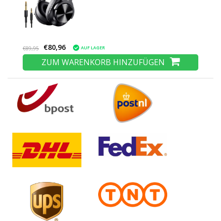
Kopfhörern
€80,96
AUF LAGER
€89,95
ZUM WARENKORB HINZUFÜGEN