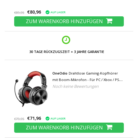
€80,96
AUF LAGER
€89,95
ZUM WARENKORB HINZUFÜGEN
NIEDRIGE PREISE UND GROSSE AUSWAHL
OneOdio
Drahtlose Gaming-Kopfhörer
mit Boom-Mikrofon - Für PC / Xbox / PS4 /
Noch keine Bewertungen
PS5 - Headset-Kopfhörer mit Mikrofon
Schwarz
€71,96
AUF LAGER
€79,95
ZUM WARENKORB HINZUFÜGEN