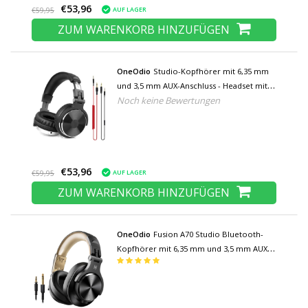
€53,96
AUF LAGER
€59,95
ZUM WARENKORB HINZUFÜGEN
OneOdio
Studio-Kopfhörer mit 6,35 mm
und 3,5 mm AUX-Anschluss - Headset mit
Noch keine Bewertungen
Mikrofon DJ-Kopfhörer Schwarz
€53,96
AUF LAGER
€59,95
ZUM WARENKORB HINZUFÜGEN
OneOdio
Fusion A70 Studio Bluetooth-
Kopfhörer mit 6,35 mm und 3,5 mm AUX-
Anschluss - Headset mit Mikrofon DJ-
Kopfhörer Gold