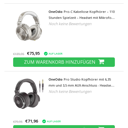
OneOdio
Pro-C Kabellose Kopfhörer – 110
Stunden Spielzeit – Headset mit Mikrofon
Noch keine Bewertungen
DJ-Kopfhörer – Beige
€75,95
AUF LAGER
€139,95
ZUM WARENKORB HINZUFÜGEN
OneOdio
Pro Studio Kopfhörer mit 6,35
mm und 3,5 mm AUX-Anschluss - Headset
Noch keine Bewertungen
mit Mikrofon DJ-Kopfhörer Braun
€71,96
AUF LAGER
€79,95