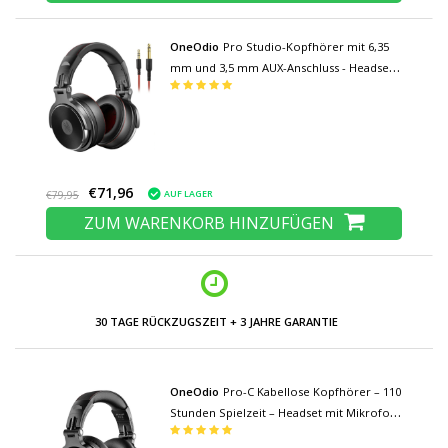
OneOdio
Pro Studio-Kopfhörer mit 6,35
mm und 3,5 mm AUX-Anschluss - Headset
mit Mikrofon DJ-Kopfhörer Schwarz
€71,96
AUF LAGER
€79,95
ZUM WARENKORB HINZUFÜGEN
NIEDRIGE PREISE UND GROSSE AUSWAHL
OneOdio
Pro-C Kabellose Kopfhörer – 110
Stunden Spielzeit – Headset mit Mikrofon
DJ-Kopfhörer – Schwarz