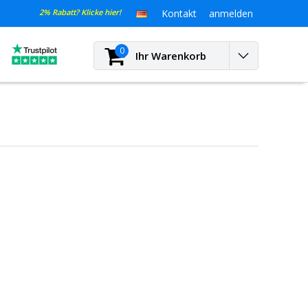
2% Rabatt? Klicke hier!
Kontakt
anmelden
0
Ihr Warenkorb