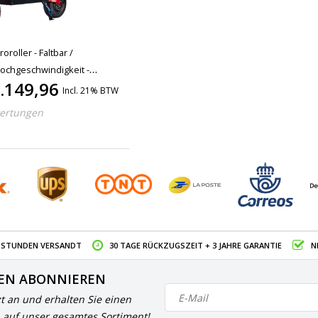
roroller - Faltbar /
Hochgeschwindigkeit -
.149,96
ooter - 2800W - 85 km/h - 13
Incl. 21% BTW
arz
ertungen
4 STUNDEN VERSANDT
30 TAGE RÜCKZUGSZEIT + 3 JAHRE GARANTIE
N
EN ABONNIEREN
zt an und erhalten Sie einen
 auf unser gesamtes Sortiment!