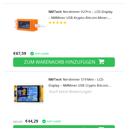
NMTech
Nerdminer V2 Pro – LCD-Display
– NMMiner USB-Krypto-Bitcoin-Miner-
Maschine – 78 KH/s
€67,59
AUF LAGER
ZUM WARENKORB HINZUFÜGEN
NMTech
Nerdminer S19 Mini – LCD-
Display – NMMiner USB Crypto Bitcoin
Noch keine Bewertungen
Solo Miner-Maschine – 156 KH/s – Orange -
Copy
€44,29
AUF LAGER
€59,99