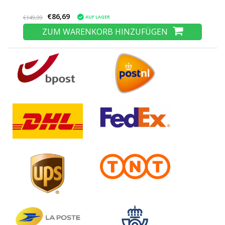
€86,69
AUF LAGER
€149,99
ZUM WARENKORB HINZUFÜGEN