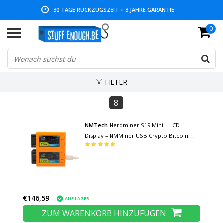
30 TAGE RÜCKZUGSZEIT + 3 JAHRE GARANTIE
0
NIEDRIGE PREISE UND GROSSE AUSWAHL
FILTER
8
NMTech
Nerdminer S19 Mini – LCD-
Display – NMMiner USB Crypto Bitcoin
Solo Miner-Maschine – 156 KH/s – Orange
€146,59
AUF LAGER
ZUM WARENKORB HINZUFÜGEN