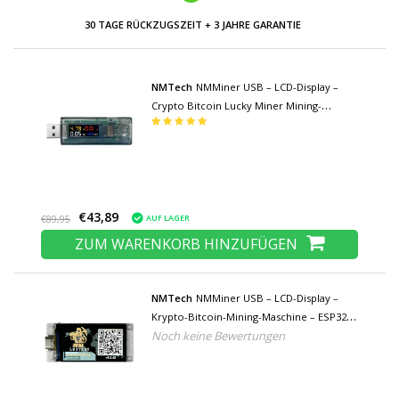
30 TAGE RÜCKZUGSZEIT + 3 JAHRE GARANTIE
NMTech
NMMiner USB – LCD-Display –
Crypto Bitcoin Lucky Miner Mining-
Maschinengerät – ESP32 – 117 KH/s
€43,89
AUF LAGER
€89,95
ZUM WARENKORB HINZUFÜGEN
NMTech
NMMiner USB – LCD-Display –
Krypto-Bitcoin-Mining-Maschine – ESP32 –
Noch keine Bewertungen
117 KH/s - Copy