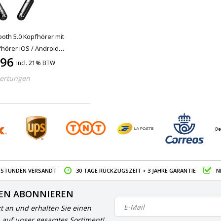
ooth 5.0 Kopfhörer mit
hörer iOS / Android
,96
ur Clear Sound Black
Incl. 21% BTW
ertungen
4 STUNDEN VERSANDT
30 TAGE RÜCKZUGSZEIT + 3 JAHRE GARANTIE
N
EN ABONNIEREN
zt an und erhalten Sie einen
 auf unser gesamtes Sortiment!