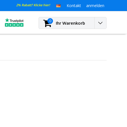
2% Rabatt? Klicke hier!
Kontakt
anmelden
0
Ihr Warenkorb