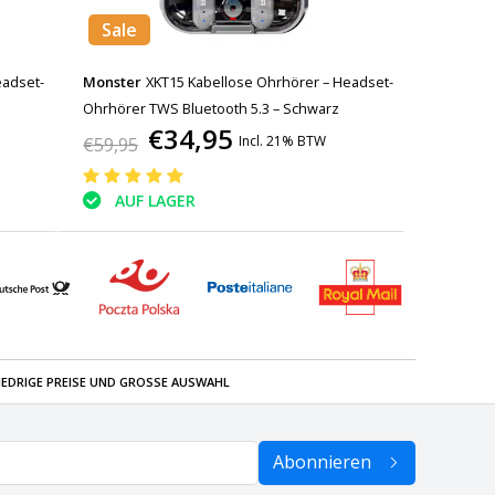
Sale
eadset-
Monster
XKT15 Kabellose Ohrhörer – Headset-
Ohrhörer TWS Bluetooth 5.3 – Schwarz
€34,95
Incl. 21% BTW
€59,95
AUF LAGER
IEDRIGE PREISE UND GROSSE AUSWAHL
Abonnieren