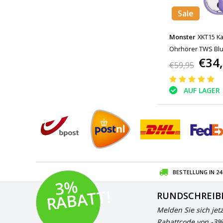
Sale
Monster
XKT15 Ka
Ohrhörer TWS Blue
€34
€59,95
AUF LAGER
BESTELLUNG IN 2
3
%
R
A
B
A
T
T!
RUNDSCHREIB
Melden Sie sich jet
Rabattcode von -3%