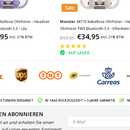
Sale
bellose Ohrhörer – Headset-
Monster
XKT15 Kabellose Ohrhörer – H
tooth 5.3 – Lila
Ohrhörer TWS Bluetooth 5.3 – Elfenbein
,95
€34,95
Incl. 21% BTW
Incl. 21% BTW
€59,95
AUF LAGER
4 STUNDEN VERSANDT
30 TAGE RÜCKZUGSZEIT + 3 JAHRE GARANTIE
N
EN ABONNIEREN
zt an und erhalten Sie einen
 auf unser gesamtes Sortiment!